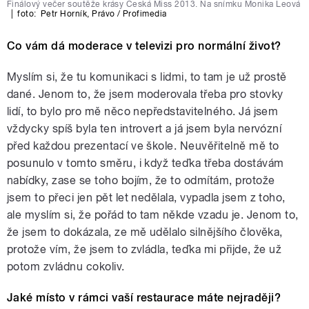
Finálový večer soutěže krásy Česká Miss 2013. Na snímku Monika Leová
|
foto:
Petr Horník
,
Právo / Profimedia
Co vám dá moderace v televizi pro normální život?
Myslím si, že tu komunikaci s lidmi, to tam je už prostě
dané. Jenom to, že jsem moderovala třeba pro stovky
lidí, to bylo pro mě něco nepředstavitelného. Já jsem
vždycky spíš byla ten introvert a já jsem byla nervózní
před každou prezentací ve škole. Neuvěřitelně mě to
posunulo v tomto směru, i když teďka třeba dostávám
nabídky, zase se toho bojím, že to odmítám, protože
jsem to přeci jen pět let nedělala, vypadla jsem z toho,
ale myslím si, že pořád to tam někde vzadu je. Jenom to,
že jsem to dokázala, ze mě udělalo silnějšího člověka,
protože vím, že jsem to zvládla, teďka mi přijde, že už
potom zvládnu cokoliv.
Jaké místo v rámci vaší restaurace máte nejraději?