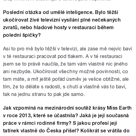
Poslední otázka od umělé inteligence. Bylo těžší
ukočírovat živé televizní vysílání plné nečekaných
zvratů, nebo hladové hosty v restauraci během
polední špičky?
Asi to pro mě bylo těžší v televizi, ale zase mě nejvíc baví
v té restauraci pracovat pod tlakem. A v té restauraci
jsem se to právě naučila, že tam vám vlastně nic jiného
ani nezbyde. Ukočírovat všechny možné povinnosti, co
tam máte, a mít ještě pořád úsměv je velice obtížné, ale
tím, že to děláte s radostí, s chutí a vlastně vás to baví,
tak na jednu stranu to pak jde samo.
Jak vzpomíná na mezinárodní soutěž krásy Miss Earth
v roce 2013, které se účastnila?
Jaká je její současná
práce v rámci rodinné firmy? S jakou profesí její
tatínek vlastně do Česka přišel? Kolikrát se vrátila do