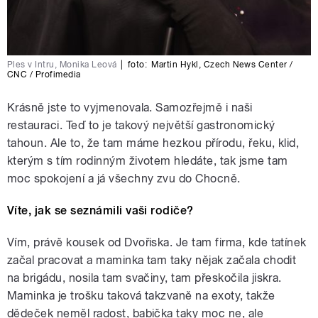
Ples v Intru, Monika Leová
|
foto:
Martin Hykl
,
Czech News Center /
CNC / Profimedia
Krásně jste to vyjmenovala. Samozřejmě i naši
restauraci. Teď to je takový největší gastronomický
tahoun. Ale to, že tam máme hezkou přírodu, řeku, klid,
kterým s tím rodinným životem hledáte, tak jsme tam
moc spokojení a já všechny zvu do Chocně.
Víte, jak se seznámili vaši rodiče?
Vím, právě kousek od Dvořiska. Je tam firma, kde tatínek
začal pracovat a maminka tam taky nějak začala chodit
na brigádu, nosila tam svačiny, tam přeskočila jiskra.
Maminka je trošku taková takzvaně na exoty, takže
dědeček neměl radost, babička taky moc ne, ale