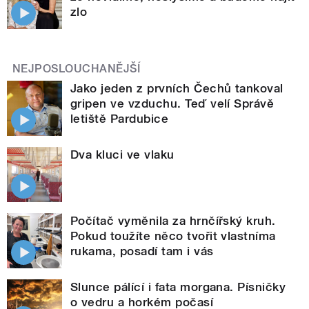
zlo
NEJPOSLOUCHANĚJŠÍ
Jako jeden z prvních Čechů tankoval
gripen ve vzduchu. Teď velí Správě
letiště Pardubice
Dva kluci ve vlaku
Počítač vyměnila za hrnčířský kruh.
Pokud toužíte něco tvořit vlastníma
rukama, posadí tam i vás
Slunce pálící i fata morgana. Písničky
o vedru a horkém počasí