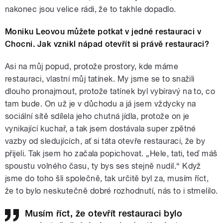
nakonec jsou velice rádi, že to takhle dopadlo.
Moniku Leovou můžete potkat v jedné restauraci v
Chocni. Jak vznikl nápad otevřít si právě restauraci?
Asi na můj popud, protože prostory, kde máme
restauraci, vlastní můj tatínek. My jsme se to snažili
dlouho pronajmout, protože tatínek byl vybíravý na to, co
tam bude. On už je v důchodu a já jsem vždycky na
sociální sítě sdílela jeho chutná jídla, protože on je
vynikající kuchař, a tak jsem dostávala super zpětné
vazby od sledujících, ať si táta otevře restauraci, že by
přijeli. Tak jsem ho začala popichovat. „Hele, tati, teď máš
spoustu volného času, ty bys ses stejně nudil.“ Když
jsme do toho šli společně, tak určitě byl za, musím říct,
že to bylo neskutečně dobré rozhodnutí, nás to i stmelilo.
Musím říct, že otevřít restauraci bylo