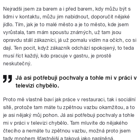
Nejradši jsem za barem a i před barem, kdy můžu být s
lidmi v kontaktu, můžu jim nabídnout, doporučit nějaké
jídlo. Tím, jak je to malé město a je to město, kde jsem
vyrůstala, tam mám spoustu známých, už tam jsou
opravdu stálí zákazníci, já už pomalu vidím na očích, co si
dají. Ten pocit, když zákazník odchází spokojený, to teda
musí říct každý, kdo pracuje v gastru, je prostě
neskutečný.
Já asi potřebuji pochvaly a tohle mi v práci v
televizi chybělo.
Proto mě vlastně baví jak práce v restauraci, tak i sociální
sítě, protože tam máte tu zpětnou vazbu okamžitou, a to
je asi nějaký můj pohon. Já asi potřebuji pochvaly a tohle
mi v práci v televizi chybělo. Tam mluvíte do nějakého
čtecího a nemáte tu zpětnou vazbu, možná proto jsem
tady mnohem šťastnější a taková jako naplněná.