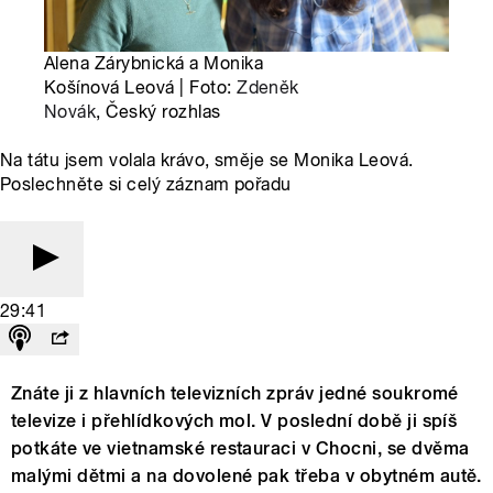
Alena Zárybnická a Monika
Košínová Leová | Foto:
Zdeněk
Novák
, Český rozhlas
Na tátu jsem volala krávo, směje se Monika Leová.
Poslechněte si celý záznam pořadu
29:41
Znáte ji z hlavních televizních zpráv jedné soukromé
televize i přehlídkových mol. V poslední době ji spíš
potkáte ve vietnamské restauraci v Chocni, se dvěma
malými dětmi a na dovolené pak třeba v obytném autě.