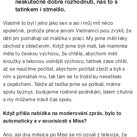
neskutečně dobré rozhodnutí, nás to s
tatínkem i stmelilo.
Vlastně to byl i jeho jako sen a asi i můj mít něco
společně, protože přece jenom Vietnamci jsou zvyklí, že
děti jim pomáhají od malička v práci. My jsme měli taky
obchod s oblečením. Když jsme byli malí, tak maminka
měla tu českou výchovu, že chtěla, abychom měli
kroužky a takovou volnější výchovu, tatínek zase chtěl,
až se naučíme počítat, abychom počítali zboží a byli s
ním a pomáhali mu, tak tam se to trošičku nesetkalo
s úspěchem. Takže až teďka jsme se potkali, máme
spolu byznys, budujeme rodinné podnikání, lidem chutná
a my můžeme trávit čas spolu.
Když přišla nabídka na moderování zpráv, bylo to
automaticky a v souvislosti s Miss?
Ano, asi dva měsíce po Miss se mi ozvali z televize, že