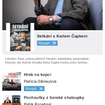
Setkání s Karlem Čapkem
Koupit
Literární fikce, pokus přiblížit literární nadsázkou spisovatele,
filozofa, ale hlavně člověka Karla Čapka trochu jinou formou.
Hrob na kopci
Patricia Gibneyová
Koupit
Pochoutky z horské chaloupky
Patrik Rozehnal