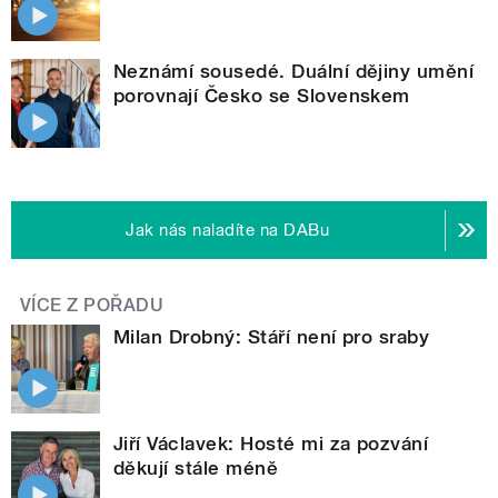
Neznámí sousedé. Duální dějiny umění
porovnají Česko se Slovenskem
Jak nás naladíte na DABu
VÍCE Z POŘADU
Milan Drobný: Stáří není pro sraby
Jiří Václavek: Hosté mi za pozvání
děkují stále méně