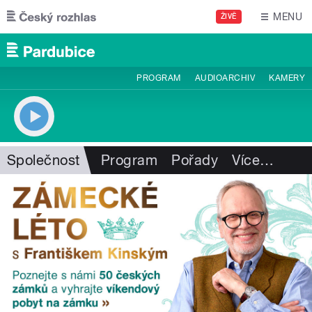
Přejít k hlavnímu obsahu
MENU
ŽIVĚ
PROGRAM
AUDIOARCHIV
KAMERY
Společnost
Program
Pořady
Více
…