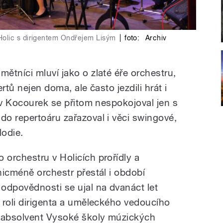
olic s dirigentem Ondřejem Lisým
|
foto:
Archiv
ětníci mluví jako o zlaté éře orchestru,
rtů nejen doma, ale často jezdili hrát i
av Kocourek se přitom nespokojoval jen s
o repertoáru zařazoval i věci swingové,
lodie.
orchestru v Holicích prořídly a
nicméně orchestr přestál i období
odpovědnosti se ujal na dvanáct let
 roli dirigenta a uměleckého vedoucího
l absolvent Vysoké školy múzických