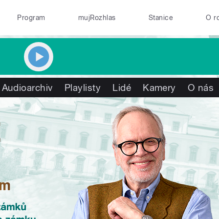
Program
mujRozhlas
Stanice
O r
Audioarchiv
Playlisty
Lidé
Kamery
O nás