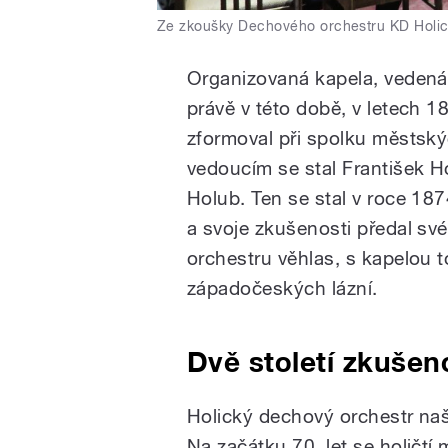
Ze zkoušky Dechového orchestru KD Holi
Organizovaná kapela, vedená 
právě v této době, v letech 
zformoval při spolku městsk
vedoucím se stal František H
Holub. Ten se stal v roce 187
a svoje zkušenosti předal sv
orchestru věhlas, s kapelou to
západočeských lázní.
Dvě století zkušen
Holický dechový orchestr naš
Na začátku 70. let se holičtí 