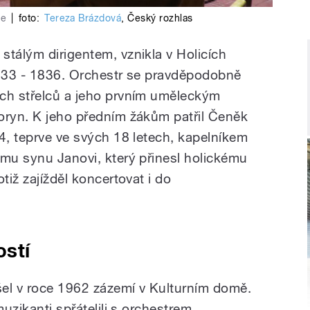
ce
|
foto:
Tereza Brázdová
,
Český rozhlas
stálým dirigentem, vznikla v Holicích
1833 - 1836. Orchestr se pravděpodobně
ých střelců a jeho prvním uměleckým
oryn. K jeho předním žákům patřil Čeněk
4, teprve ve svých 18 letech, kapelníkem
ému synu Janovi, který přinesl holickému
tiž zajížděl koncertovat i do
ostí
el v roce 1962 zázemí v Kulturním domě.
muzikanti spřátelili s orchestrem