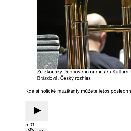
Ze zkoušky Dechového orchestru Kulturní
Brázdová
, Český rozhlas
Kde si holické muzikanty můžete letos poslechn
5:01