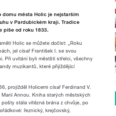
o domu města Holic je nejstarším
hu v Pardubickém kraji. Tradice
e píše od roku 1833.
amětí Holic se můžete dočíst: „Roku
ch, jel císař František I. se svou
 Při uvítání byli městští střelci, všechny
ndy muzikantů, které přijíždějící
36, projížděl Holicemi císař Ferdinand V.
 Marií Annou. Kniha starých městských
 pošty stála vítězná brána z chvůje, po
ořádkové: řeznický, krejčovský,