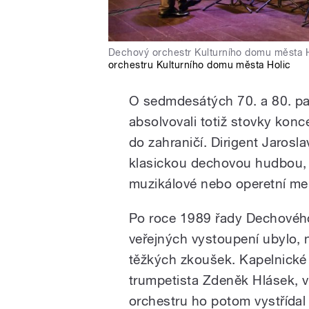
Dechový orchestr Kulturního domu města H
orchestru Kulturního domu města Holic
O sedmdesátých 70. a 80. pam
absolvovali totiž stovky konce
do zahraničí. Dirigent Jarosl
klasickou dechovou hudbou, d
muzikálové nebo operetní me
Po roce 1989 řady Dechového 
veřejných vystoupení ubylo, 
těžkých zkoušek. Kapelnické 
trumpetista Zdeněk Hlásek, v
orchestru ho potom vystřída