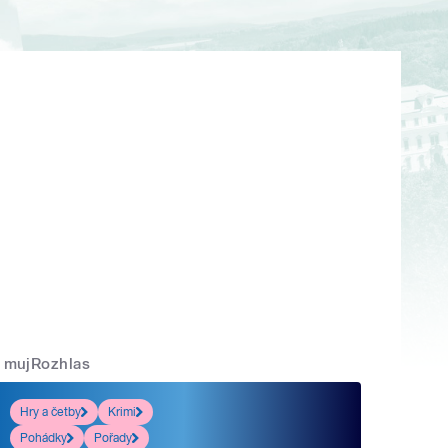
mujRozhlas
Hry a četby
Krimi
Pohádky
Pořady