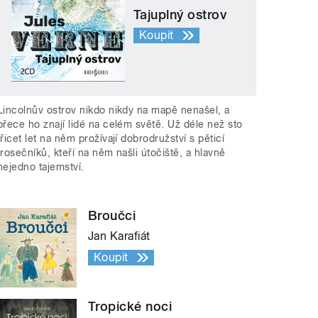
Tajuplný ostrov
Koupit
Lincolnův ostrov nikdo nikdy na mapě nenašel, a
přece ho znají lidé na celém světě. Už déle než sto
třicet let na něm prožívají dobrodružství s pěticí
trosečníků, kteří na něm našli útočiště, a hlavně
nejedno tajemství.
Broučci
Jan Karafiát
Koupit
Tropické noci