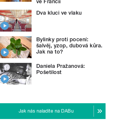
ve Francii
Dva kluci ve vlaku
Bylinky proti pocení:
šalvěj, yzop, dubová kůra.
Jak na to?
Daniela Pražanová:
Pošetilost
Jak nás naladíte na DABu