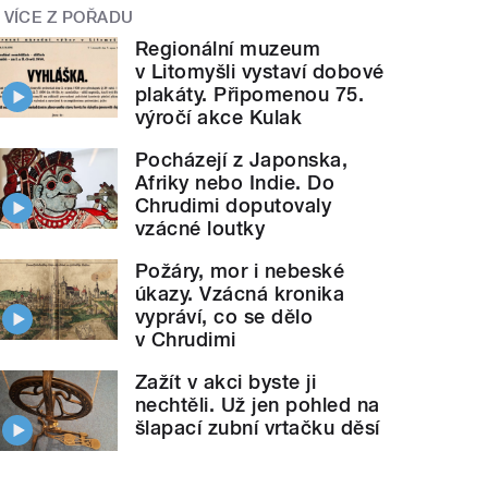
VÍCE Z POŘADU
Regionální muzeum
v Litomyšli vystaví dobové
plakáty. Připomenou 75.
výročí akce Kulak
Pocházejí z Japonska,
Afriky nebo Indie. Do
Chrudimi doputovaly
vzácné loutky
Požáry, mor i nebeské
úkazy. Vzácná kronika
vypráví, co se dělo
v Chrudimi
Zažít v akci byste ji
nechtěli. Už jen pohled na
šlapací zubní vrtačku děsí