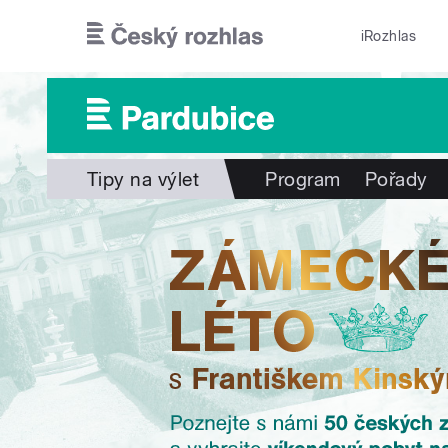
Přejít k hlavnímu obsahu
iRozhlas
Tipy na výlet
Program
Pořady