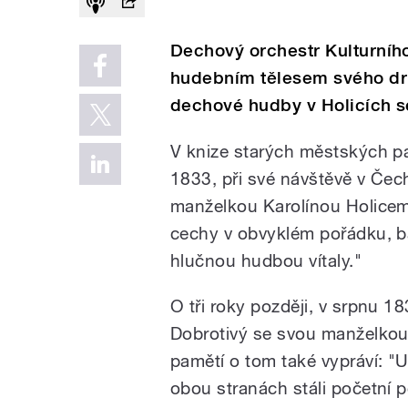
Dechový orchestr Kulturníh
hudebním tělesem svého dru
dechové hudby v Holicích s
V knize starých městských p
1833, při své návštěvě v Čechá
manželkou Karolínou Holicemi.
cechy v obvyklém pořádku, ba
hlučnou hudbou vítaly."
O tři roky později, v srpnu 18
Dobrotivý se svou manželkou
pamětí o tom také vypráví: "U
obou stranách stáli početní p