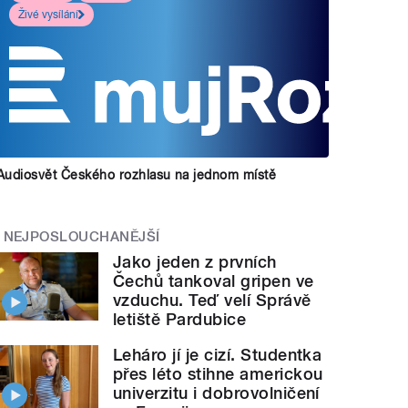
Živé vysílání
Audiosvět Českého rozhlasu na jednom místě
NEJPOSLOUCHANĚJŠÍ
Jako jeden z prvních
Čechů tankoval gripen ve
vzduchu. Teď velí Správě
letiště Pardubice
Leháro jí je cizí. Studentka
přes léto stihne americkou
univerzitu i dobrovolničení