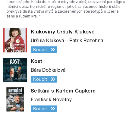
Lednická předkládá do značné míry převratný, dosavadní paradigma
měnící obraz hornického regionu, jehož zahlazenou historii stále
překrývá tlustá vrstva mýtů a zakořeněných stereotypů o „černé
zemi a rudém kraji“.
Klukoviny Uršuly Klukové
Uršula Kluková – Patrik Rozehnal
Koupit
Kost
Bára Dočkalová
Koupit
Setkání s Karlem Čapkem
František Novotný
Koupit