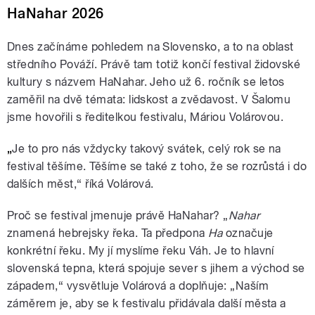
HaNahar 2026
Dnes začínáme pohledem na Slovensko, a to na oblast
středního Pováží. Právě tam totiž končí festival židovské
kultury s názvem HaNahar. Jeho už 6. ročník se letos
zaměřil na dvě témata: lidskost a zvědavost. V Šalomu
jsme hovořili s ředitelkou festivalu, Máriou Volárovou.
„
Je to pro nás vždycky takový svátek, celý rok se na
festival těšíme. Těšíme se také z toho, že se rozrůstá i do
dalších měst,“ říká Volárová.
Proč se festival jmenuje právě HaNahar? „
Nahar
znamená hebrejsky řeka. Ta předpona
Ha
označuje
konkrétní řeku. My jí myslíme řeku Váh. Je to hlavní
slovenská tepna, která spojuje sever s jihem a východ se
západem,“ vysvětluje Volárová a doplňuje: „Naším
záměrem je, aby se k festivalu přidávala další města a