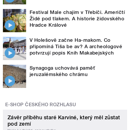
Festival Male chajim v Třebíči. Američtí
Židé pod tlakem. A historie židovského
Hradce Králové
V Holešově začne Ha-makom. Co
připomíná Tiša be av? A archeologové
potvrzují popis Knih Makabejských
Synagoga uchovává paměť
jeruzalémského chrámu
E-SHOP ČESKÉHO ROZHLASU
Závěr příběhu staré Karviné, který měl zůstat
pod zemí