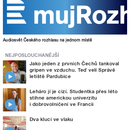
Audiosvět Českého rozhlasu na jednom místě
NEJPOSLOUCHANĚJŠÍ
Jako jeden z prvních Čechů tankoval
gripen ve vzduchu. Teď velí Správě
letiště Pardubice
Leháro jí je cizí. Studentka přes léto
stihne americkou univerzitu
i dobrovolničení ve Francii
Dva kluci ve vlaku