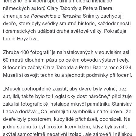
Terezíně je k vidění speciální umělecká instalace
německých autorů Clary Tabordy a Petera Baera.
Jmenuje se
Pohlednice z Terezína
. Snímky zachycují
dveře, které byly svědky smutné historie, každodennosti
i dramatických událostí druhé světové války. Pokračuje
Lucie Heyzlová.
Zhruba 400 fotografií je nainstalovaných v souvislém asi
60 metrů dlouhém pásu po celém obvodu výstavní cely.
S focením začaly Clara Taborda a Peter Baer v roce 2024.
Museli si osvojit techniku a sjednotit podmínky při focení.
„Museli pochopitelně zajistit, aby dveře byly volné, bez
aut, lidí, takže bylo to i logisticky dost náročné,“ přibližuje
zákulisí fotografické instalace mluvčí památníku Stanislav
Lada a dodává: „Oni vnímají tu symboliku na té úrovni, že
dveře byly prostorem, kudy lidé přicházeli, odcházeli. Na
jednu stranu to byl prostor, který lidem, když byli uvnitř,
skýtal samozřejmě negativní izolaci, ale zároveň i nějakou