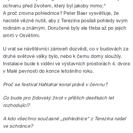
ochranu před životem, který byl jakoby mimo.“
A proč zrovna pohlednice? Peter Baer vysvětluje, že
nacisté vězně nutili, aby z Terezína posílali pohledy svým
rodinám a známým. Doručené byly ale třeba až po jejich
smrti v Osvětimi.
U vrat se návštěvníci zároveň dozvědí, co v budovách za
druhé světové války bylo, nebo k čemu domy sloužily.
Instalace bude k vidění ve výstavních prostorách 4. dvora
v Malé pevnosti do konce letošního roku.
Proč se festival HaNahar konal právě v červnu?
Co bude pro židovský život v příštích desítkách let
rozhodující?
A kdo všechno současné „pohlednice“ z Terezína našel
ve schránce?