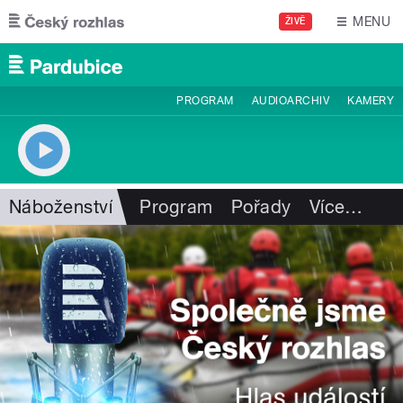
Přejít k hlavnímu obsahu
MENU
ŽIVĚ
PROGRAM
AUDIOARCHIV
KAMERY
Náboženství
Program
Pořady
Více
…