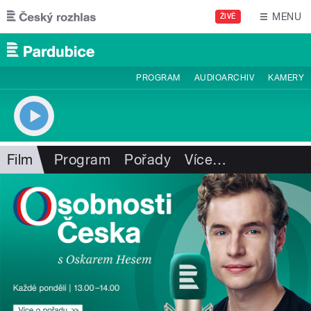
Přejít k hlavnímu obsahu
MENU
ŽIVĚ
PROGRAM
AUDIOARCHIV
KAMERY
Film
Program
Pořady
Více
…