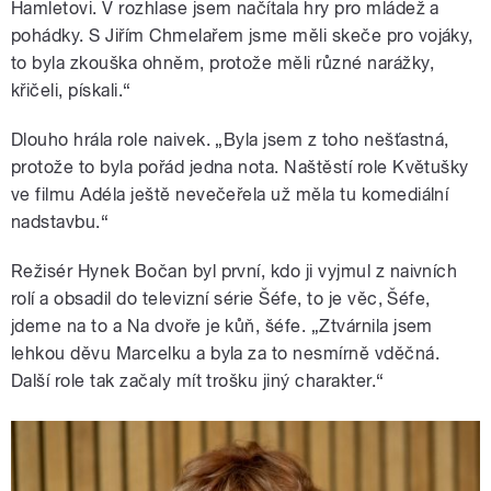
Hamletovi. V rozhlase jsem načítala hry pro mládež a
pohádky. S Jiřím Chmelařem jsme měli skeče pro vojáky,
to byla zkouška ohněm, protože měli různé narážky,
křičeli, pískali.“
Dlouho hrála role naivek. „Byla jsem z toho nešťastná,
protože to byla pořád jedna nota. Naštěstí role Květušky
ve filmu Adéla ještě nevečeřela už měla tu komediální
nadstavbu.“
Režisér Hynek Bočan byl první, kdo ji vyjmul z naivních
rolí a obsadil do televizní série Šéfe, to je věc, Šéfe,
jdeme na to a Na dvoře je kůň, šéfe. „Ztvárnila jsem
lehkou děvu Marcelku a byla za to nesmírně vděčná.
Další role tak začaly mít trošku jiný charakter.“