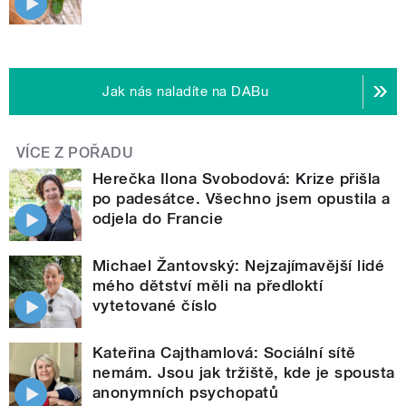
Jak nás naladíte na DABu
VÍCE Z POŘADU
Herečka Ilona Svobodová: Krize přišla
po padesátce. Všechno jsem opustila a
odjela do Francie
Michael Žantovský: Nejzajímavější lidé
mého dětství měli na předloktí
vytetované číslo
Kateřina Cajthamlová: Sociální sítě
nemám. Jsou jak tržiště, kde je spousta
anonymních psychopatů