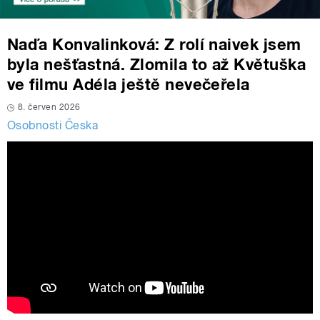
Naďa Konvalinková: Z rolí naivek jsem
byla nešťastná. Zlomila to až Květuška
ve filmu Adéla ještě nevečeřela
8. červen 2026
Osobnosti Česka