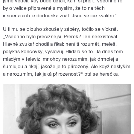
jsme věděli, kdy bude detail, kam si přejít. Všechno to
bylo velice připravené a myslím, že to na těch
inscenacích je dodneška znát. Jsou velice kvalitní.“
U filmu se dlouho zkoušely záběry, točilo se víckrát.
„Všechno bylo preciznější. Přeřek? Ten neexistoval.
Hlavně zvukař chodil a říkal: není ti rozumět, meleš,
polykáš koncovky, vyslovuj. Hlídalo se to. Já dnes těm
mladým v televizi mnohdy nerozumím, jak drmolej a
šumlujou a říkají, jakože je to přirozený. Ale když neslyším
a nerozumím, tak jaká přirozenost?“ ptá se herečka.