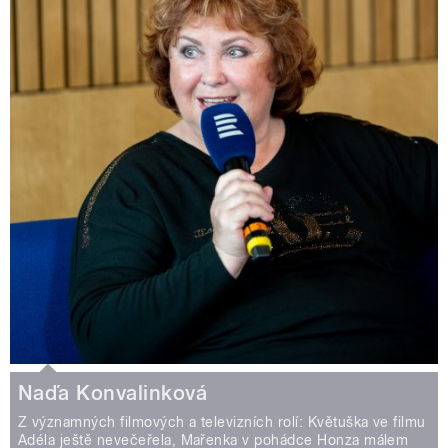
Naďa Konvalinková
Z významných filmových a televizních rolí: Květuška ve filmu
Adéla ještě nevečeřela, Mařenka v pohádce Honza málem