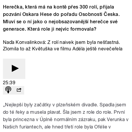
Herečka, která má na kontě přes 300 rolí, přijala
pozvání Oskara Hese do pořadu Osobnosti Česka.
Mluví se o ní jako o nejobsazovanější herečce své
generace. Která role ji nejvíc formovala?
Naďa Konvalinková: Z rolí naivek jsem byla nešťastná.
Zlomila to až Květuška ve filmu Adéla ještě nevečeřela
25:39
„Nejlepší byly začátky v plzeňském divadle. Spadla jsem
do té řeky a musela plavat. Šla jsem z role do role. První
byla princezna v Úplně normálním zázraku, pak Verunka v
Našich furiantech, ale hned třetí role byla Ofélie v