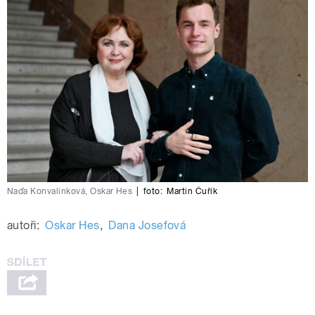
Naďa Konvalinková, Oskar Hes
|
foto:
Martin Čuřík
autoři:
Oskar Hes
,
Dana Josefová