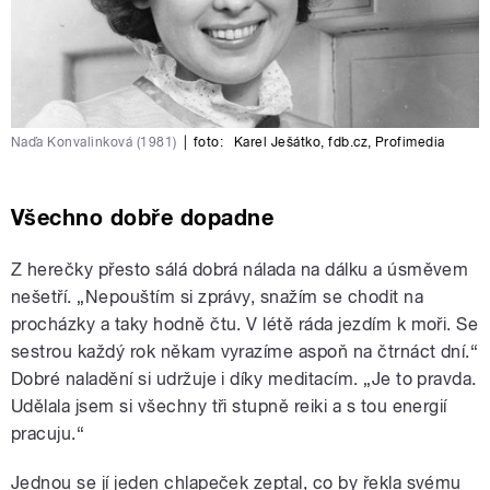
Naďa Konvalinková (1981)
|
foto:
Karel Ješátko, fdb.cz
,
Profimedia
Všechno dobře dopadne
Z herečky přesto sálá dobrá nálada na dálku a úsměvem
nešetří. „Nepouštím si zprávy, snažím se chodit na
procházky a taky hodně čtu. V létě ráda jezdím k moři. Se
sestrou každý rok někam vyrazíme aspoň na čtrnáct dní.“
Dobré naladění si udržuje i díky meditacím. „Je to pravda.
Udělala jsem si všechny tři stupně reiki a s tou energií
pracuju.“
Jednou se jí jeden chlapeček zeptal, co by řekla svému