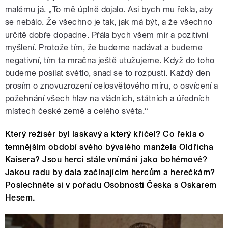
malému já. „To mě úplně dojalo. Asi bych mu řekla, aby
se nebálo. Že všechno je tak, jak má být, a že všechno
určitě dobře dopadne. Přála bych všem mír a pozitivní
myšlení. Protože tím, že budeme nadávat a budeme
negativní, tím ta mračna ještě utužujeme. Když do toho
budeme posílat světlo, snad se to rozpustí. Každý den
prosím o znovuzrození celosvětového míru, o osvícení a
požehnání všech hlav na vládních, státních a úředních
místech české země a celého světa.“
Který režisér byl laskavý a který křičel? Co řekla o
temnějším období svého bývalého manžela Oldřicha
Kaisera? Jsou herci stále vnímáni jako bohémové?
Jakou radu by dala začínajícím hercům a herečkám?
Poslechněte si v pořadu Osobnosti Česka s Oskarem
Hesem.