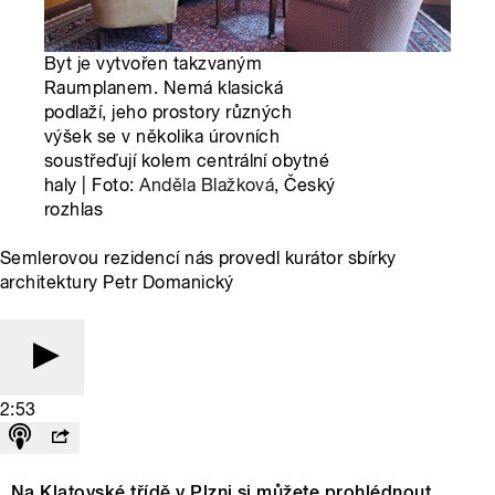
Byt je vytvořen takzvaným
Raumplanem. Nemá klasická
podlaží, jeho prostory různých
výšek se v několika úrovních
soustřeďují kolem centrální obytné
haly | Foto:
Anděla Blažková
, Český
rozhlas
Semlerovou rezidencí nás provedl kurátor sbírky
architektury Petr Domanický
2:53
Na Klatovské třídě v Plzni si můžete prohlédnout