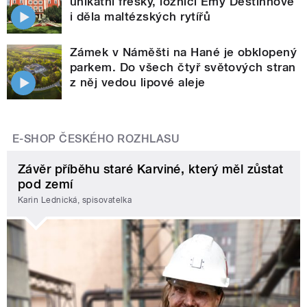
unikátní fresky, ložnici Emy Destinnové
i děla maltézských rytířů
Zámek v Náměšti na Hané je obklopený
parkem. Do všech čtyř světových stran
z něj vedou lipové aleje
E-SHOP ČESKÉHO ROZHLASU
Závěr příběhu staré Karviné, který měl zůstat
pod zemí
Karin Lednická, spisovatelka