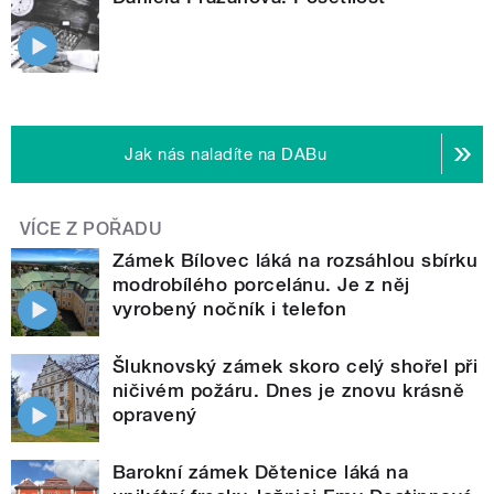
Jak nás naladíte na DABu
VÍCE Z POŘADU
Zámek Bílovec láká na rozsáhlou sbírku
modrobílého porcelánu. Je z něj
vyrobený nočník i telefon
Šluknovský zámek skoro celý shořel při
ničivém požáru. Dnes je znovu krásně
opravený
Barokní zámek Dětenice láká na