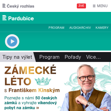
Přejít k hlavnímu obsahu
MENU
ŽIVĚ
PROGRAM
AUDIOARCHIV
KAMERY
Tipy na výlet
Program
Pořady
Více
…