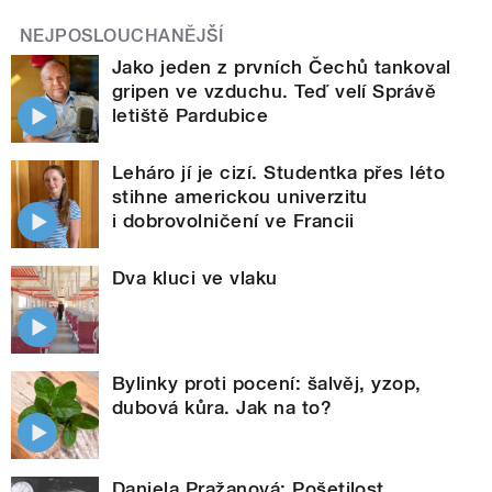
NEJPOSLOUCHANĚJŠÍ
Jako jeden z prvních Čechů tankoval
gripen ve vzduchu. Teď velí Správě
letiště Pardubice
Leháro jí je cizí. Studentka přes léto
stihne americkou univerzitu
i dobrovolničení ve Francii
Dva kluci ve vlaku
Bylinky proti pocení: šalvěj, yzop,
dubová kůra. Jak na to?
Daniela Pražanová: Pošetilost