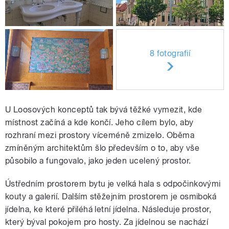
8 fotografií
U Loosových konceptů tak bývá těžké vymezit, kde
místnost začíná a kde končí. Jeho cílem bylo, aby
rozhraní mezi prostory víceméně zmizelo. Oběma
zmíněným architektům šlo především o to, aby vše
působilo a fungovalo, jako jeden ucelený prostor.
Ústředním prostorem bytu je velká hala s odpočinkovými
kouty a galerií. Dalším stěžejním prostorem je osmiboká
jídelna, ke které přiléhá letní jídelna. Následuje prostor,
který býval pokojem pro hosty. Za jídelnou se nachází