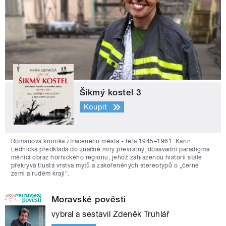
Šikmý kostel 3
Koupit
Románová kronika ztraceného města - léta 1945–1961. Karin
Lednická předkládá do značné míry převratný, dosavadní paradigma
měnící obraz hornického regionu, jehož zahlazenou historii stále
překrývá tlustá vrstva mýtů a zakořeněných stereotypů o „černé
zemi a rudém kraji“.
Moravské pověsti
vybral a sestavil Zdeněk Truhlář