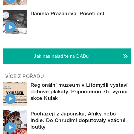
Daniela Pražanová: Pošetilost
Jak nás naladíte na DABu
VÍCE Z POŘADU
Regionální muzeum v Litomyšli vystaví
dobové plakáty. Připomenou 75. výročí
akce Kulak
Pocházejí z Japonska, Afriky nebo
Indie. Do Chrudimi doputovaly vzácné
loutky