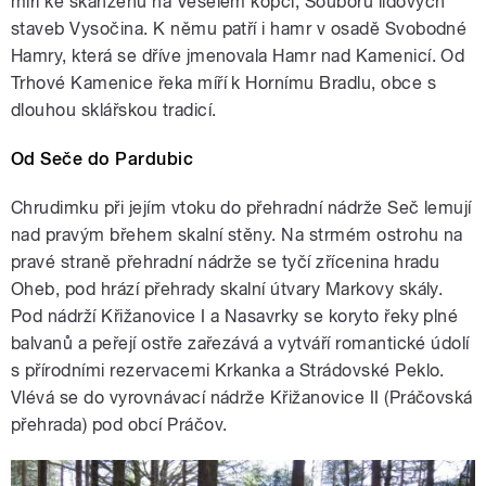
míří ke skanzenu na Veselém kopci, Souboru lidových
staveb Vysočina. K němu patří i hamr v osadě Svobodné
Hamry, která se dříve jmenovala Hamr nad Kamenicí. Od
Trhové Kamenice řeka míří k Hornímu Bradlu, obce s
dlouhou sklářskou tradicí.
Od Seče do Pardubic
Chrudimku při jejím vtoku do přehradní nádrže Seč lemují
nad pravým břehem skalní stěny. Na strmém ostrohu na
pravé straně přehradní nádrže se tyčí zřícenina hradu
Oheb, pod hrází přehrady skalní útvary Markovy skály.
Pod nádrží Křižanovice I a Nasavrky se koryto řeky plné
balvanů a peřejí ostře zařezává a vytváří romantické údolí
s přírodními rezervacemi Krkanka a Strádovské Peklo.
Vlévá se do vyrovnávací nádrže Křižanovice II (Práčovská
přehrada) pod obcí Práčov.