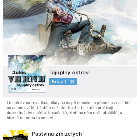
Tajuplný ostrov
Koupit
Lincolnův ostrov nikdo nikdy na mapě nenašel, a přece ho znají lidé
na celém světě. Už déle než sto třicet let na něm prožívají
dobrodružství s pěticí trosečníků, kteří na něm našli útočiště, a
hlavně nejedno tajemství.
Pastvina zmizelých