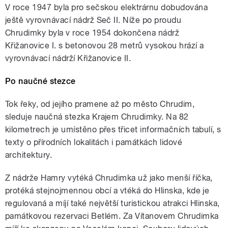
V roce 1947 byla pro sečskou elektrárnu dobudována
ještě vyrovnávací nádrž Seč II. Níže po proudu
Chrudimky byla v roce 1954 dokončena nádrž
Křižanovice I. s betonovou 28 metrů vysokou hrází a
vyrovnávací nádrží Křižanovice II.
Po naučné stezce
Tok řeky, od jejího pramene až po město Chrudim,
sleduje naučná stezka Krajem Chrudimky. Na 82
kilometrech je umístěno přes třicet informačních tabulí, s
texty o přírodních lokalitách i památkách lidové
architektury.
Z nádrže Hamry vytéká Chrudimka už jako menší říčka,
protéká stejnojmennou obcí a vtéká do Hlinska, kde je
regulovaná a míjí také největší turistickou atrakci Hlinska,
památkovou rezervaci Betlém. Za Vítanovem Chrudimka