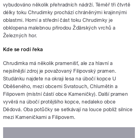
vybudováno několik přehradních nádrží. Téměř tři čtvrtě
délky toku Chrudimky prochází chráněnými krajinnými
oblastmi. Horní a střední část toku Chrudimky je
obklopena malebnou přírodou Žďárských vrchů a
Železných hor.
Kde se rodí řeka
Chrudimka má několik pramenišť, ale za hlavní a
nejsilnější zdroj je považovaný Filipovský pramen.
Studánku najdete na okraji lesa na úbočí kopce U
Oběšeného, mezi obcemi Svratouch, Chlumětín a
Filipovem (místní částí obce Kameničky). Další pramen
vyvěrá na úbočí protějšího kopce, nedaleko obce
Dědová. Oba potůčky se setkávají na louce poblíž silnice
mezi Kameničkami a Filipovem.