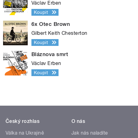
Václav Erben
Koupit
6x Otec Brown
Gilbert Keith Chesterton
Koupit
Bláznova smrt
Václav Erben
Koupit
Český rozhlas
O nás
Válka na Ukrajině
Jak nás naladíte