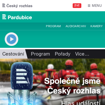
Přejít k hlavnímu obsahu
MENU
ŽIVĚ
PROGRAM
AUDIOARCHIV
KAMERY
Cestování
Program
Pořady
Více
…