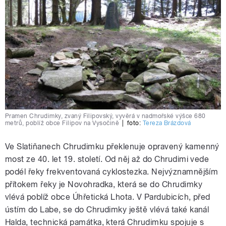
Pramen Chrudimky, zvaný Filipovský, vyvěrá v nadmořské výšce 680
metrů, poblíž obce Filipov na Vysočině
|
foto:
Tereza Brázdová
Ve Slatiňanech Chrudimku překlenuje opravený kamenný
most ze 40. let 19. století. Od něj až do Chrudimi vede
podél řeky frekventovaná cyklostezka. Nejvýznamnějším
přítokem řeky je Novohradka, která se do Chrudimky
vlévá poblíž obce Úhřetická Lhota. V Pardubicích, před
ústím do Labe, se do Chrudimky ještě vlévá také kanál
Halda, technická památka, která Chrudimku spojuje s