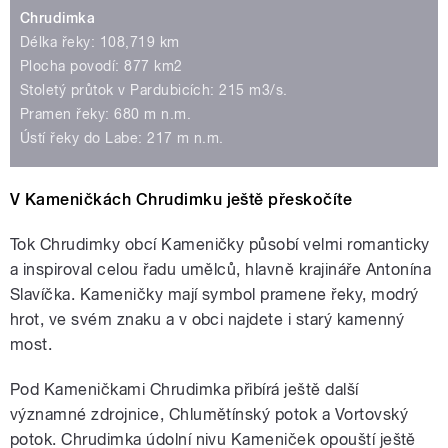
Chrudimka
Délka řeky: 108,719 km
Plocha povodí: 877 km2
Stoletý průtok v Pardubicích: 215 m3/s.
Pramen řeky: 680 m n.m.
Ústí řeky do Labe: 217 m n.m.
V Kameničkách Chrudimku ještě přeskočíte
Tok Chrudimky obcí Kameničky působí velmi romanticky
a inspiroval celou řadu umělců, hlavně krajináře Antonína
Slavíčka. Kameničky mají symbol pramene řeky, modrý
hrot, ve svém znaku a v obci najdete i starý kamenný
most.
Pod Kameničkami Chrudimka přibírá ještě další
významné zdrojnice, Chlumětínský potok a Vortovský
potok. Chrudimka údolní nivu Kameniček opouští ještě