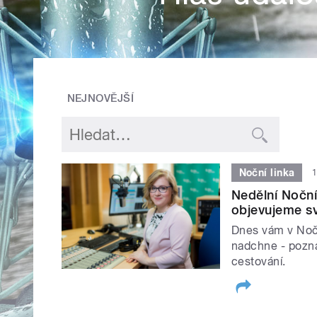
NEJNOVĚJŠÍ
Noční linka
1
Nedělní Noční
objevujeme sv
Dnes vám v Nočn
nadchne - poznáv
cestování.