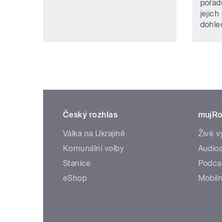
pořad
jejich
dohle
Český rozhlas
mujRo
Válka na Ukrajině
Živé v
Komunální volby
Audioa
Stanice
Podca
eShop
Mobiln