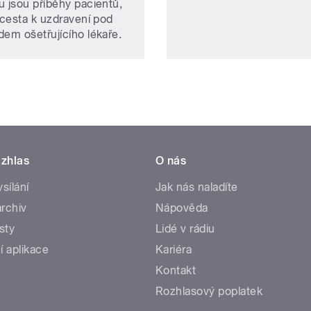
u jsou příběhy pacientů,
 cesta k uzdravení pod
dem ošetřujícího lékaře.
zhlas
O nás
ysílání
Jak nás naladíte
rchiv
Nápověda
sty
Lidé v rádiu
í aplikace
Kariéra
Kontakt
Rozhlasový poplatek