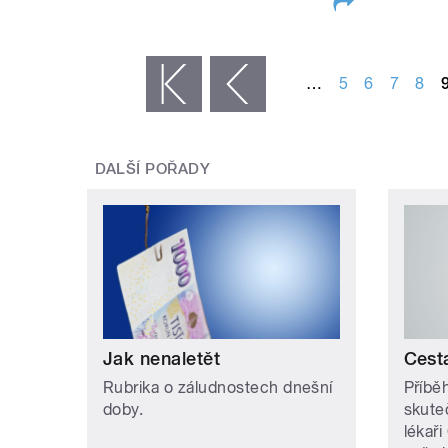
STRÁNKY
…
5
6
7
8
« první
‹ předchozí
DALŠÍ POŘADY
Jak nenaletět
Cest
Rubrika o záludnostech dnešní
Příbě
doby.
skute
lékaři