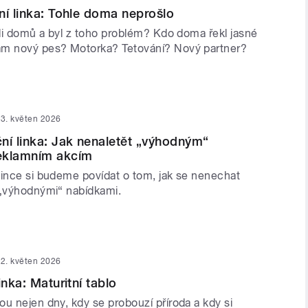
ní linka: Tohle doma neprošlo
sli domů a byl z toho problém? Kdo doma řekl jasné
ám nový pes? Motorka? Tetování? Nový partner?
3. květen 2026
ní linka: Jak nenaletět „výhodným“
eklamním akcím
lince si budeme povídat o tom, jak se nenechat
 „výhodnými“ nabídkami.
2. květen 2026
inka: Maturitní tablo
u nejen dny, kdy se probouzí příroda a kdy si