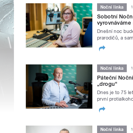
Noční linka
1
Sobotní Noční
vyrovnáváme 
Dnešní noc bude
prarodičů, a sa
Noční linka
1
Páteční Noční
„drogu“
Dnes je to 75 le
první protialkoh
Noční linka
1