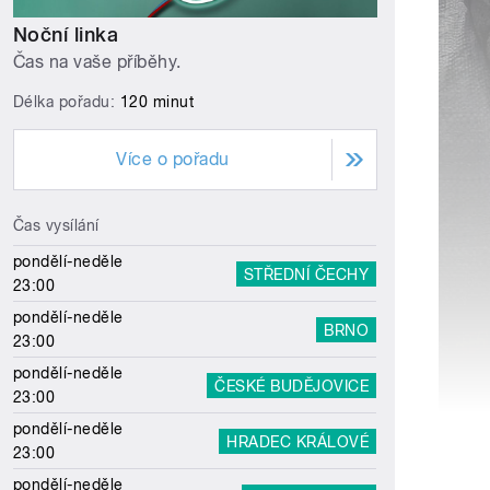
Noční linka
Čas na vaše příběhy.
Délka pořadu:
120 minut
Více o pořadu
Čas vysílání
pondělí-neděle
STŘEDNÍ ČECHY
23:00
pondělí-neděle
BRNO
23:00
pondělí-neděle
ČESKÉ BUDĚJOVICE
23:00
pondělí-neděle
HRADEC KRÁLOVÉ
23:00
pondělí-neděle