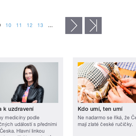
9
10
11
12
13
…
následující ›
poslední »
a k uzdravení
Kdo umí, ten umí
hy medicíny podle
Ne nadarmo se říká, že Č
čných událostí s předními
mají zlaté české ručičky.
 Česka. Hlavní linkou