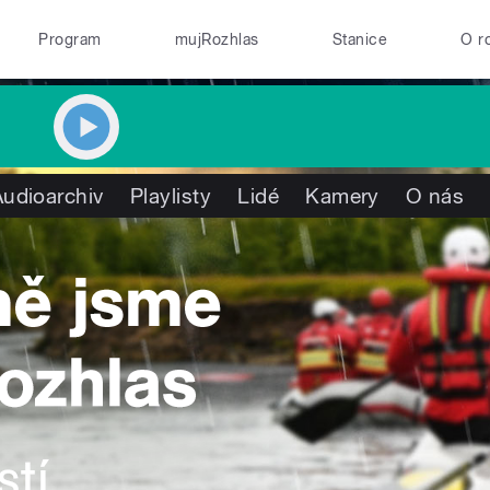
Program
mujRozhlas
Stanice
O r
Audioarchiv
Playlisty
Lidé
Kamery
O nás