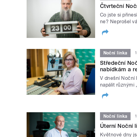
Čtvrteční Noč
Co jste si přine
ne? Neprošel v
Noční linka
1
Středeční Noč
nabídkám a r
V dnešní Noční 
napálit různými
Noční linka
1
Úterní Noční l
Květnové dny jso