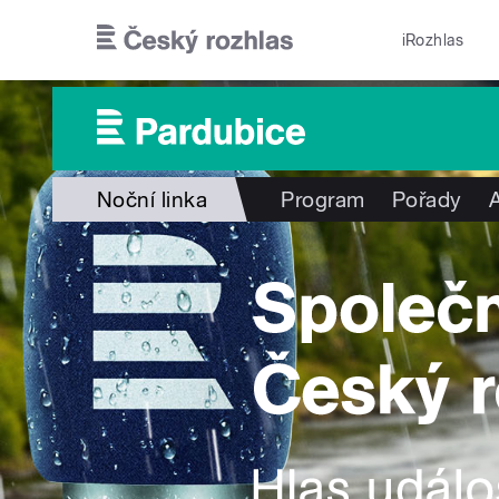
Přejít k hlavnímu obsahu
iRozhlas
Noční linka
Program
Pořady