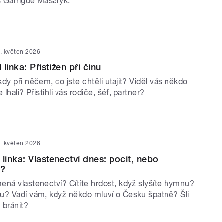
 Garrigue Masaryk.
. květen 2026
linka: Přistižen při činu
dy při něčem, co jste chtěli utajit? Viděl vás někdo
e lhali? Přistihli vás rodiče, šéf, partner?
. květen 2026
linka: Vlastenectví dnes: pocit, nebo
o?
ená vlastenectví? Cítíte hrdost, když slyšíte hymnu?
u? Vadí vám, když někdo mluví o Česku špatně? Šli
 bránit?