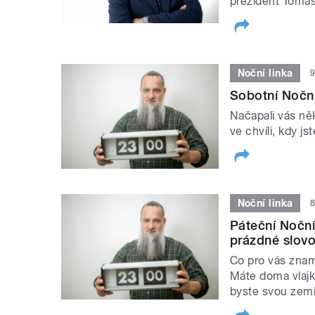
prezident Tomáš
Noční linka
9
Sobotní Noční 
Načapali vás něk
ve chvíli, kdy jst
Noční linka
8
Páteční Noční 
prázdné slov
Co pro vás znam
Máte doma vlajk
byste svou zemi