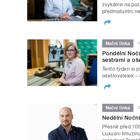
zvykáme na pozdn
předmaturitní ne
Noční linka
1
Pondělní Nočn
sestrami a oše
Tento týden si 
ošetřovatelek –
Noční linka
1
Nedělní Noční
Přesně před 100
Luxusní limuzín