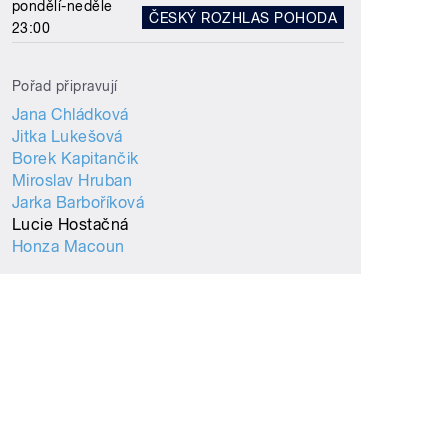
pondělí-neděle
ČESKÝ ROZHLAS POHODA
23:00
Pořad připravují
Jana Chládková
Jitka Lukešová
Borek Kapitančik
Miroslav Hruban
Jarka Barboříková
Lucie Hostačná
Honza Macoun