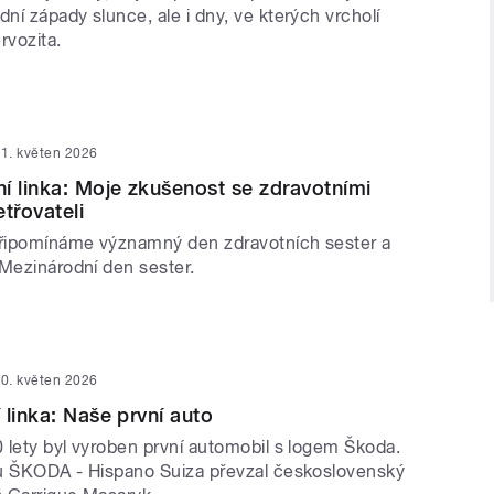
í západy slunce, ale i dny, ve kterých vrcholí
rvozita.
1. květen 2026
í linka: Moje zkušenost se zdravotními
třovateli
připomínáme významný den zdravotních sester a
 Mezinárodní den sester.
0. květen 2026
 linka: Naše první auto
 lety byl vyroben první automobil s logem Škoda.
u ŠKODA - Hispano Suiza převzal československý