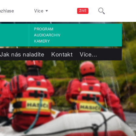
ozhlase
Více
ŽIVĚ
PROGRAM
AUDIOARCHIV
KAMERY
Jak nás naladíte
Kontakt
Více
…