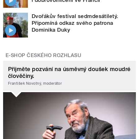
i dobrovolničení ve Francii
Dvořákův festival sedmdesátiletý.
Připomíná odkaz svého patrona
Dominika Duky
E-SHOP ČESKÉHO ROZHLASU
Přijměte pozvání na úsměvný doušek moudré
člověčiny.
František Novotný, moderátor