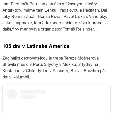
tam Pardubák Petr Jan Juračka s úžasnými záběry
Antarktidy, máme tam Lenku Hrabalovou a Pákistán. Dál
taky Roman Zach, Honza Révai, Pavel Liška s Vandráky,
Jirka Langmajer, který dokonce nabídne kávu k prodeji a
další,“ vyjmenovává organizátor Tomáš Reisinger.
105 dní v Latinské Americe
Začínající cestovatelkou je třeba Tereza Mošnerová.
Strávila měsíc v Peru, 3 týdny v Mexiku, 2 týdny na
Kostarice, v Chile, týden v Panamě, Bolívii, Brazílii a pár
dní v Kolumbii.