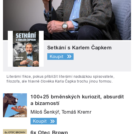
Setkání s Karlem Čapkem
Koupit
Literární fikce, pokus přiblížit literární nadsázkou spisovatele,
filozofa, ale hlavně člověka Karla Čapka trochu jinou formou.
100+25 brněnských kuriozit, absurdit
a bizarností
Miloš Šenkýř, Tomáš Kremr
Koupit
6x Otec Brown