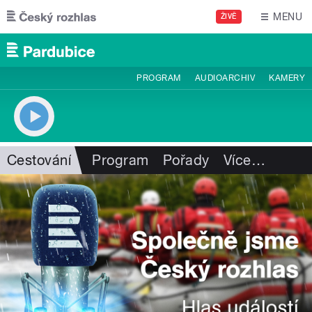
Přejít k hlavnímu obsahu
MENU
ŽIVĚ
PROGRAM
AUDIOARCHIV
KAMERY
Cestování
Program
Pořady
Více
…