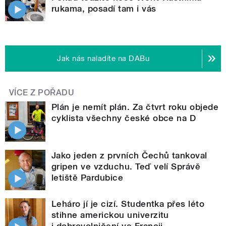
rukama, posadí tam i vás
Jak nás naladíte na DABu
VÍCE Z POŘADU
Plán je nemít plán. Za čtvrt roku objede
cyklista všechny české obce na D
Jako jeden z prvních Čechů tankoval
gripen ve vzduchu. Teď velí Správě
letiště Pardubice
Leháro jí je cizí. Studentka přes léto
stihne americkou univerzitu