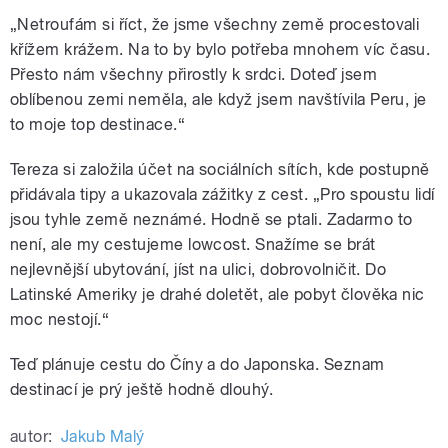
„Netroufám si říct, že jsme všechny země procestovali
křížem krážem. Na to by bylo potřeba mnohem víc času.
Přesto nám všechny přirostly k srdci. Doteď jsem
oblíbenou zemi neměla, ale když jsem navštívila Peru, je
to moje top destinace.“
Tereza si založila účet na sociálních sítích, kde postupně
přidávala tipy a ukazovala zážitky z cest. „Pro spoustu lidí
jsou tyhle země neznámé. Hodně se ptali. Zadarmo to
není, ale my cestujeme lowcost. Snažíme se brát
nejlevnější ubytování, jíst na ulici, dobrovolničit. Do
Latinské Ameriky je drahé doletět, ale pobyt člověka nic
moc nestojí.“
Teď plánuje cestu do Číny a do Japonska. Seznam
destinací je prý ještě hodně dlouhý.
autor:
Jakub Malý