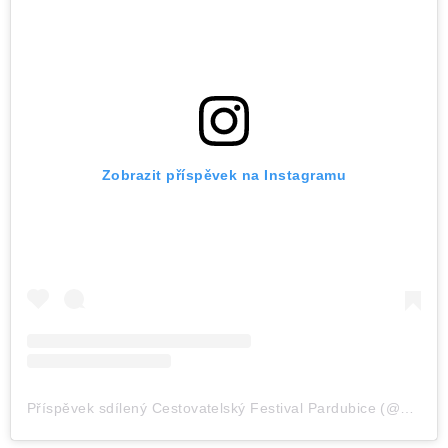
Zobrazit příspěvek na Instagramu
Příspěvek sdílený Cestovatelský Festival Pardubice (@cestfest_pce)