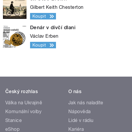
Gilbert Keith Chesterton
Koupit
Denár v dívčí dlani
Václav Erben
Koupit
Český rozhlas
O nás
Válka na Ukrajině
Jak nás naladíte
Komunální volby
Nápověda
Stanice
Lidé v rádiu
eShop
Kariéra