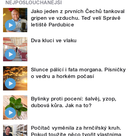
NEJPOSLOUCHANĚJŠÍ
Jako jeden z prvních Čechů tankoval
gripen ve vzduchu. Teď velí Správě
letiště Pardubice
Dva kluci ve vlaku
Slunce pálící i fata morgana. Písničky
o vedru a horkém počasí
Bylinky proti pocení: šalvěj, yzop,
dubová kůra. Jak na to?
Počítač vyměnila za hrnčířský kruh.
Pokud toužíte něco tvořit vlastníma