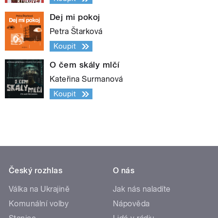
Dej mi pokoj
Petra Štarková
Koupit
O čem skály mlčí
Kateřina Surmanová
Koupit
Český rozhlas
O nás
Válka na Ukrajině
Jak nás naladíte
Komunální volby
Nápověda