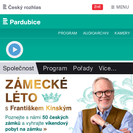
Přejít k hlavnímu obsahu
MENU
ŽIVĚ
PROGRAM
AUDIOARCHIV
KAMERY
Společnost
Program
Pořady
Více
…