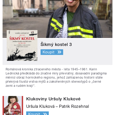
Šikmý kostel 3
Koupit
Románová kronika ztraceného města - léta 1945–1961. Karin
Lednická předkládá do značné míry převratný, dosavadní paradigma
měnící obraz hornického regionu, jehož zahlazenou historii stále
překrývá tlustá vrstva mýtů a zakořeněných stereotypů o „černé
zemi a rudém kraji“.
Klukoviny Uršuly Klukové
Uršula Kluková – Patrik Rozehnal
Koupit