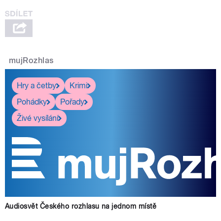
mujRozhlas
Hry a četby
Krimi
Pohádky
Pořady
Živé vysílání
Audiosvět Českého rozhlasu na jednom místě