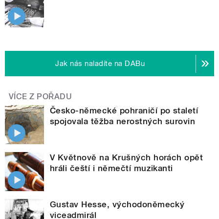
Jak nás naladíte na DABu
VÍCE Z POŘADU
Česko-německé pohraničí po staletí
spojovala těžba nerostných surovin
V Květnově na Krušných horách opět
hráli čeští i němečtí muzikanti
Gustav Hesse, východoněmecký
viceadmirál