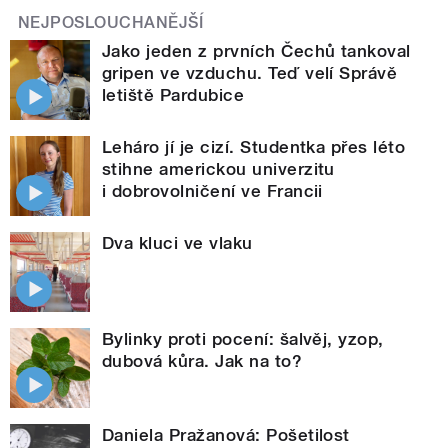
NEJPOSLOUCHANĚJŠÍ
Jako jeden z prvních Čechů tankoval
gripen ve vzduchu. Teď velí Správě
letiště Pardubice
Leháro jí je cizí. Studentka přes léto
stihne americkou univerzitu
i dobrovolničení ve Francii
Dva kluci ve vlaku
Bylinky proti pocení: šalvěj, yzop,
dubová kůra. Jak na to?
Daniela Pražanová: Pošetilost