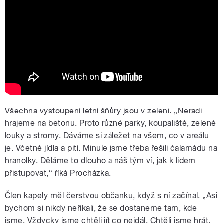
video)
Všechna vystoupení letní šňůry jsou v zeleni. „Neradi
hrajeme na betonu. Proto různé parky, koupaliště, zelené
louky a stromy. Dáváme si záležet na všem, co v areálu
je. Včetně jídla a pití. Minule jsme třeba řešili čalamádu na
hranolky. Děláme to dlouho a náš tým ví, jak k lidem
přistupovat,“ říká Procházka.
Člen kapely měl čerstvou občanku, když s ní začínal. „Asi
bychom si nikdy neříkali, že se dostaneme tam, kde
jsme. Vždycky jsme chtěli jít co nejdál. Chtěli jsme hrát,