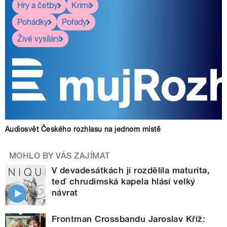
Hry a četby
Krimi
Pohádky
Pořady
Živé vysílání
Audiosvět Českého rozhlasu na jednom místě
MOHLO BY VÁS ZAJÍMAT
V devadesátkách ji rozdělila maturita,
teď chrudimská kapela hlásí velký
návrat
Frontman Crossbandu Jaroslav Kříž: