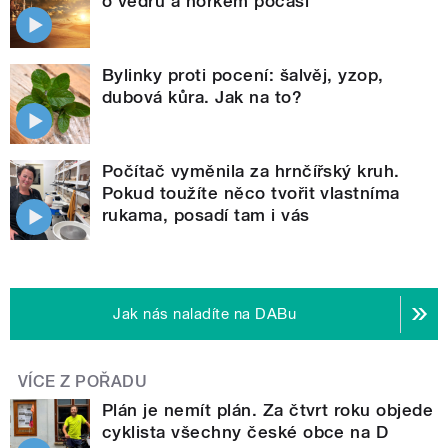
o vedru a horkém počasí
Bylinky proti pocení: šalvěj, yzop,
dubová kůra. Jak na to?
Počítač vyměnila za hrnčířský kruh.
Pokud toužíte něco tvořit vlastníma
rukama, posadí tam i vás
Jak nás naladíte na DABu
VÍCE Z POŘADU
Plán je nemít plán. Za čtvrt roku objede
cyklista všechny české obce na D