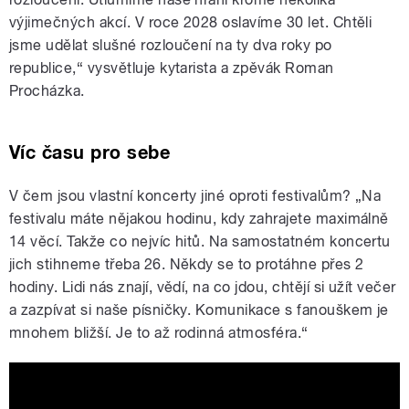
výjimečných akcí. V roce 2028 oslavíme 30 let. Chtěli
jsme udělat slušné rozloučení na ty dva roky po
republice,“ vysvětluje kytarista a zpěvák Roman
Procházka.
Víc času pro sebe
V čem jsou vlastní koncerty jiné oproti festivalům? „Na
festivalu máte nějakou hodinu, kdy zahrajete maximálně
14 věcí. Takže co nejvíc hitů. Na samostatném koncertu
jich stihneme třeba 26. Někdy se to protáhne přes 2
hodiny. Lidi nás znají, vědí, na co jdou, chtějí si užít večer
a zazpívat si naše písničky. Komunikace s fanouškem je
mnohem bližší. Je to až rodinná atmosféra.“
Divokej Bill - Lahůdky (official lyric