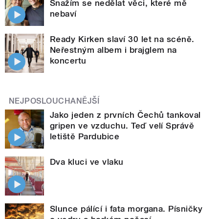
Snažím se nedělat věci, které mě
nebaví
Ready Kirken slaví 30 let na scéně.
Neřestným albem i brajglem na
koncertu
NEJPOSLOUCHANĚJŠÍ
Jako jeden z prvních Čechů tankoval
gripen ve vzduchu. Teď velí Správě
letiště Pardubice
Dva kluci ve vlaku
Slunce pálící i fata morgana. Písničky