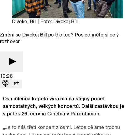
Divokej Bill | Foto: Divokej Bill
Změní se Divokej Bill po třicítce? Poslechněte si celý
rozhovor
10:28
Osmičlenná kapela vyrazila na stejný počet
samostatných, velkých koncertů. Další zastávkou je
v pátek 26. června Cihelna v Pardubicích.
„Je to náš třetí koncert z osmi. Letos děláme trochu
rozloučení. Utlumíme naše hraní kromě několika