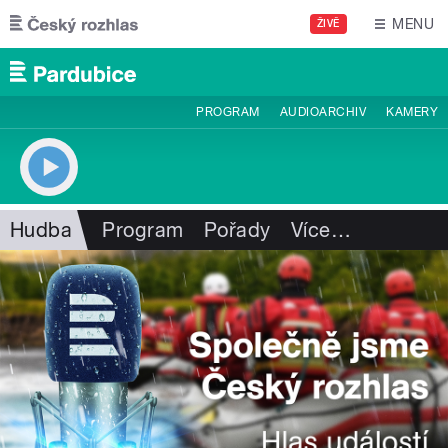
Přejít k hlavnímu obsahu
MENU
ŽIVĚ
PROGRAM
AUDIOARCHIV
KAMERY
Hudba
Program
Pořady
Více
…