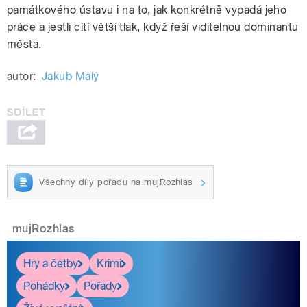
památkového ústavu i na to, jak konkrétně vypadá jeho
práce a jestli cítí větší tlak, když řeší viditelnou dominantu
města.
autor:
Jakub Malý
Všechny díly pořadu na mujRozhlas
mujRozhlas
Hry a četby
Krimi
Pohádky
Pořady