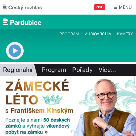
Přejít k hlavnímu obsahu
MENU
ŽIVĚ
PROGRAM
AUDIOARCHIV
KAMERY
Regionální
Program
Pořady
Více
…