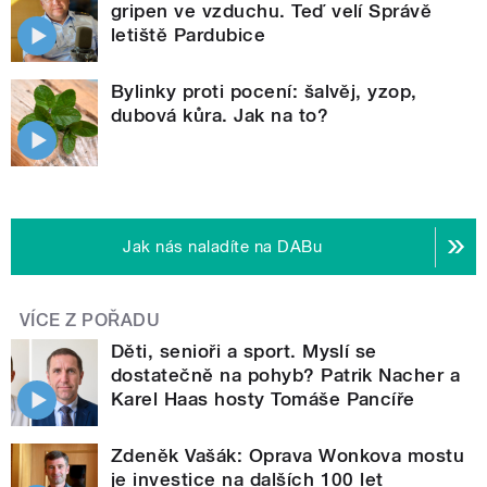
gripen ve vzduchu. Teď velí Správě
letiště Pardubice
Bylinky proti pocení: šalvěj, yzop,
dubová kůra. Jak na to?
Jak nás naladíte na DABu
VÍCE Z POŘADU
Děti, senioři a sport. Myslí se
dostatečně na pohyb? Patrik Nacher a
Karel Haas hosty Tomáše Pancíře
Zdeněk Vašák: Oprava Wonkova mostu
je investice na dalších 100 let