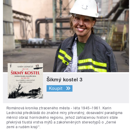
Šikmý kostel 3
Koupit
Románová kronika ztraceného města - léta 1945–1961. Karin
Lednická předkládá do značné míry převratný, dosavadní paradigma
měnící obraz hornického regionu, jehož zahlazenou historii stále
překrývá tlustá vrstva mýtů a zakořeněných stereotypů o „černé
zemi a rudém kraji“.