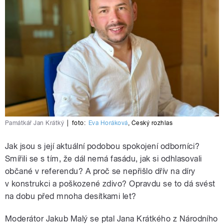
Památkář Jan Krátký
|
foto:
Eva Horáková
,
Český rozhlas
Jak jsou s její aktuální podobou spokojení odborníci?
Smířili se s tím, že dál nemá fasádu, jak si odhlasovali
občané v referendu? A proč se nepřišlo dřív na díry
v konstrukci a poškozené zdivo? Opravdu se to dá svést
na dobu před mnoha desítkami let?
Moderátor Jakub Malý se ptal Jana Krátkého z Národního