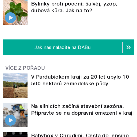
Bylinky proti pocení: šalvěj, yzop,
dubová kůra. Jak na to?
Jak nás naladíte na DABu
VÍCE Z POŘADU
V Pardubickém kraji za 20 let ubylo 10
500 hektarů zemědělské půdy
Na silnicích začíná stavební sezóna.
Připravte se na dopravní omezení v kraji
Babybox v Chrudimi. Cesta do lepšího