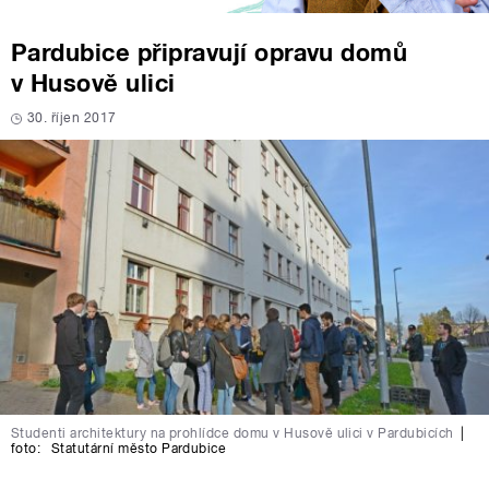
Pardubice připravují opravu domů
v Husově ulici
30. říjen 2017
Studenti architektury na prohlídce domu v Husově ulici v Pardubicích
|
foto:
Statutární město Pardubice