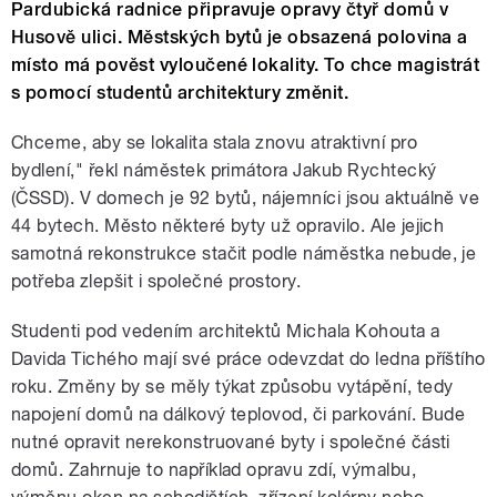
Pardubická radnice připravuje opravy čtyř domů v
Husově ulici. Městských bytů je obsazená polovina a
místo má pověst vyloučené lokality. To chce magistrát
s pomocí studentů architektury změnit.
Chceme, aby se lokalita stala znovu atraktivní pro
bydlení," řekl náměstek primátora Jakub Rychtecký
(ČSSD). V domech je 92 bytů, nájemníci jsou aktuálně ve
44 bytech. Město některé byty už opravilo. Ale jejich
samotná rekonstrukce stačit podle náměstka nebude, je
potřeba zlepšit i společné prostory.
Studenti pod vedením architektů Michala Kohouta a
Davida Tichého mají své práce odevzdat do ledna příštího
roku. Změny by se měly týkat způsobu vytápění, tedy
napojení domů na dálkový teplovod, či parkování. Bude
nutné opravit nerekonstruované byty i společné části
domů. Zahrnuje to například opravu zdí, výmalbu,