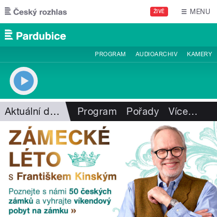
Přejít k hlavnímu obsahu
MENU
ŽIVĚ
PROGRAM
AUDIOARCHIV
KAMERY
Aktuální dění
Program
Pořady
Více
…