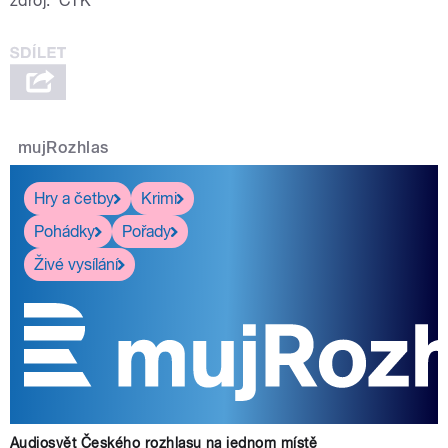
zdroj:
ČTK
mujRozhlas
Hry a četby
Krimi
Pohádky
Pořady
Živé vysílání
Audiosvět Českého rozhlasu na jednom místě