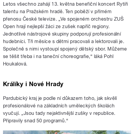
Letos všechno zahájí 13. května benefiční koncert Rytíři
talentu na Pražském hradě. Ten poběží v přímém
přenosu České televize. „Ve spojeném orchestru ZUŠ
Open hrají nejlepší žáci ze zušek napříč regiony.
Jednotlivé nástrojové skupiny podporují profesionální
hudebníci. Tři měsíce s dětmi pracovali a lektorovali je.
Společně s nimi vystoupí spojený dětský sbor. Můžeme
se těšit třeba i na taneční choreografie,“ láká Pohl
Houkalová.
Králíky i Nové Hrady
Pardubický kraj je podle ní důkazem toho, jak skvělí
profesionálové na základních uměleckých školách
vyučují. „Jsou tady nejaktivnější zušky v republice.
Připravily snad 50 programů.“