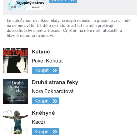
Lincolnův ostrov nikdo nikdy na mapě nenašel, a přece ho znají lidé
na celém světě. Už déle než sto třicet let na něm prožívají
dobrodružství s pěticí trosečníků, kteří na něm našli útočiště, a
hlavně nejedno tajemství.
Katyně
Pavel Kohout
Koupit
Druhá strana řeky
Nora Eckhardtová
Koupit
Kněhyně
Kaczi
Koupit