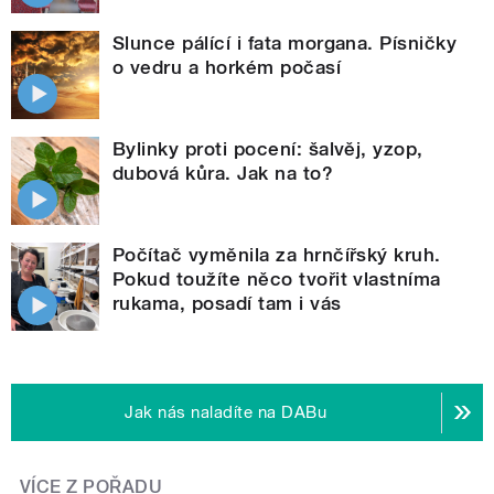
Slunce pálící i fata morgana. Písničky
o vedru a horkém počasí
Bylinky proti pocení: šalvěj, yzop,
dubová kůra. Jak na to?
Počítač vyměnila za hrnčířský kruh.
Pokud toužíte něco tvořit vlastníma
rukama, posadí tam i vás
Jak nás naladíte na DABu
VÍCE Z POŘADU