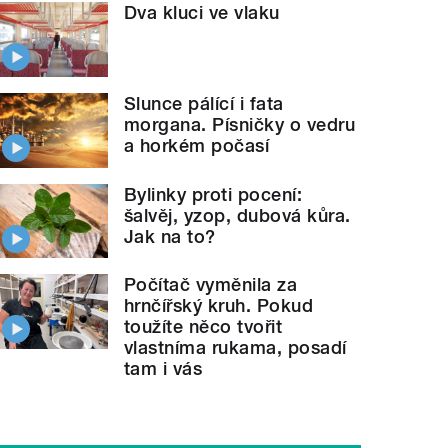
Dva kluci ve vlaku
Slunce pálící i fata
morgana. Písničky o vedru
a horkém počasí
Bylinky proti pocení:
šalvěj, yzop, dubová kůra.
Jak na to?
Počítač vyměnila za
hrnčířský kruh. Pokud
toužíte něco tvořit
vlastníma rukama, posadí
tam i vás