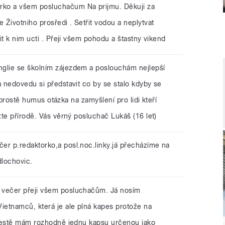
rko a všem posluchačum Na prijmu. Děkuji za
ivotniho prosředi . Setřit vodou a neplytvat
it k nim ucti . Přeji všem pohodu a štastny vikend
nglie se školním zájezdem a poslouchám nejlepší
 nedovedu si představit co by se stalo kdyby se
i prostě humus otázka na zamyšlení pro lidi kteří
te přírodě. Vás věrný posluchač Lukáš (16 let)
čer p.redaktorko,a posl.noc.linky.já přecházíme na
dlochovic.
 večer přeji všem posluchačům. Já nosím
etnamců, která je ale plná kapes protože na
 vestě mám rozhodně jednu kapsu určenou jako