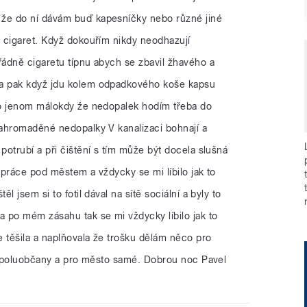
že do ní dávám buď kapesníčky nebo různé jiné
 cigaret. Když dokouřím nikdy neodhazují
ádně cigaretu típnu abych se zbavil žhavého a
a pak když jdu kolem odpadkového koše kapsu
to jenom málokdy že nedopalek hodím třeba do
ahromaděné nedopalky V kanalizaci bohnají a
otrubí a při čištění s tím může být docela slušná
práce pod městem a vždycky se mi líbilo jak to
l jsem si to fotil dával na sítě sociální a byly to
 po mém zásahu tak se mi vždycky líbilo jak to
 těšila a naplňovala že trošku dělám něco pro
é spoluobčany a pro město samé. Dobrou noc Pavel