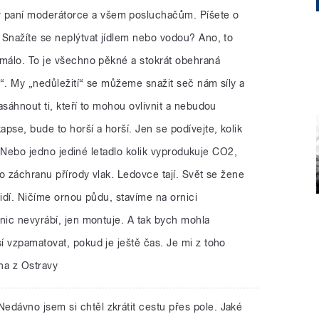
 paní moderátorce a všem posluchačům. Píšete o
 Snažíte se neplýtvat jídlem nebo vodou? Ano, to
 málo. To je všechno pěkné a stokrát obehraná
ři“. My „nedůležití“ se můžeme snažit seč nám síly a
asáhnout ti, kteří to mohou ovlivnit a nebudou
pse, bude to horší a horší. Jen se podívejte, kolik
dí. Nebo jedno jediné letadlo kolik vyprodukuje CO2,
o záchranu přírody vlak. Ledovce tají. Svět se žene
lidí. Ničíme ornou půdu, stavíme na ornici
nic nevyrábí, jen montuje. A tak bych mohla
í vzpamatovat, pokud je ještě čas. Je mi z toho
na z Ostravy
Nedávno jsem si chtěl zkrátit cestu přes pole. Jaké