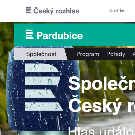
Přejít k hlavnímu obsahu
iRozhlas
Společnost
Program
Pořady