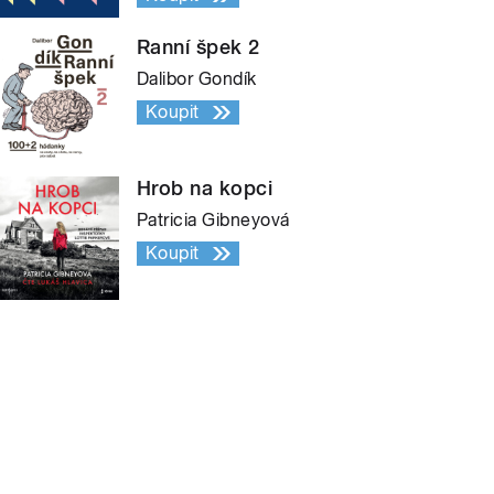
Ranní špek 2
Dalibor Gondík
Koupit
Hrob na kopci
Patricia Gibneyová
Koupit