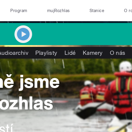
Program
mujRozhlas
Stanice
O r
Audioarchiv
Playlisty
Lidé
Kamery
O nás