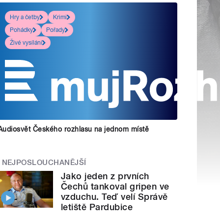
Hry a četby
Krimi
Pohádky
Pořady
Živé vysílání
Audiosvět Českého rozhlasu na jednom místě
NEJPOSLOUCHANĚJŠÍ
Jako jeden z prvních
Čechů tankoval gripen ve
vzduchu. Teď velí Správě
letiště Pardubice