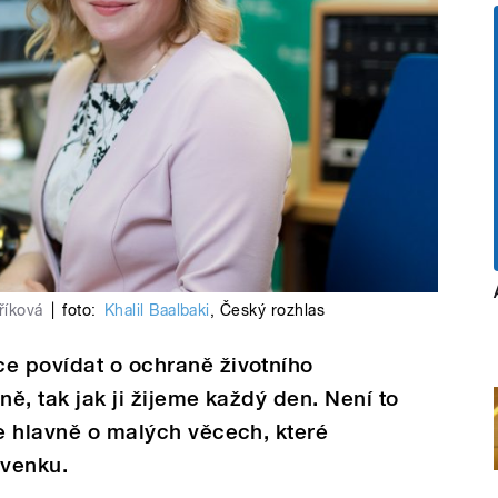
říková
|
foto:
Khalil Baalbaki
,
Český rozhlas
ce povídat o ochraně životního
ně, tak jak ji žijeme každý den. Není to
le hlavně o malých věcech, které
 venku.