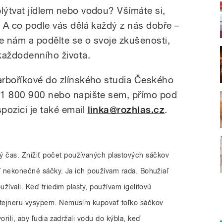
plýtvat jídlem nebo vodou? Všímáte si,
? A co podle vás dělá každý z nás dobře –
jte nám a podělte se o svoje zkušenosti,
každodenního života.
Barboříkové do zlínského studia Českého
731 800 900 nebo napište sem, přímo pod
ispozici je také email
linka@rozhlas.cz
.
 čas. Znížiť počet používaných plastových sáčkov
ať nekonečné sáčky. Ja ich používam rada. Bohužiaľ
užívali. Keď triedim plasty, používam igelitovú
tejneru vysypem. Nemusím kupovať toľko sáčkov
orili, aby ľudia zadržali vodu do kýbla, keď