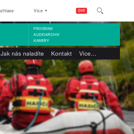
ozhlase
Více
ŽIVĚ
PROGRAM
AUDIOARCHIV
KAMERY
Jak nás naladíte
Kontakt
Více
…