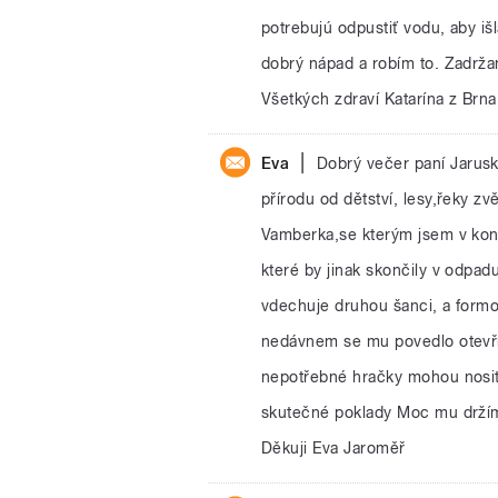
potrebujú odpustiť vodu, aby iš
dobrý nápad a robím to. Zadrž
Všetkých zdraví Katarína z Brna
|
Eva
Dobrý večer paní Jarusko
přírodu od dětství, lesy,řeky zv
Vamberka,se kterým jsem v kont
které by jinak skončily v odpadu
vdechuje druhou šanci, a formo
nedávnem se mu povedlo otevří
nepotřebné hračky mohou nosit 
skutečné poklady Moc mu držím 
Děkuji Eva Jaroměř