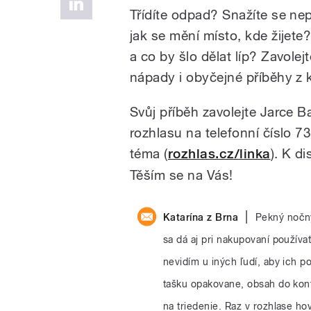
Třídíte odpad? Snažíte se ne
jak se mění místo, kde žijete
a co by šlo dělat líp? Zavole
nápady i obyčejné příběhy z 
Svůj příběh zavolejte Jarce 
rozhlasu na telefonní číslo 
téma (
rozhlas.cz/linka
). K d
Těším se na Vás!
|
Katarína z Brna
Pekný nočný
sa dá aj pri nakupovaní použív
nevidím u iných ľudí, aby ich po
tašku opakovane, obsah do kon
na triedenie. Raz v rozhlase hov