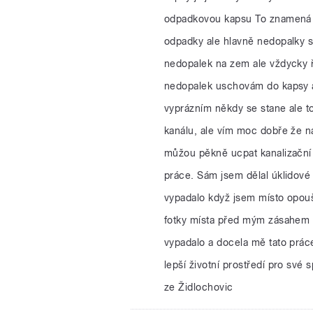
odpadkovou kapsu To znamená 
odpadky ale hlavně nedopalky s
nedopalek na zem ale vždycky ř
nedopalek uschovám do kapsy 
vyprázním někdy se stane ale 
kanálu, ale vím moc dobře že n
můžou pěkně ucpat kanalizační p
práce. Sám jsem dělal úklidové 
vypadalo když jsem místo opouště
fotky místa před mým zásahem a
vypadalo a docela mě tato práce
lepší životní prostředí pro sv
ze Židlochovic