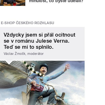
minulost, co byste udělali?
E-SHOP ČESKÉHO ROZHLASU
Vždycky jsem si přál ocitnout
se v románu Julese Verna.
Teď se mi to splnilo.
Václav Žmolík, moderátor