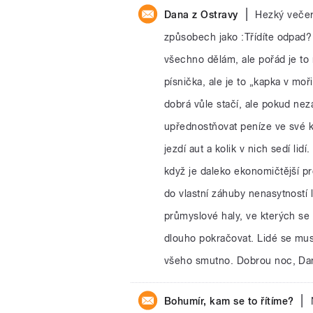
|
Dana z Ostravy
Hezký večer
způsobech jako :Třídíte odpad?
všechno dělám, ale pořád je to
písnička, ale je to „kapka v mo
dobrá vůle stačí, ale pokud nez
upřednostňovat peníze ve své ka
jezdí aut a kolik v nich sedí li
když je daleko ekonomičtější pr
do vlastní záhuby nenasytností 
průmyslové haly, ve kterých se 
dlouho pokračovat. Lidé se mus
všeho smutno. Dobrou noc, Da
|
Bohumír, kam se to řítíme?