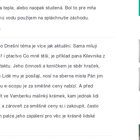
la tepla, alebo naopak studená. Bol to pre mňa
anú vodu použijem na spláchnutie záchodu.
.
 Dnešní téma je více jak aktuální. Sama miluji
ěř i ptactvo Co mně těší, je příklad pana Kilevnika z
aktu. Jeho činnosti a koníčkem je sběr hraček,
 Lidé mu je posílají, nosí na sberna místa Pán jim
u e-scopu je za směšné ceny nabízí. A před
t ve Vamberku malinký krámek, kam jednak lidi
a zároveň za směšné ceny si.i zakoupit, často
palce,jeho zapálení pro věc je krásně lidské