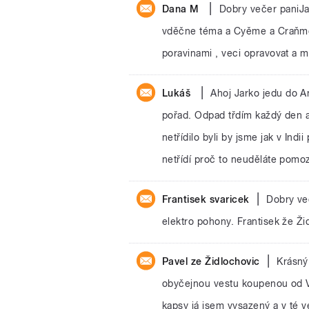
|
Dana M
Dobry večer paniJa
vděčne téma a Cyěme a Craňme Ž
poravinami , veci opravovat a m
|
Lukáš
Ahoj Jarko jedu do A
pořad. Odpad třdím každý den a
netřídilo byli by jsme jak v Indi
netřídí proč to neuděláte pomoz
|
Frantisek svaricek
Dobry ve
elektro pohony. Frantisek že Ži
|
Pavel ze Židlochovic
Krásný
obyčejnou vestu koupenou od Vi
kapsy já jsem vysazený a v té