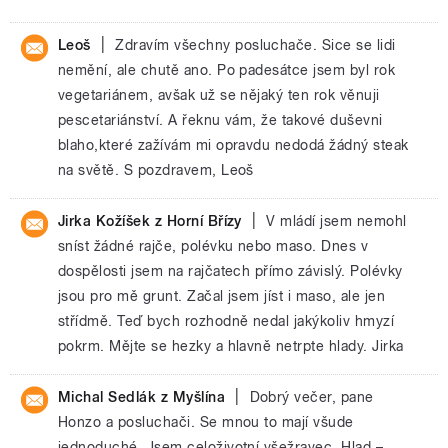
|
Leoš
Zdravím všechny posluchače. Sice se lidi
nemění, ale chutě ano. Po padesátce jsem byl rok
vegetariánem, avšak už se nějaký ten rok věnuji
pescetariánství. A řeknu vám, že takové duševni
blaho,které zažívám mi opravdu nedodá žádný steak
na světě. S pozdravem, Leoš
|
Jirka Kožíšek z Horní Břízy
V mládí jsem nemohl
sníst žádné rajče, polévku nebo maso. Dnes v
dospělosti jsem na rajčatech přímo závislý. Polévky
jsou pro mě grunt. Začal jsem jíst i maso, ale jen
střídmě. Teď bych rozhodně nedal jakýkoliv hmyzí
pokrm. Mějte se hezky a hlavně netrpte hlady. Jirka
|
Michal Sedlák z Myšlína
Dobrý večer, pane
Honzo a posluchači. Se mnou to mají všude
jednoduché. Jsem celoživotní všežravec. Hlad –