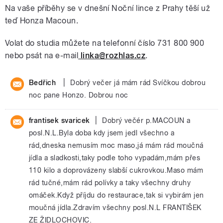
Na vaše příběhy se v dnešní Noční lince z Prahy těší už
teď Honza Macoun.
Volat do studia můžete na telefonní číslo 731 800 900
nebo psát na e-mail
linka@rozhlas.cz
.
|
Bedřich
Dobrý večer já mám rád Svíčkou dobrou
noc pane Honzo. Dobrou noc
|
frantisek svaricek
Dobrý večér p.MACOUN a
posl.N.L.Byla doba kdy jsem jedl všechno a
rád,dneska nemusím moc maso,já mám rád moučná
jídla a sladkosti,taky podle toho vypadám,mám přes
110 kilo a doprovázeny slabší cukrovkou.Maso mám
rád tučné,mám rád polívky a taky všechny druhy
omáček.Když příjdu do restaurace,tak si vybirám jen
moučná jídla.Zdravím všechny posl.N.L FRANTIŠEK
ZE ŽIDLOCHOVIC.