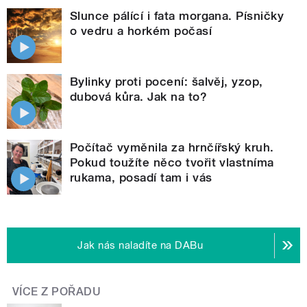
Slunce pálící i fata morgana. Písničky
o vedru a horkém počasí
Bylinky proti pocení: šalvěj, yzop,
dubová kůra. Jak na to?
Počítač vyměnila za hrnčířský kruh.
Pokud toužíte něco tvořit vlastníma
rukama, posadí tam i vás
Jak nás naladíte na DABu
VÍCE Z POŘADU