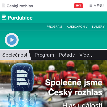
Přejít k hlavnímu obsahu
MENU
ŽIVĚ
PROGRAM
AUDIOARCHIV
KAMERY
Společnost
Program
Pořady
Více
…