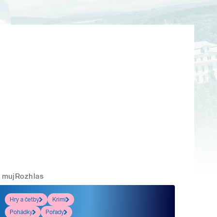
mujRozhlas
Hry a četby
Krimi
Pohádky
Pořady