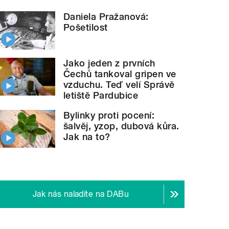
Daniela Pražanová:
Pošetilost
Jako jeden z prvních
Čechů tankoval gripen ve
vzduchu. Teď velí Správě
letiště Pardubice
Bylinky proti pocení:
šalvěj, yzop, dubová kůra.
Jak na to?
Jak nás naladíte na DABu