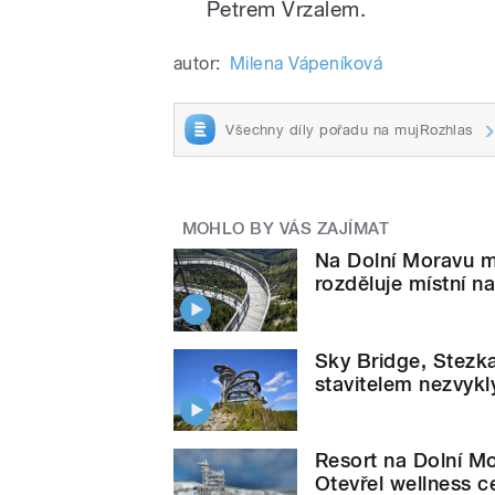
Petrem Vrzalem.
autor:
Milena Vápeníková
Všechny díly pořadu na mujRozhlas
MOHLO BY VÁS ZAJÍMAT
Na Dolní Moravu míř
rozděluje místní n
Sky Bridge, Stezka
stavitelem nezvykl
Resort na Dolní Mo
Otevřel wellness c