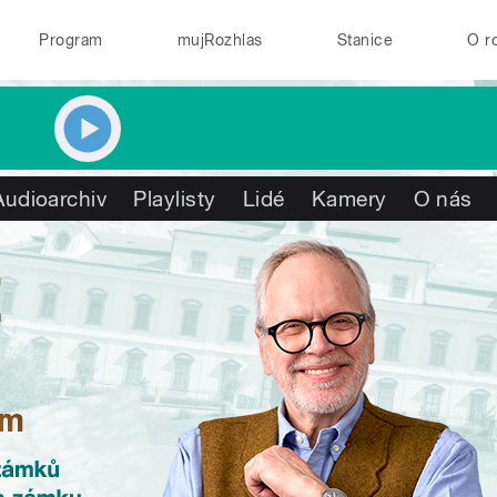
Program
mujRozhlas
Stanice
O r
Audioarchiv
Playlisty
Lidé
Kamery
O nás