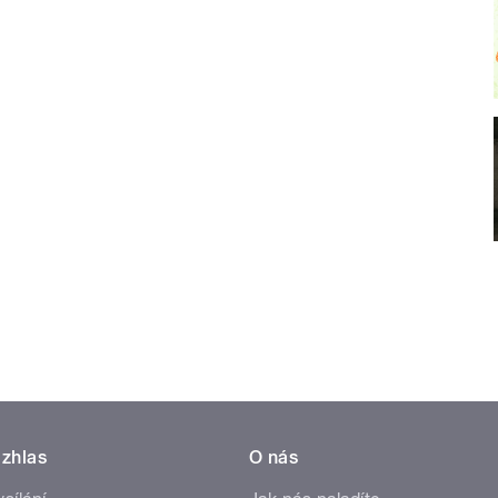
zhlas
O nás