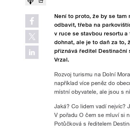
Není to proto, že by se tam n
odbavit, třeba na parkoviští
v ruce se stavbou resortu a 
dohnat, ale je to daň za to,
přiznává ředitel Destinační
Vrzal.
Rozvoj turismu na Dolní Mora
například více peněz do obecn
místní obyvatele, ale jsou s n
Jaká? Co lidem vadí nejvíc? 
V pořadu O čem se mluví si n
Potůčková s ředitelem Destin