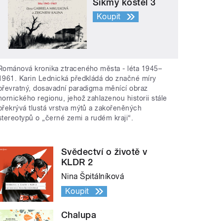
Šikmý kostel 3
Koupit
Románová kronika ztraceného města - léta 1945–
1961. Karin Lednická předkládá do značné míry
převratný, dosavadní paradigma měnící obraz
hornického regionu, jehož zahlazenou historii stále
překrývá tlustá vrstva mýtů a zakořeněných
stereotypů o „černé zemi a rudém kraji“.
Svědectví o životě v
KLDR 2
Nina Špitálníková
Koupit
Chalupa