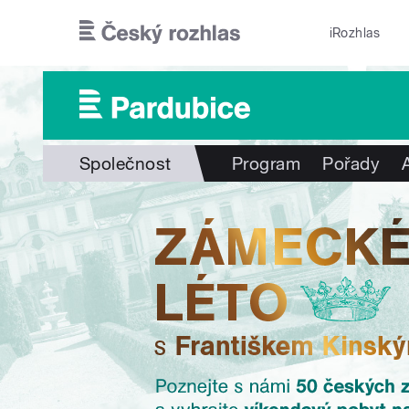
Přejít k hlavnímu obsahu
iRozhlas
Společnost
Program
Pořady