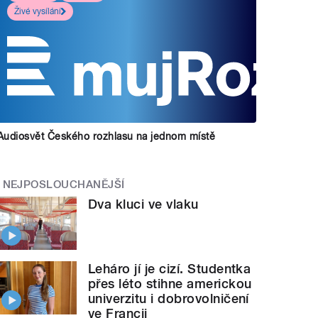
Živé vysílání
Audiosvět Českého rozhlasu na jednom místě
NEJPOSLOUCHANĚJŠÍ
Dva kluci ve vlaku
Leháro jí je cizí. Studentka
přes léto stihne americkou
univerzitu i dobrovolničení
ve Francii