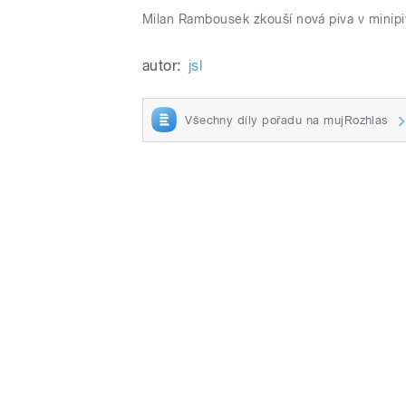
Milan Rambousek zkouší nová piva v minipi
autor:
jsl
Všechny díly pořadu na mujRozhlas