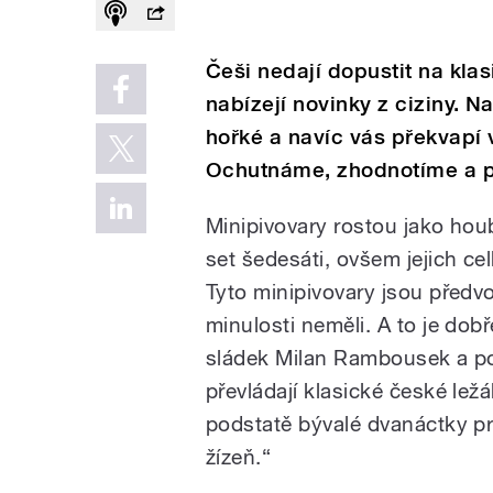
Češi nedají dopustit na klas
nabízejí novinky z ciziny. 
hořké a navíc vás překvapí
Ochutnáme, zhodnotíme a př
Minipivovary rostou jako houb
set šedesáti, ovšem jejich ce
Tyto minipivovary jsou předvo
minulosti neměli. A to je dob
sládek Milan Rambousek a pok
převládají klasické české lež
podstatě bývalé dvanáctky pr
žízeň.“