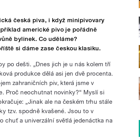
ická česká piva, i když minipivovary
Například americké pivo je pořádně
 vůně bylinek. Co uděláme?
íště si dáme zase českou klasiku.
y po dešti. „Dnes jich je u nás kolem tří
lková produkce dělá asi jen dvě procenta.
jem zahraničních piv, která jsme v
ře. Proč neochutnat novinky?“ Myslí si
račuje: „Jinak ale na českém trhu stále
áky tzv. spodně kvašené. Jsou to v
o chuť a univerzální světlá jedenáctka na