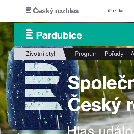
Přejít k hlavnímu obsahu
iRozhlas
Životní styl
Program
Pořady
A