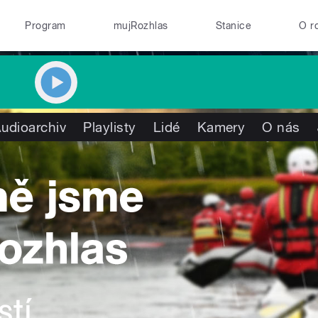
Program
mujRozhlas
Stanice
O r
udioarchiv
Playlisty
Lidé
Kamery
O nás