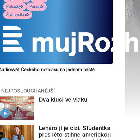
Pohádky
Pořady
Živé vysílání
Audiosvět Českého rozhlasu na jednom místě
NEJPOSLOUCHANĚJŠÍ
Dva kluci ve vlaku
Leháro jí je cizí. Studentka
přes léto stihne americkou