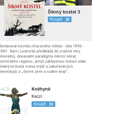
Šikmý kostel 3
Koupit
Románová kronika ztraceného města - léta 1945–
1961. Karin Lednická předkládá do značné míry
převratný, dosavadní paradigma měnící obraz
hornického regionu, jehož zahlazenou historii stále
překrývá tlustá vrstva mýtů a zakořeněných
stereotypů o „černé zemi a rudém kraji“.
Kněhyně
Kaczi
Koupit