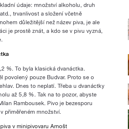
základní údaje: množství alkoholu, druh
atd., trvanlivost a složení včetně
nohem důležitější než název piva, je ale
áci je prostě znát, a kdo se v pivu vyzná,
e.
ctka
,2 %. To byla klasická dvanáctka.
l povolený pouze Budvar. Proto se o
lehlav. Dnes to neplatí. Třeba u dvanáctky
holu až 5,8 %. Tak na to pozor, abyste
 Milan Rambousek. Pivo je bezesporu
 v přiměřeném množství.