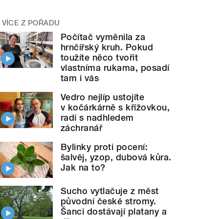
VÍCE Z POŘADU
Počítač vyměnila za
hrnčířský kruh. Pokud
toužíte něco tvořit
vlastníma rukama, posadí
tam i vás
Vedro nejlíp ustojíte
v kočárkárně s křížovkou,
radí s nadhledem
záchranář
Bylinky proti pocení:
šalvěj, yzop, dubová kůra.
Jak na to?
Sucho vytlačuje z měst
původní české stromy.
Šanci dostávají platany a