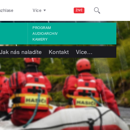
ozhlase
Více
ŽIVĚ
PROGRAM
AUDIOARCHIV
KAMERY
Jak nás naladíte
Kontakt
Více
…