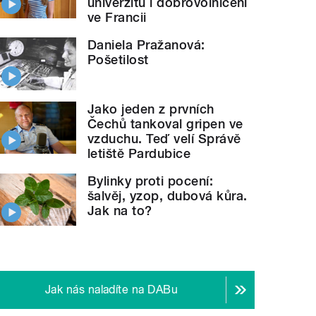
univerzitu i dobrovolničení
ve Francii
Daniela Pražanová:
Pošetilost
Jako jeden z prvních
Čechů tankoval gripen ve
vzduchu. Teď velí Správě
letiště Pardubice
Bylinky proti pocení:
šalvěj, yzop, dubová kůra.
Jak na to?
Jak nás naladíte na DABu