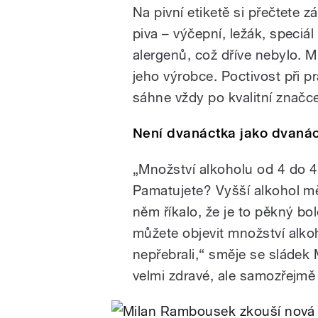
Na pivní etiketě si přečtete 
piva – výčepní, ležák, speciál 
alergenů, což dříve nebylo. M
jeho výrobce. Poctivost při pr
sáhne vždy po kvalitní značc
Není dvanáctka jako dvaná
„Množství alkoholu od 4 do 4
Pamatujete? Vyšší alkohol mě
něm říkalo, že je to pěkný bo
můžete objevit množství alko
nepřebrali,“ směje se sládek
velmi zdravé, ale samozřejmě