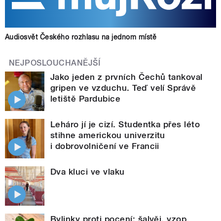
Audiosvět Českého rozhlasu na jednom místě
NEJPOSLOUCHANĚJŠÍ
Jako jeden z prvních Čechů tankoval
gripen ve vzduchu. Teď velí Správě
letiště Pardubice
Leháro jí je cizí. Studentka přes léto
stihne americkou univerzitu
i dobrovolničení ve Francii
Dva kluci ve vlaku
Bylinky proti pocení: šalvěj, yzop,