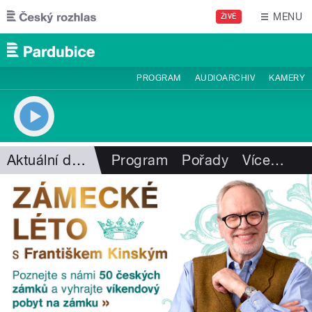
Přejít k hlavnímu obsahu
MENU
ŽIVĚ
PROGRAM
AUDIOARCHIV
KAMERY
Aktuální dění
Program
Pořady
Více
…