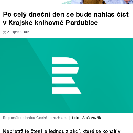
Po celý dnešní den se bude nahlas číst
v Krajské knihovně Pardubice
3. říjen 2005
Regionální stanice Českého rozhlasu
|
foto:
Aleš Vavřík
Nepřetržité čtení je jednou z akcí, které se konají v