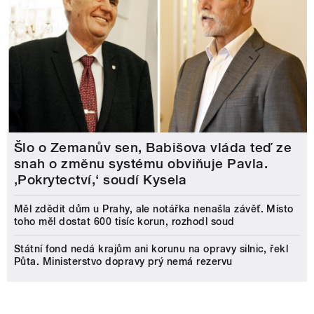
Šlo o Zemanův sen, Babišova vláda teď ze
snah o změnu systému obviňuje Pavla.
‚Pokrytectví,‘ soudí Kysela
Měl zdědit dům u Prahy, ale notářka nenašla závěť. Místo
toho měl dostat 600 tisíc korun, rozhodl soud
Státní fond nedá krajům ani korunu na opravy silnic, řekl
Půta. Ministerstvo dopravy prý nemá rezervu