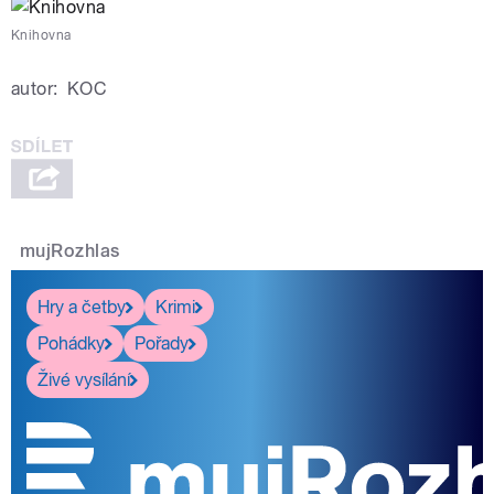
Knihovna
autor:
KOC
mujRozhlas
Hry a četby
Krimi
Pohádky
Pořady
Živé vysílání