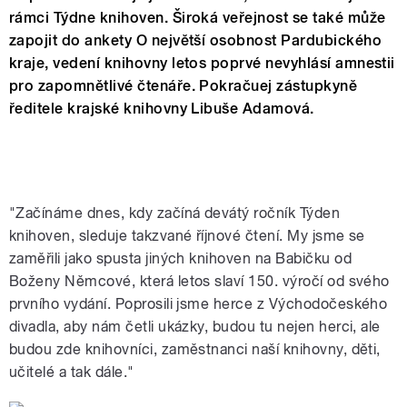
rámci Týdne knihoven. Široká veřejnost se také může
zapojit do ankety O největší osobnost Pardubického
kraje, vedení knihovny letos poprvé nevyhlásí amnestii
pro zapomnětlivé čtenáře. Pokračuej zástupkyně
ředitele krajské knihovny Libuše Adamová.
"Začínáme dnes, kdy začíná devátý ročník Týden
knihoven, sleduje takzvané říjnové čtení. My jsme se
zaměřili jako spusta jiných knihoven na Babičku od
Boženy Němcové, která letos slaví 150. výročí od svého
prvního vydání. Poprosili jsme herce z Východočeského
divadla, aby nám četli ukázky, budou tu nejen herci, ale
budou zde knihovníci, zaměstnanci naší knihovny, děti,
učitelé a tak dále."