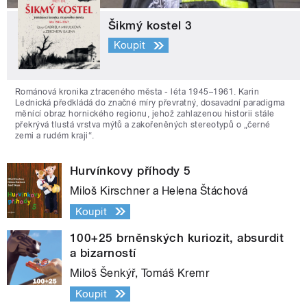
Šikmý kostel 3
Koupit
Románová kronika ztraceného města - léta 1945–1961. Karin
Lednická předkládá do značné míry převratný, dosavadní paradigma
měnící obraz hornického regionu, jehož zahlazenou historii stále
překrývá tlustá vrstva mýtů a zakořeněných stereotypů o „černé
zemi a rudém kraji“.
Hurvínkovy příhody 5
Miloš Kirschner a Helena Štáchová
Koupit
100+25 brněnských kuriozit, absurdit
a bizarností
Miloš Šenkýř, Tomáš Kremr
Koupit