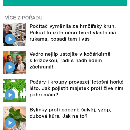
VÍCE Z POŘADU
Počítač vyměnila za hrnčířský kruh.
Pokud toužíte něco tvořit vlastníma
rukama, posadí tam i vás
Vedro nejlíp ustojíte v kočárkárně
s křížovkou, radí s nadhledem
záchranář
Požáry i kroupy provázejí letošní horké
léto. Jak pojistit majetek proti živelním
pohromám?
Bylinky proti pocení: šalvěj, yzop,
dubová kůra. Jak na to?