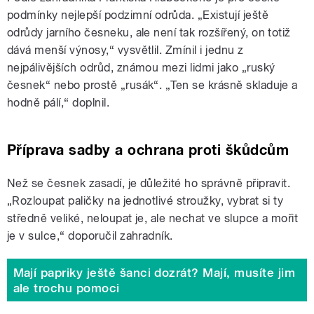
podmínky nejlepší podzimní odrůda. „Existují ještě
odrůdy jarního česneku, ale není tak rozšířený, on totiž
dává menší výnosy,“ vysvětlil. Zmínil i jednu z
nejpálivějších odrůd, známou mezi lidmi jako
„
ruský
česnek“ nebo prostě „rusák“. „Ten se krásně skladuje a
hodně pálí,“ doplnil.
Příprava sadby a ochrana proti škůdcům
Než se česnek zasadí, je důležité ho správně připravit.
„Rozloupat paličky na jednotlivé stroužky, vybrat si ty
středně veliké, neloupat je, ale nechat ve slupce a mořit
je v sulce,“ doporučil zahradník.
Mají papriky ještě šanci dozrát? Mají, musíte jim
ale trochu pomoci