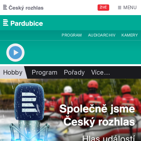
Přejít k hlavnímu obsahu
MENU
ŽIVĚ
PROGRAM
AUDIOARCHIV
KAMERY
Hobby
Program
Pořady
Více
…