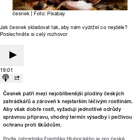
česnek | Foto: Pixabay
Jak česnek skladovat tak, aby nám vydržel co nejdéle?
Poslechněte si celý rozhovor
19:01
Česnek patří mezi nejoblíbenější plodiny českých
zahrádkářů a zároveň k nejstarším léčivým rostlinám.
Aby však dobře rostl, vyžadují jednotlivé odrůdy
správnou přípravu, vhodný termín výsadby i pečlivou
ochranu proti škůdcům.
Podle zahradníka Františka Hlubockého je pro české