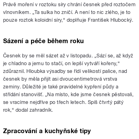
Právě moření v roztoku síry chrání česnek před roztočem
vlnovníkem. „Ta sulka ho zničí. A není to nic zlého, je to
pouze roztok koloidní síry,“ doplňuje František Hlubocký.
Sázení a péče během roku
Česnek by se měl sázet až v listopadu. „Sází se, až když
je chladno a jemu to stačí, on lepší vytváří kořeny,“
zdůraznil. Hloubka výsadby se řídí velikostí palice, nad
česnek by měla přijít asi dvoucentimetrová vrstva
zeminy. Důležité je také pravidelné kypření půdy a
střídání stanovišť. „Na místo, kde jsme česnek pěstovali,
se vracíme nejdříve po třech letech. Spíš čtvrtý pátý
rok,“ dodal zahradník.
Zpracování a kuchyňské tipy