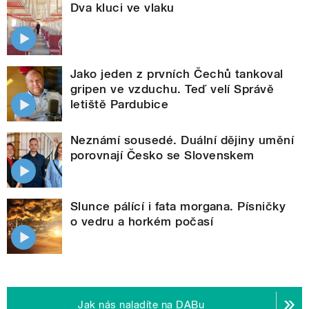
Dva kluci ve vlaku
Jako jeden z prvních Čechů tankoval
gripen ve vzduchu. Teď velí Správě
letiště Pardubice
Neznámí sousedé. Duální dějiny umění
porovnají Česko se Slovenskem
Slunce pálící i fata morgana. Písničky
o vedru a horkém počasí
Jak nás naladíte na DABu