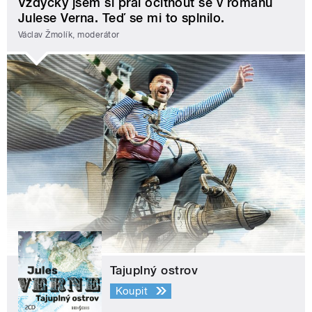
Vždycky jsem si přál ocitnout se v románu
Julese Verna. Teď se mi to splnilo.
Václav Žmolík, moderátor
Tajuplný ostrov
Koupit