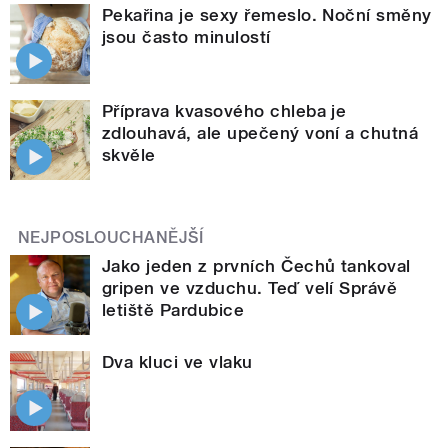
Pekařina je sexy řemeslo. Noční směny
jsou často minulostí
Příprava kvasového chleba je
zdlouhavá, ale upečený voní a chutná
skvěle
NEJPOSLOUCHANĚJŠÍ
Jako jeden z prvních Čechů tankoval
gripen ve vzduchu. Teď velí Správě
letiště Pardubice
Dva kluci ve vlaku