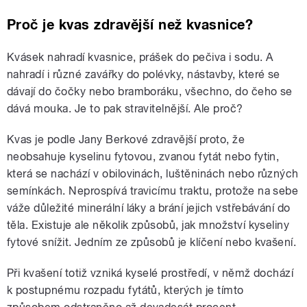
Proč je kvas zdravější než kvasnice?
Kvásek nahradí kvasnice, prášek do pečiva i sodu. A
nahradí i různé zavářky do polévky, nástavby, které se
dávají do čočky nebo bramboráku, všechno, do čeho se
dává mouka. Je to pak stravitelnější. Ale proč?
Kvas je podle Jany Berkové zdravější proto, že
neobsahuje kyselinu fytovou, zvanou fytát nebo fytin,
která se nachází v obilovinách, luštěninách nebo různých
semínkách. Neprospívá travicímu traktu, protože na sebe
váže důležité minerální láky a brání jejich vstřebávání do
těla. Existuje ale několik způsobů, jak množství kyseliny
fytové snížit. Jedním ze způsobů je klíčení nebo kvašení.
Při kvašení totiž vzniká kyselé prostředí, v němž dochází
k postupnému rozpadu fytátů, kterých je tímto