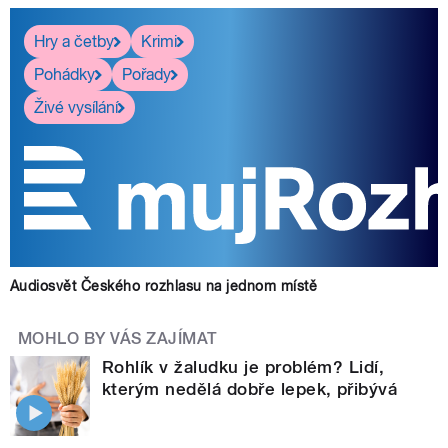
Hry a četby
Krimi
Pohádky
Pořady
Živé vysílání
Audiosvět Českého rozhlasu na jednom místě
MOHLO BY VÁS ZAJÍMAT
Rohlík v žaludku je problém? Lidí,
kterým nedělá dobře lepek, přibývá