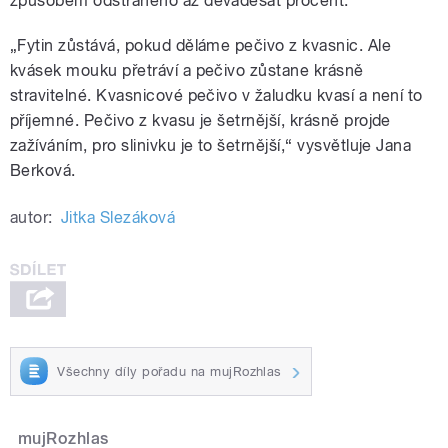
způsobem odstraněno až devadesát procent.
„Fytin zůstává, pokud děláme pečivo z kvasnic. Ale
kvásek mouku přetráví a pečivo zůstane krásně
stravitelné. Kvasnicové pečivo v žaludku kvasí a není to
příjemné. Pečivo z kvasu je šetrnější, krásně projde
zažíváním, pro slinivku je to šetrnější,“ vysvětluje Jana
Berková.
autor:
Jitka Slezáková
Všechny díly pořadu na mujRozhlas
mujRozhlas