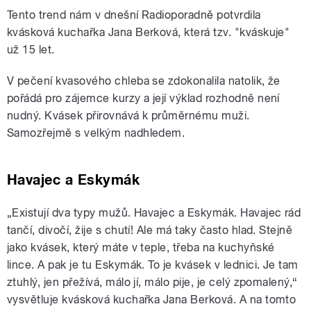
Tento trend nám v dnešní Radioporadně potvrdila
kvásková kuchařka Jana Berková, která tzv. "kváskuje"
už 15 let.
V pečení kvasového chleba se zdokonalila natolik, že
pořádá pro zájemce kurzy a její výklad rozhodně není
nudný. Kvásek přirovnává k průměrnému muži.
Samozřejmě s velkým nadhledem.
Havajec a Eskymák
„Existují dva typy mužů. Havajec a Eskymák. Havajec rád
tančí, divočí, žije s chutí! Ale má taky často hlad. Stejně
jako kvásek, který máte v teple, třeba na kuchyňské
lince. A pak je tu Eskymák. To je kvásek v lednici. Je tam
ztuhlý, jen přežívá, málo jí, málo pije, je celý zpomalený,“
vysvětluje kvásková kuchařka Jana Berková. A na tomto