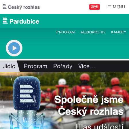
Přejít k hlavnímu obsahu
MENU
ŽIVĚ
PROGRAM
AUDIOARCHIV
KAMERY
Jídlo
Program
Pořady
Více
…