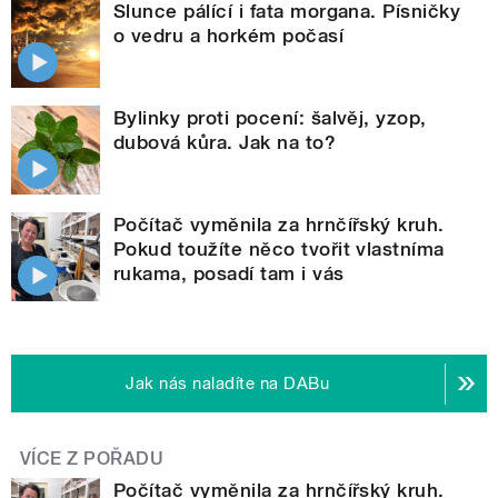
Slunce pálící i fata morgana. Písničky
o vedru a horkém počasí
Bylinky proti pocení: šalvěj, yzop,
dubová kůra. Jak na to?
Počítač vyměnila za hrnčířský kruh.
Pokud toužíte něco tvořit vlastníma
rukama, posadí tam i vás
Jak nás naladíte na DABu
VÍCE Z POŘADU
Počítač vyměnila za hrnčířský kruh.