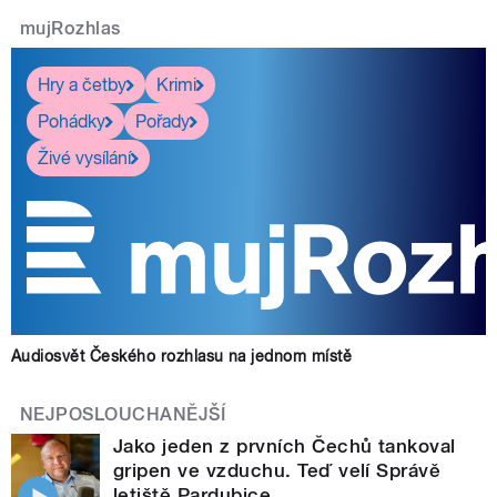
mujRozhlas
Hry a četby
Krimi
Pohádky
Pořady
Živé vysílání
Audiosvět Českého rozhlasu na jednom místě
NEJPOSLOUCHANĚJŠÍ
Jako jeden z prvních Čechů tankoval
gripen ve vzduchu. Teď velí Správě
letiště Pardubice