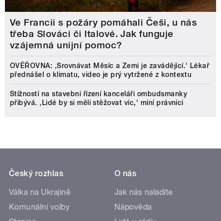
Ve Francii s požáry pomáhali Češi, u nás
třeba Slováci či Italové. Jak funguje
vzájemná unijní pomoc?
OVĚŘOVNA: ‚Srovnávat Měsíc a Zemi je zavádějící.‘ Lékař
přednášel o klimatu, video je prý vytržené z kontextu
Stížností na stavební řízení kanceláři ombudsmanky
přibývá. ‚Lidé by si měli stěžovat víc,‘ míní právníci
Český rozhlas
O nás
Válka na Ukrajině
Jak nás naladíte
Komunální volby
Nápověda