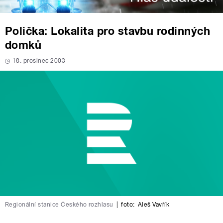
Polička: Lokalita pro stavbu rodinných
domků
18. prosinec 2003
Regionální stanice Českého rozhlasu
|
foto:
Aleš Vavřík