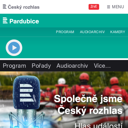
Přejít k hlavnímu obsahu
MENU
ŽIVĚ
PROGRAM
AUDIOARCHIV
KAMERY
Program
Pořady
Audioarchiv
Více
…