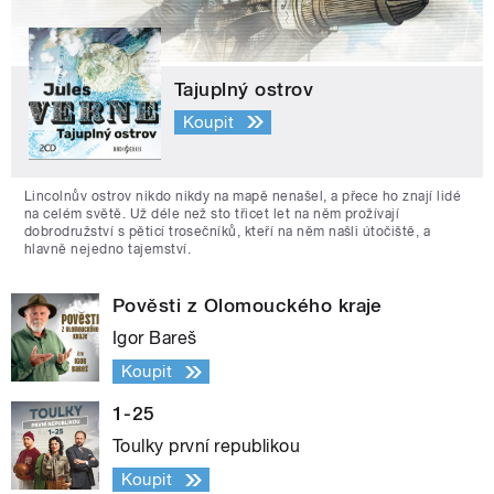
Tajuplný ostrov
Koupit
Lincolnův ostrov nikdo nikdy na mapě nenašel, a přece ho znají lidé
na celém světě. Už déle než sto třicet let na něm prožívají
dobrodružství s pěticí trosečníků, kteří na něm našli útočiště, a
hlavně nejedno tajemství.
Pověsti z Olomouckého kraje
Igor Bareš
Koupit
1-25
Toulky první republikou
Koupit