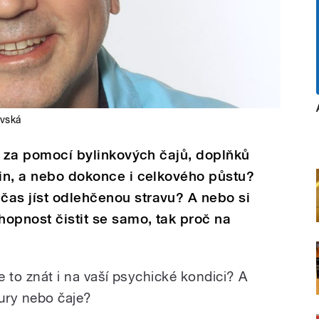
avská
la za pomocí bylinkových čajů, doplňků
lin, a nebo dokonce i celkového půstu?
čas jíst odlehčenou stravu? A nebo si
hopnost čistit se samo, tak proč na
e to znát i na vaší psychické kondici? A
tury nebo čaje?