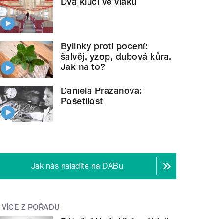
Dva kluci ve vlaku
Bylinky proti pocení:
šalvěj, yzop, dubová kůra.
Jak na to?
Daniela Pražanová:
Pošetilost
Jak nás naladíte na DABu
VÍCE Z POŘADU