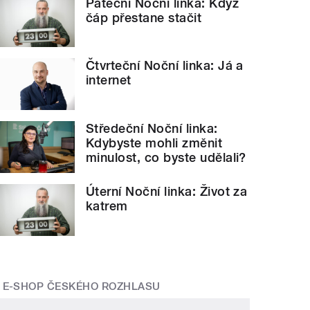
Páteční Noční linka: Když
čáp přestane stačit
Čtvrteční Noční linka: Já a
internet
Středeční Noční linka:
Kdybyste mohli změnit
minulost, co byste udělali?
Úterní Noční linka: Život za
katrem
E-SHOP ČESKÉHO ROZHLASU