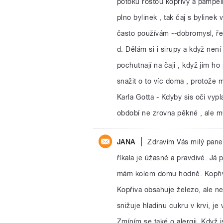
potoku rostou kopřivy a pampe
plno bylinek , tak čaj s bylinek
často používám --dobromysl, řep
d. Dělám si i sirupy a když není
pochutnají na čaji , když jim h
snažit o to víc doma , protože 
Karla Gotta - Kdyby sis oči vyp
období ne zrovna pěkné , ale m
|
JANA
Zdravím Vás milý pane 
říkala je úžasné a pravdivé. Já p
mám kolem domu hodně. Kopřivy 
Kopřiva obsahuje železo, ale nes
snižuje hladinu cukru v krvi, je
Zmíním se také o alergii. Když 