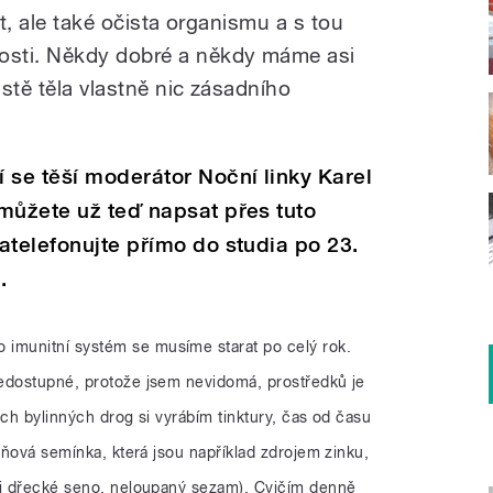
st, ale také očista organismu a s tou
osti. Někdy dobré a někdy máme asi
istě těla vlastně nic zásadního
 se těší moderátor Noční linky Karel
můžete už teď napsat přes tuto
atelefonujte přímo do studia po 23.
.
 imunitní systém se musíme starat po celý rok.
edostupné, protože jsem nevidomá, prostředků je
ých bylinných drog si vyrábím tinktury, čas od času
dýňová semínka, která jsou například zdrojem zinku,
ci dřecké seno, neloupaný sezam). Cvičím denně