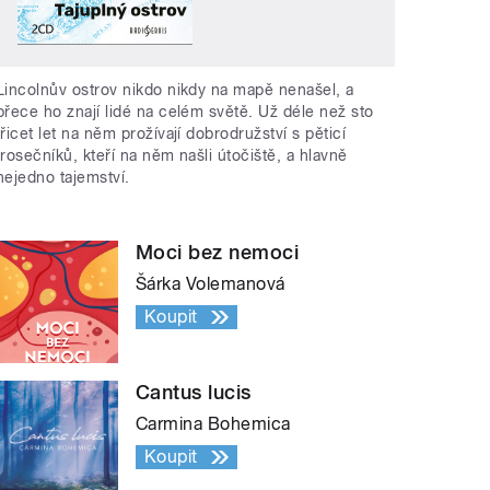
Lincolnův ostrov nikdo nikdy na mapě nenašel, a
přece ho znají lidé na celém světě. Už déle než sto
třicet let na něm prožívají dobrodružství s pěticí
trosečníků, kteří na něm našli útočiště, a hlavně
nejedno tajemství.
Moci bez nemoci
Šárka Volemanová
Koupit
Cantus lucis
Carmina Bohemica
Koupit