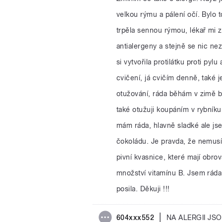
velkou rýmu a pálení očí. Bylo 
trpěla sennou rýmou, lékař mi za
antialergeny a stejně se nic ne
si vytvořila protilátku proti p
cvičení, já cvičím denně, také 
otužování, ráda běhám v zimě b
také otužuji koupáním v rybníku
mám ráda, hlavně sladké ale jse
čokoládu. Je pravda, že nemus
pivní kvasnice, které mají obrov
množství vitamínu B. Jsem ráda
posila. Děkuji !!!
|
604xxx552
NA ALERGII J