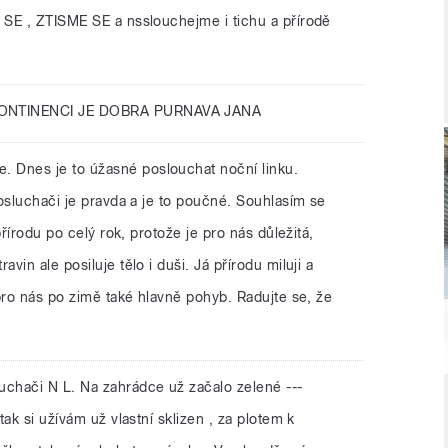
SE , ZTISME SE a nsslouchejme i tichu a přírodě
KONTINENCI JE DOBRA PURNAVA JANA
. Dnes je to úžasné poslouchat noční linku.
osluchači je pravda a je to poučné. Souhlasím se
přírodu po celý rok, protože je pro nás důležitá,
in ale posiluje tělo i duši. Já přírodu miluji a
pro nás po zimě také hlavně pohyb. Radujte se, že
luchači N L. Na zahrádce už začalo zelené ---
ak si užívám už vlastní sklizen , za plotem k