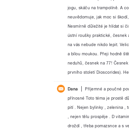
jogu, skáču na trampolíně. A co
neuvědomuje, jak moc si škodí,
Nesmírně důležité je hlídat si
ústní roušky praktické, česnek a
na vás nebude nikdo lepit. Veli
a bílou moukou. Přeji hodně štěs
neduhů, česnek na 77! Česnek či
prvního století Dioscorides). He
|
Dana
Příjemné a poučné pov
přínosné Toto téma je prostě důle
pití . Nejen bylinky , zelenina , t
, nejen tělu prospěje . D vitamin
droždí , třeba pomazsnce a s ve