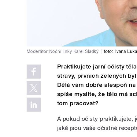
Moderátor Noční linky Karel Sladký
|
foto:
Ivana Luk
Praktikujete jarní očisty tě
stravy, prvních zelených by
Dělá vám dobře alespoň na 
spíše myslíte, že tělo má sc
tom pracovat?
A pokud očisty praktikujete, j
jaké jsou vaše očistné recep