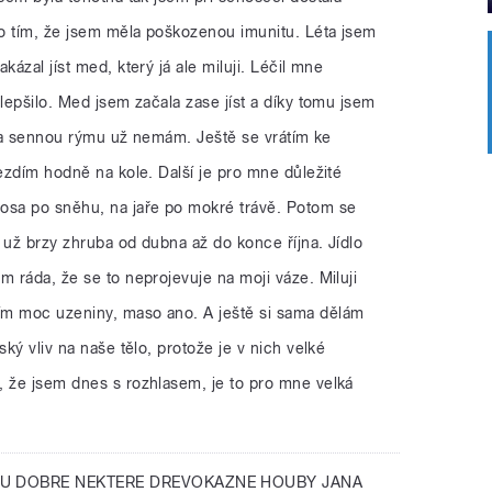
to tím, že jsem měla poškozenou imunitu. Léta jsem
kázal jíst med, který já ale miluji. Léčil mne
zlepšilo. Med jsem začala zase jíst a díky tomu jsem
ylu a sennou rýmu už nemám. Ještě se vrátím ke
jezdím hodně na kole. Další je pro mne důležité
osa po sněhu, na jaře po mokré trávě. Potom se
 už brzy zhruba od dubna až do konce října. Jídlo
m ráda, že se to neprojevuje na moji váze. Miluji
ím moc uzeniny, maso ano. A ještě si sama dělám
ský vliv na naše tělo, protože je v nich velké
, že jsem dnes s rozhlasem, je to pro mne velká
SOU DOBRE NEKTERE DREVOKAZNE HOUBY JANA