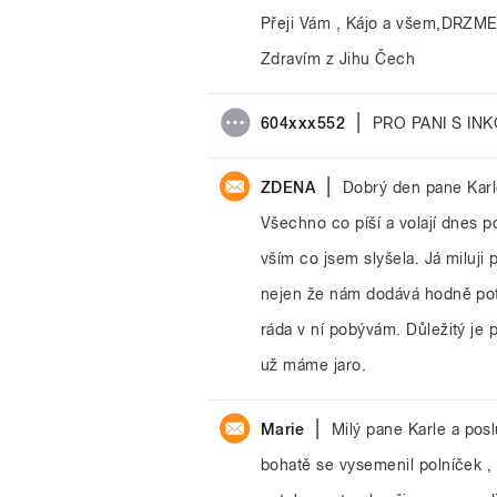
Přeji Vám , Kájo a všem,DRZME 
Zdravím z Jihu Čech
|
604xxx552
PRO PANI S IN
|
ZDENA
Dobrý den pane Karle
Všechno co píší a volají dnes p
vším co jsem slyšela. Já miluji 
nejen že nám dodává hodně potrav
ráda v ní pobývám. Důležitý je 
už máme jaro.
|
Marie
Milý pane Karle a pos
bohatě se vysemenil polníček , t