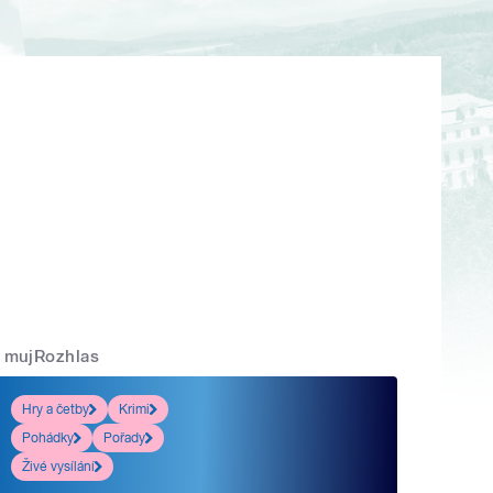
mujRozhlas
Hry a četby
Krimi
Pohádky
Pořady
Živé vysílání