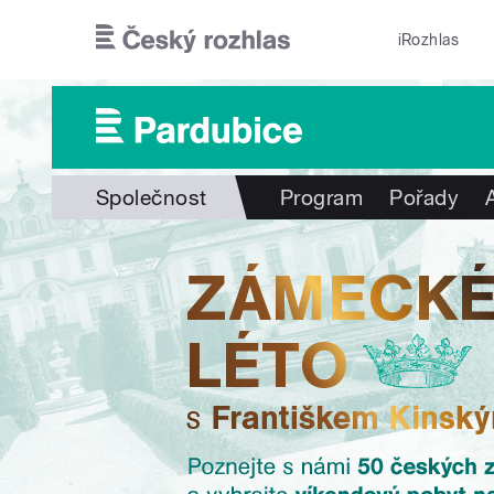
Přejít k hlavnímu obsahu
iRozhlas
Společnost
Program
Pořady