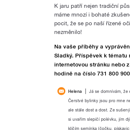
K jaru patří nejen tradiční pů
máme mnozí i bohaté zkušen
pocit, že se po naší řízené oč
nezměnilo!
Na vaše příběhy a vyprávění
Sladký. Příspěvek k tématu 
internetovou stránku nebo z
hodině na číslo 731 800 900
|
Helena
Já se domnívám, že o
Čerstvé bylinky jsou pro mne n
ale stále dost a dost. Ze sušen
si uvařím slepičí polévku, jím 
klíčím semínka (čočku, pískavi