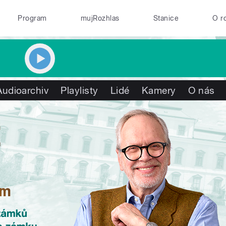
Program
mujRozhlas
Stanice
O r
Audioarchiv
Playlisty
Lidé
Kamery
O nás