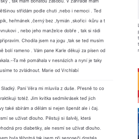
lišky , tak mám bohatou zásobu. V zahradě mám
 většinou střídám podle chuti ,nebo i nemoci . Ted
ík, heřmánek ,černý bez ,tymián ,skořici -kůru a t
 vnukovi , nebo jeho manželce dobře , tak si rádi
o připravím. Chodila jsem na jogu ,tak se ted musím
mě bolí rameno . Vám pane Karle děkuji za písen od
lakala.--Ta mě pomáhala v nesnázích a nyní je taky
usíme to zvládnout. Marie od Vrchlabí
Sladký. Paní Věra mi mluvila z duše. Přesně to co
raktikuji totéž. Jím kvítka sedmikrásek teď jich
také sbírám a dělám si nejen špenát ale i čaj.
mí se užívat dlouho. Pěstuji si šalvěj, která
 vhodná pro diabetiky, ale nesmí se užívat dlouho.
jsem byla těhotná tak jsem při senoseči dostala