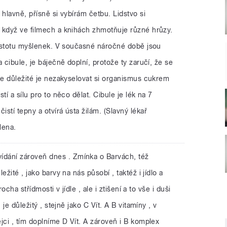
 hlavně, přísně si vybírám četbu. Lidstvo si
 když ve filmech a knihách zhmotňuje různé hrůzy.
 čistotu myšlenek. V současné náročné době jsou
 cibule, je báječně doplní, protože ty zaručí, že se
ce důležité je nezakyselovat si organismus cukrem
tí a sílu pro to něco dělat. Cibule je lék na 7
stí tepny a otvírá ústa žilám. (Slavný lékař
lena.
ídání zároveň dnes . Zmínka o Barvách, též
žité , jako barvy na nás působí , taktéž i jídlo a
rocha střídmosti v jídle , ale i ztišení a to vše i duši
 je důležitý , stejně jako C Vít. A B vitamíny , v
jci , tím doplníme D Vít. A zároveň i B komplex