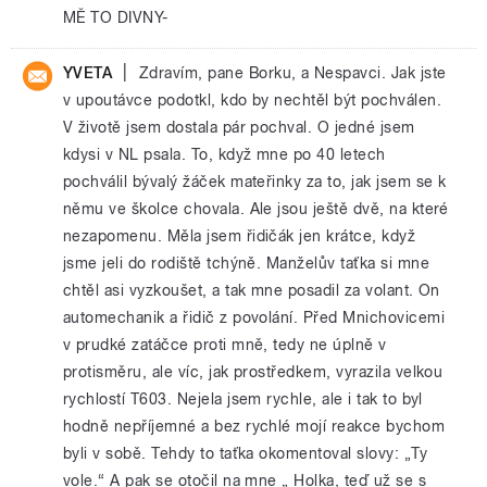
MĚ TO DIVNY-
|
YVETA
Zdravím, pane Borku, a Nespavci. Jak jste
v upoutávce podotkl, kdo by nechtěl být pochválen.
V životě jsem dostala pár pochval. O jedné jsem
kdysi v NL psala. To, když mne po 40 letech
pochválil bývalý žáček mateřinky za to, jak jsem se k
němu ve školce chovala. Ale jsou ještě dvě, na které
nezapomenu. Měla jsem řidičák jen krátce, když
jsme jeli do rodiště tchýně. Manželův taťka si mne
chtěl asi vyzkoušet, a tak mne posadil za volant. On
automechanik a řidič z povolání. Před Mnichovicemi
v prudké zatáčce proti mně, tedy ne úplně v
protisměru, ale víc, jak prostředkem, vyrazila velkou
rychlostí T603. Nejela jsem rychle, ale i tak to byl
hodně nepříjemné a bez rychlé mojí reakce bychom
byli v sobě. Tehdy to taťka okomentoval slovy: „Ty
vole.“ A pak se otočil na mne „ Holka, teď už se s