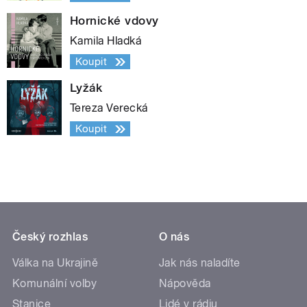
Hornické vdovy
Kamila Hladká
Koupit
Lyžák
Tereza Verecká
Koupit
Český rozhlas
O nás
Válka na Ukrajině
Jak nás naladíte
Komunální volby
Nápověda
Stanice
Lidé v rádiu