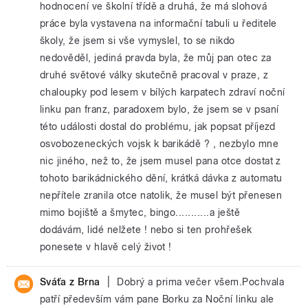
hodnocení ve školní třídě a druhá, že má slohová
práce byla vystavena na informační tabuli u ředitele
školy, že jsem si vše vymyslel, to se nikdo
nedověděl, jediná pravda byla, že můj pan otec za
druhé světové války skutečně pracoval v praze, z
chaloupky pod lesem v bílých karpatech zdraví noční
linku pan franz, paradoxem bylo, že jsem se v psaní
této události dostal do problému, jak popsat příjezd
osvobozeneckých vojsk k barikádě ? , nezbylo mne
nic jiného, než to, že jsem musel pana otce dostat z
tohoto barikádnického dění, krátká dávka z automatu
nepřítele zranila otce natolik, že musel být přenesen
mimo bojiště a šmytec, bingo...........a ještě
dodávám, lidé nelžete ! nebo si ten prohřešek
ponesete v hlavě celý život !
|
Sváťa z Brna
Dobrý a prima večer všem.Pochvala
patří především vám pane Borku za Noční linku ale