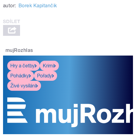
autor:
Borek Kapitančik
mujRozhlas
Hry a četby
Krimi
Pohádky
Pořady
Živé vysílání