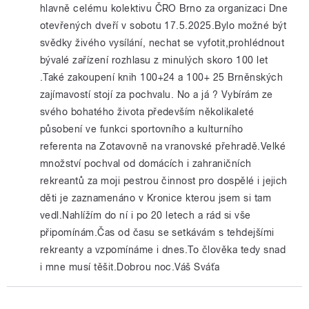
hlavně celému kolektivu ČRO Brno za organizaci Dne
otevřených dveří v sobotu 17.5.2025.Bylo možné být
svědky živého vysílání, nechat se vyfotit,prohlédnout
bývalé zařízení rozhlasu z minulých skoro 100 let
.Také zakoupení knih 100+24 a 100+ 25 Brněnských
zajímavostí stojí za pochvalu. No a já ? Vybírám ze
svého bohatého života především několikaleté
působení ve funkci sportovního a kulturního
referenta na Zotavovně na vranovské přehradě.Velké
množství pochval od domácích i zahraničních
rekreantů za moji pestrou činnost pro dospělé i jejich
děti je zaznamenáno v Kronice kterou jsem si tam
vedl.Nahlížím do ní i po 20 letech a rád si vše
připomínám.Čas od času se setkávám s tehdejšími
rekreanty a vzpomínáme i dnes.To člověka tedy snad
i mne musí těšit.Dobrou noc.Váš Sváťa