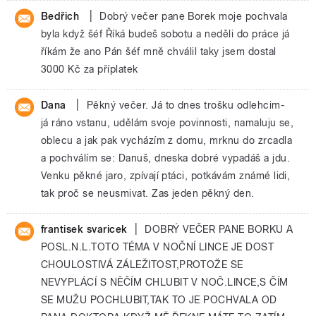
|
Bedřich
Dobrý večer pane Borek moje pochvala
byla když šéf Říká budeš sobotu a neděli do práce já
říkám že ano Pán šéf mně chválil taky jsem dostal
3000 Kč za příplatek
|
Dana
Pěkný večer. Já to dnes trošku odlehcim-
já ráno vstanu, udělám svoje povinnosti, namaluju se,
oblecu a jak pak vycházím z domu, mrknu do zrcadla
a pochválím se: Danuš, dneska dobré vypadáš a jdu.
Venku pěkné jaro, zpívají ptáci, potkávám známé lidi,
tak proč se neusmivat. Zas jeden pěkný den.
|
frantisek svaricek
DOBRÝ VEČER PANE BORKU A
POSL.N.L.TOTO TÉMA V NOČNÍ LINCE JE DOST
CHOULOSTIVÁ ZÁLEŽITOST,PROTOŽE SE
NEVYPLÁCÍ S NĚČÍM CHLUBIT V NOČ.LINCE,S ČÍM
SE MUŽU POCHLUBIT,TAK TO JE POCHVALA OD