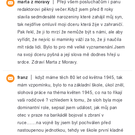
|
marta z moravy
Přeji všem posluchačům i panu
redaktorovi pěkný večer.Když jsem před 8 roky
slavila sedmdesáté narozeniny které zahájil můj syn,
tak nejdříve omluvil moji dceru která žije v zahraničí.
Pak řekl, že ji to mrzí že nemůže být s námi, ale aby
vyřídit, že nejvíc si maminky váží za to, že ji naučila
mít ráda lidi. Bylo to pro mě velké vyznamenání.Jsem
na svoji dceru pyšná a její slova mě dodnes hřejí u
srdce. Zdraví Marta z Moravy.
|
franz
když máme těch 80 let od května 1945, tak
mám vzpomínku, bylo to na základní škole, úkol zněl,
slohová práce na théma květen 1945, co na to říkají
vaši rodičové ? vzhledem k tomu, že sloh byla moje
dominantní role, sepsal jsem událost, jak můj pan
otec v praze na barikádě bojoval s zbraní v
ruce.......na vojně by jsem byl pochválen před
nastoupenou jednotkou, tehdy ve škole první kladné