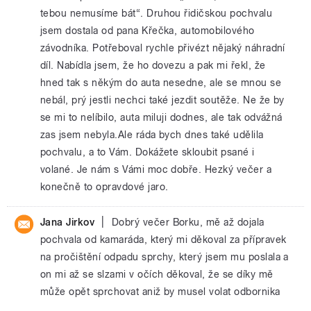
tebou nemusíme bát“. Druhou řidičskou pochvalu
jsem dostala od pana Křečka, automobilového
závodníka. Potřeboval rychle přivézt nějaký náhradní
díl. Nabídla jsem, že ho dovezu a pak mi řekl, že
hned tak s někým do auta nesedne, ale se mnou se
nebál, prý jestli nechci také jezdit soutěže. Ne že by
se mi to nelíbilo, auta miluji dodnes, ale tak odvážná
zas jsem nebyla.Ale ráda bych dnes také udělila
pochvalu, a to Vám. Dokážete skloubit psané i
volané. Je nám s Vámi moc dobře. Hezký večer a
konečně to opravdové jaro.
|
Jana Jirkov
Dobrý večer Borku, mě až dojala
pochvala od kamaráda, který mi děkoval za přípravek
na pročištění odpadu sprchy, který jsem mu poslala a
on mi až se slzami v očích děkoval, že se díky mě
může opět sprchovat aniž by musel volat odbornika