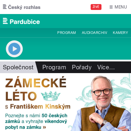
Přejít k hlavnímu obsahu
MENU
ŽIVĚ
PROGRAM
AUDIOARCHIV
KAMERY
Společnost
Program
Pořady
Více
…