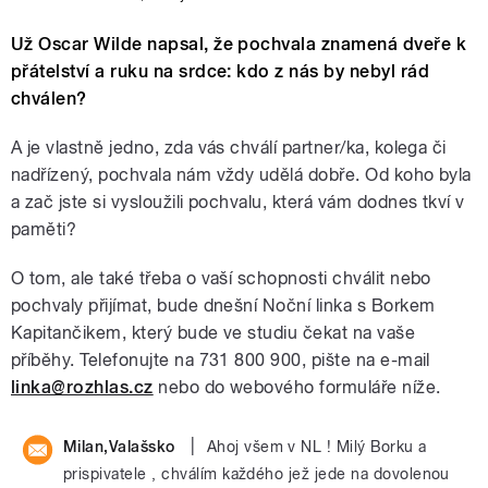
Už Oscar Wilde napsal, že pochvala znamená dveře k
přátelství a ruku na srdce: kdo z nás by nebyl rád
chválen?
A je vlastně jedno, zda vás chválí partner/ka, kolega či
nadřízený, pochvala nám vždy udělá dobře. Od koho byla
a zač jste si vysloužili pochvalu, která vám dodnes tkví v
paměti?
O tom, ale také třeba o vaší schopnosti chválit nebo
pochvaly přijímat, bude dnešní Noční linka s Borkem
Kapitančikem, který bude ve studiu čekat na vaše
příběhy. Telefonujte na 731 800 900, pište na e-mail
linka@rozhlas.cz
nebo do webového formuláře níže.
|
Milan,Valašsko
Ahoj všem v NL ! Milý Borku a
prispivatele , chválím každého jež jede na dovolenou