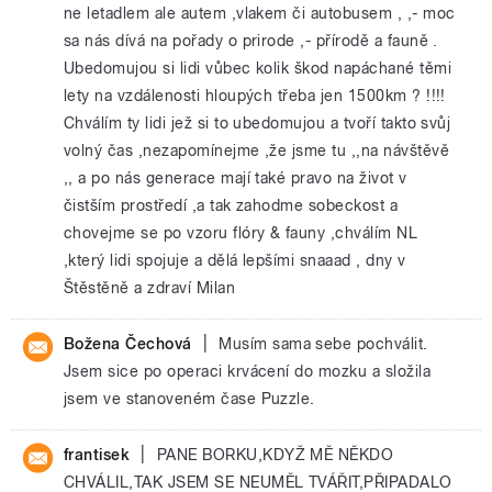
ne letadlem ale autem ,vlakem či autobusem , ,- moc
sa nás dívá na pořady o prirode ,- přírodě a fauně .
Ubedomujou si lidi vůbec kolik škod napáchané těmi
lety na vzdálenosti hloupých třeba jen 1500km ? !!!!
Chválím ty lidi jež si to ubedomujou a tvoří takto svůj
volný čas ,nezapomínejme ,že jsme tu ,,na návštěvě
,, a po nás generace mají také pravo na život v
čistším prostředí ,a tak zahodme sobeckost a
chovejme se po vzoru flóry & fauny ,chválím NL
,který lidi spojuje a dělá lepšími snaaad , dny v
Štěstěně a zdraví Milan
|
Božena Čechová
Musím sama sebe pochválit.
Jsem sice po operaci krvácení do mozku a složila
jsem ve stanoveném čase Puzzle.
|
frantisek
PANE BORKU,KDYŽ MĚ NĚKDO
CHVÁLIL,TAK JSEM SE NEUMĚL TVÁŘIT,PŘIPADALO