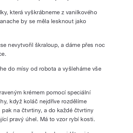
ilky, která vyškrábneme z vanilkového
anache by se měla lesknout jako
y se nevytvořil škraloup, a dáme přes noc
ce.
he do mísy od robota a vyšleháme vše
praveným krémem pomocí speciální
uhy, když koláč nejdříve rozdělíme
pak na čtvrtiny, a do každé čtvrtiny
jící pravý úhel. Má to vzor rybí kosti.