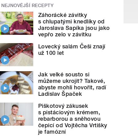
NEJNOVĚJŠÍ RECEPTY
Záhorácké závitky
s chlupatými knedlíky od
Jaroslava Sapíka jsou jako
vepřo zelo v závitku
Lovecký salám Češi znají
už 100 let
Jak velké sousto si
můžeme ukrojit? Takové,
abyste mohli hovořit, radí
Ladislav Špaček
Piškotový zákusek
s pistáciovým krémem,
rebarborou a sněhovou
čepicí od Vojtěcha Vrtišky
je famózní