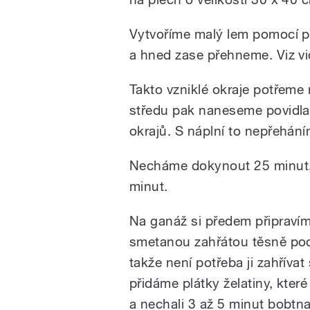
Vytvoříme malý lem pomocí pr
a hned zase přehneme. Viz vi
Takto vzniklé okraje potřem
středu pak naneseme povidla 
okrajů. S náplní to nepřehání
Necháme dokynout 25 minut, 
minut.
Na ganáž si předem připravím
smetanou zahřátou těsně pod
takže není potřeba ji zahříva
přidáme plátky želatiny, kter
a nechali 3 až 5 minut bobt