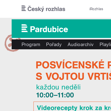
Přejít k hlavnímu obsahu
iRozhlas
Program
Pořady
Audioarchiv
Playl