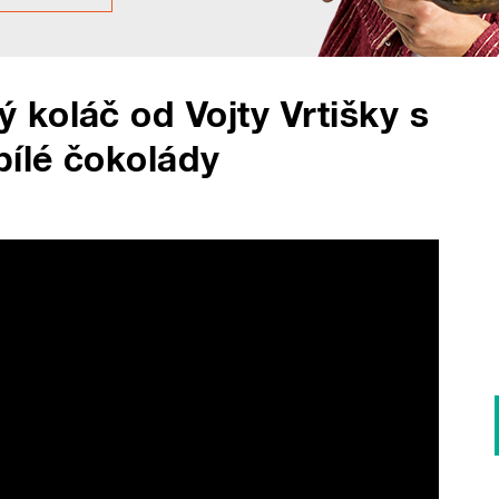
koláč od Vojty Vrtišky s
ílé čokolády