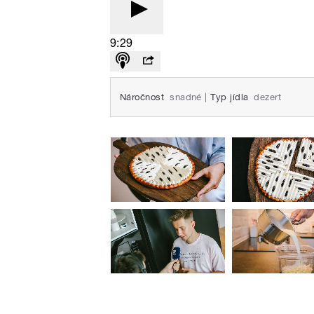
9:29
Náročnost
snadné
|
Typ jídla
dezert