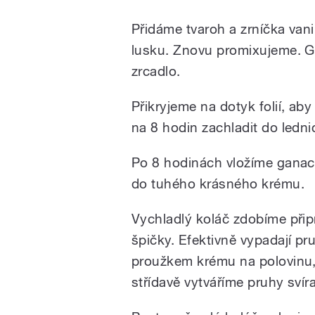
Přidáme tvaroh a zrníčka van
lusku. Znovu promixujeme. G
zrcadlo.
Přikryjeme na dotyk folií, ab
na 8 hodin zachladit do ledni
Po 8 hodinách vložíme ganac
do tuhého krásného krému.
Vychladlý koláč zdobíme při
špičky. Efektivně vypadají pr
proužkem krému na polovinu, 
střídavě vytváříme pruhy svíra