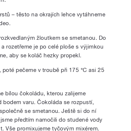
stů – těsto na okrajích lehce vytáhneme
deo.
e rozkvedlaným žloutkem se smetanou. Do
a rozetřeme je po celé ploše s výjimkou
me, aby se koláč hezky propekl.
poté pečeme v troubě při 175 °C asi 25
e bílou čokoládu, kterou zalijeme
 bodem varu. Čokoláda se rozpustí,
t společně se smetanou. Ještě si do ní
é jsme předtím namočili do studené vody
nat. Vše promixujeme tyčovým mixérem.