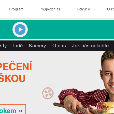
Program
mujRozhlas
Stanice
O r
isty
Lidé
Kamery
O nás
Jak nás naladíte