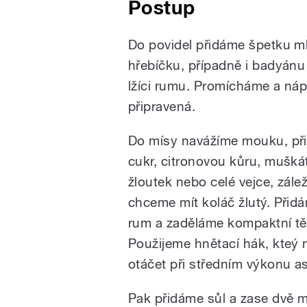
Postup
Do povidel přidáme špetku m
hřebíčku, případně i badyánu 
lžíci rumu. Promícháme a náp
připravená.
Do mísy navážíme mouku, př
cukr, citronovou kůru, mušká
žloutek nebo celé vejce, zálež
chceme mít koláč žlutý. Při
rum a zaděláme kompaktní tě
Použijeme hnětací hák, kteý
otáčet při středním výkonu as
Pak přidáme sůl a zase dvě 