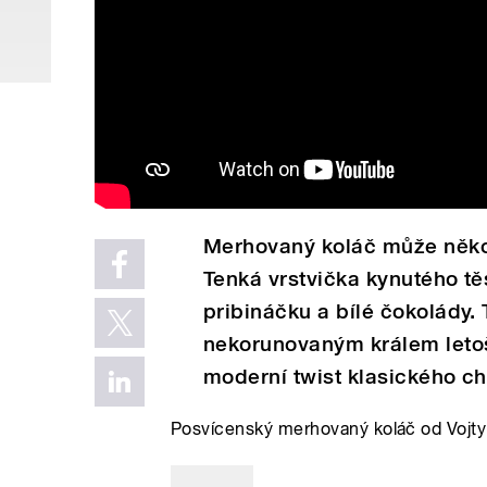
Merhovaný koláč může něko
Tenká vrstvička kynutého tě
pribináčku a bílé čokolády.
nekorunovaným králem letoš
moderní twist klasického ch
Posvícenský merhovaný koláč od Vojty