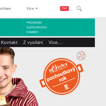
ozhlase
Více
ŽIVĚ
PROGRAM
AUDIOARCHIV
KAMERY
Kontakt
Z vysílání
Více
…