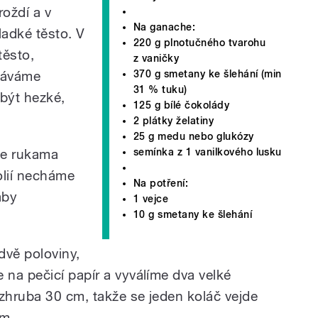
oždí a v
Na ganache:
adké těsto. V
220 g plnotučného tvarohu
těsto,
z vaničky
370 g smetany ke šlehání (min
váváme
31 % tuku)
 být hezké,
125 g bílé čokolády
2 plátky želatiny
25 g medu nebo glukózy
semínka z 1 vanilkového lusku
eme rukama
olií necháme
Na potření:
aby
1 vejce
10 g smetany ke šlehání
dvě poloviny,
na pečicí papír a vyválíme dva velké
hruba 30 cm, takže se jeden koláč vejde
cm.