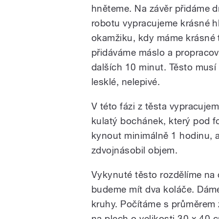
hněteme. Na závěr přidáme dr
robotu vypracujeme krásné hl
okamžiku, kdy máme krásné 
přidáváme máslo a propraco
dalších 10 minut. Těsto musí
lesklé, nelepivé.
V této fázi z těsta vypracuj
kulatý bochánek, který pod f
kynout minimálně 1 hodinu, 
zdvojnásobil objem.
Vykynuté těsto rozdělíme na 
budeme mít dva koláče. Dáme 
kruhy. Počítáme s průměrem z
na plech o velikosti 30 x 40 