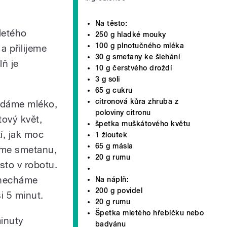
Na těsto:
letého
250 g hladké mouky
100 g plnotučného mléka
a přilijeme
30 g smetany ke šlehání
lň je
10 g čerstvého droždí
3 g soli
65 g cukru
citronová kůra zhruba z
idáme mléko,
poloviny citronu
tový květ,
špetka muškátového květu
í, jak moc
1 žloutek
65 g másla
dáme smetanu,
20 g rumu
sto v robotu.
 necháme
Na náplň:
200 g povidel
i 5 minut.
20 g rumu
Špetka mletého hřebíčku nebo
minuty
badyánu