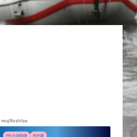
mujRozhlas
Hry a četby
Krimi