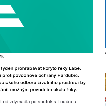
řík
 týden prohrabávat koryto řeky Labe.
ou protipovodňové ochrany Pardubic.
bického odboru životního prostředí by
ránit možným povodním okolo řeky.
t od zdymadla po soutok s Loučnou.