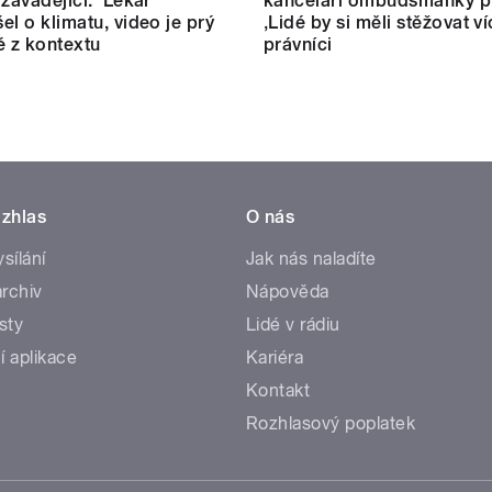
 zavádějící.‘ Lékař
kanceláři ombudsmanky př
el o klimatu, video je prý
‚Lidé by si měli stěžovat ví
é z kontextu
právníci
zhlas
O nás
ysílání
Jak nás naladíte
rchiv
Nápověda
sty
Lidé v rádiu
í aplikace
Kariéra
Kontakt
Rozhlasový poplatek