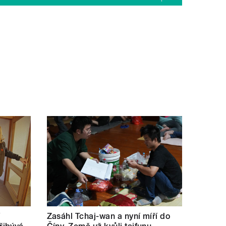
í
Zasáhl Tchaj-wan a nyní míří do