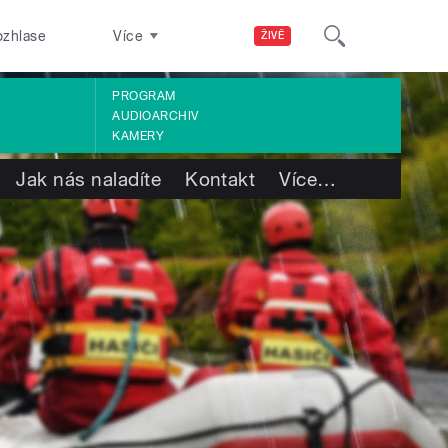
ozhlase
Více
ŽIVĚ
PROGRAM
AUDIOARCHIV
KAMERY
Jak nás naladíte
Kontakt
Více
…