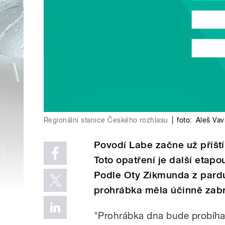
Regionální stanice Českého rozhlasu
|
foto:
Aleš Vav
Povodí Labe začne už příští
Toto opatření je další etap
Podle Oty Zikmunda z pardu
prohrábka měla účinně zab
"Prohrábka dna bude probíha