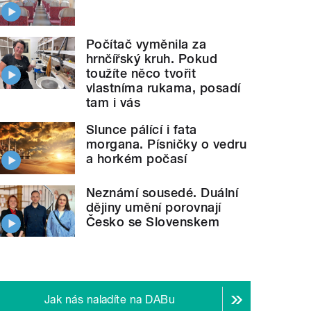
Počítač vyměnila za
hrnčířský kruh. Pokud
toužíte něco tvořit
vlastníma rukama, posadí
tam i vás
Slunce pálící i fata
morgana. Písničky o vedru
a horkém počasí
Neznámí sousedé. Duální
dějiny umění porovnají
Česko se Slovenskem
Jak nás naladíte na DABu