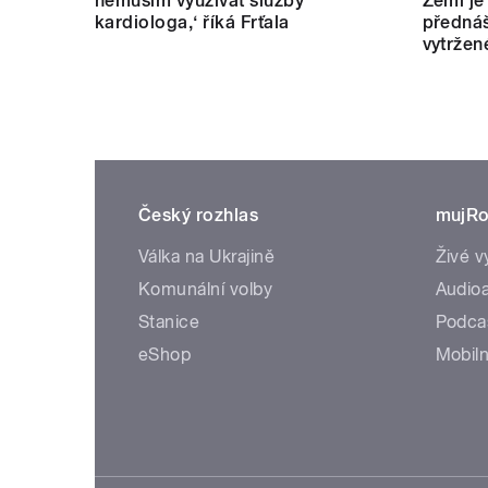
nemusím využívat služby
Zemi je
kardiologa,‘ říká Frťala
přednáš
vytržen
Český rozhlas
mujRo
Válka na Ukrajině
Živé v
Komunální volby
Audioa
Stanice
Podca
eShop
Mobiln