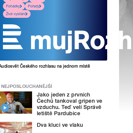
Pohádky
Pořady
Živé vysílání
Audiosvět Českého rozhlasu na jednom místě
NEJPOSLOUCHANĚJŠÍ
Jako jeden z prvních
Čechů tankoval gripen ve
vzduchu. Teď velí Správě
letiště Pardubice
Dva kluci ve vlaku