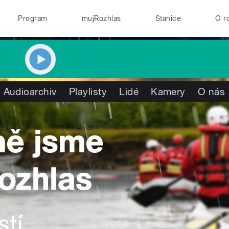
Program
mujRozhlas
Stanice
O r
Audioarchiv
Playlisty
Lidé
Kamery
O nás