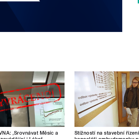
NA: ‚Srovnávat Měsíc a
Stížností na stavební řízen