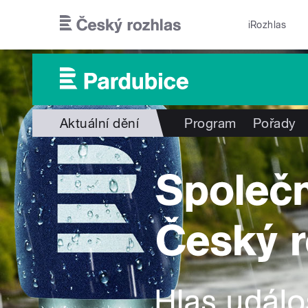
Přejít k hlavnímu obsahu
iRozhlas
Aktuální dění
Program
Pořady