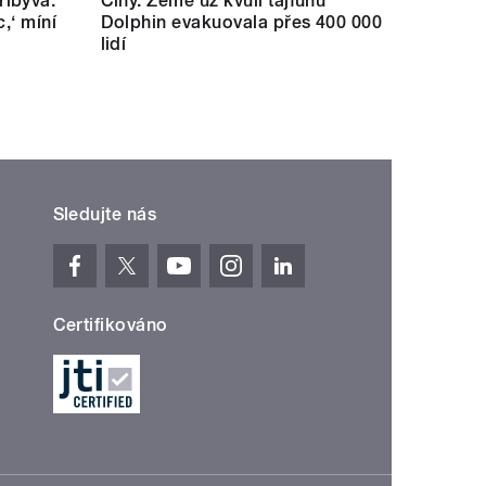
ibývá.
Číny. Země už kvůli tajfunu
c,‘ míní
Dolphin evakuovala přes 400 000
lidí
Sledujte nás
Certifikováno