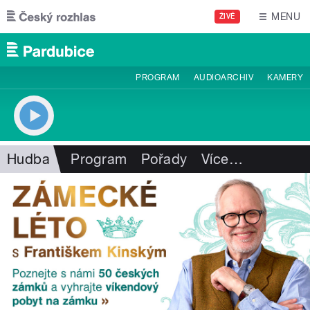
Přejít k hlavnímu obsahu
MENU
ŽIVĚ
PROGRAM
AUDIOARCHIV
KAMERY
Hudba
Program
Pořady
Více
…