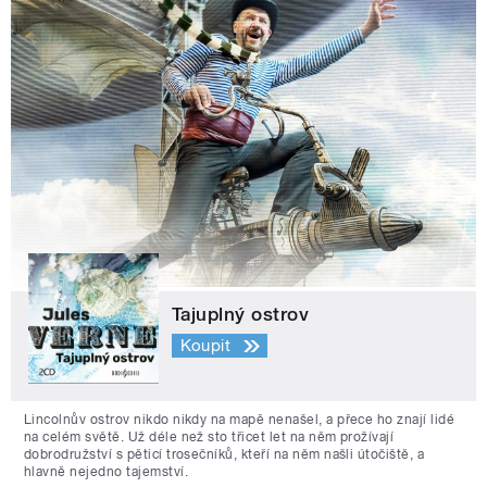
Tajuplný ostrov
Koupit
Lincolnův ostrov nikdo nikdy na mapě nenašel, a přece ho znají lidé
na celém světě. Už déle než sto třicet let na něm prožívají
dobrodružství s pěticí trosečníků, kteří na něm našli útočiště, a
hlavně nejedno tajemství.