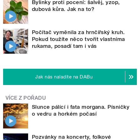
Bylinky proti pocení: šalvěj, yzop,
dubová kůra. Jak na to?
Počítač vyměnila za hrnčířský kruh.
Pokud toužíte něco tvořit vlastníma
rukama, posadí tam i vás
Jak nás naladíte na DABu
VÍCE Z POŘADU
Slunce pálící i fata morgana. Písničky
o vedru a horkém počasí
Pozvánky na koncerty, folkové