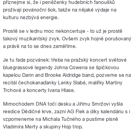
přiznejme si, že i peněženky hudebních fanoušků
prožívají povánoční šok, takže na nějaké výdaje na
kulturu nezbývá energie.
Prostě se v lednu moc nekoncertuje - to už je prostě
takový muzikantský zvyk. Ovšem zvyk hojně porušovaný
a právě na to se dnes zaměříme.
Je tu řada pozvánek: třeba na pražský koncert světové
bluegrassové legendy Johna Cowena se špičkovou
kapelou Darin and Brooke Aldridge band, pozveme se na
recitál čechokanaďanky Lenky Slabé, malířky Martiny
Trchové a koncerty Ivana Hlase.
Mimochodem DNA točí desku a Jiřímu Smržovi vyšla
reedice Dědičné krve, zazní AG Flek a díky kalendáriu s i
vzpomeneme na Michala Tučného a pustíme písně
Vladimíra Merty a skupiny Hop trop.