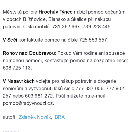
Městská policie
Hrochův Týnec
nabízí pomoc občanům
v obcích Blížňovice, Blansko a Skalice při nákupu
potravin. Čísla mobilů: 731 262 667, 739 228 445.
V Seči
kontaktujte pomoc na čísle 725 553 557.
Ronov nad Doubravou
: Pokud Vám rodina ani sousedé
nemohou pomoci, kontaktujte pomoc na bezplatné lince:
608 725 113.
V Nasavrkách
volejte pro nákup potravin a drogerie
seniorům a vyzvednutí léků číslo 777 337 006, 777 902
257 nebo 603 981 272. Psát můžete na e-mail
pomoc@radyvnouzi.cz.
autoři:
Zdeněk Novák
,
BRA