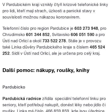
V Pardubickém kraji vznikly čtyři krizové telefonické linky
pro lidi, kteří mají strach, úzkosti a panické stavy v
souvislosti možnou nákazou koronavirem.
Telefonní číslo pro region Pardubice je
603 273 948
, pro
Chrudimsko
601 344 852
, Svitavsko
606 051 590
a pro
Ústí nad Orlicí a okolí
733 522 278
. Stále je v provozu
také Linka důvěry Pardubického kraje s číslem
465 524
252
. Sídlí v Ústí nad Orlicí, ale je určena pro celý kraj.
Další pomoc: nákupy, roušky, knihy
Pardubicko
Pardubická radnice
zřídila speciální telefonní linku pro
seniory, kteří potřebují nakupit, donést léky nebo jídlo či
roušky. Linka má číslo 466 859 859, kde jsou úřednice