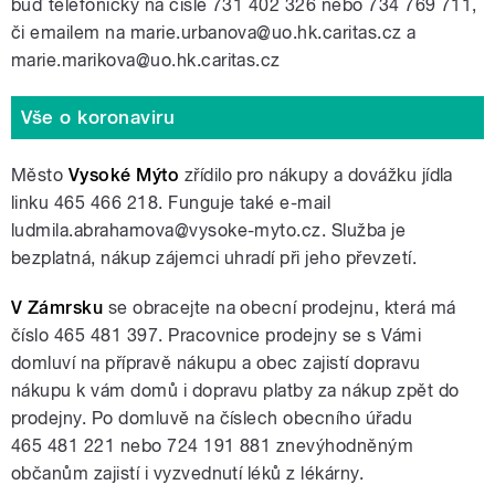
buď telefonicky na čísle 731 402 326 nebo 734 769 711,
či emailem na marie.urbanova@uo.hk.caritas.cz a
marie.marikova@uo.hk.caritas.cz
Vše o koronaviru
Město
Vysoké Mýto
zřídilo pro nákupy a dovážku jídla
linku 465 466 218. Funguje také e-mail
ludmila.abrahamova@vysoke-myto.cz. Služba je
bezplatná, nákup zájemci uhradí při jeho převzetí.
V Zámrsku
se obracejte na obecní prodejnu, která má
číslo 465 481 397. Pracovnice prodejny se s Vámi
domluví na přípravě nákupu a obec zajistí dopravu
nákupu k vám domů i dopravu platby za nákup zpět do
prodejny. Po domluvě na číslech obecního úřadu
465 481 221 nebo 724 191 881 znevýhodněným
občanům zajistí i vyzvednutí léků z lékárny.