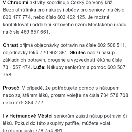
V Chrudimi
aktivity koordinuje Český červený kříž.
Bezplatná linka pro nákupy i obědy pro seniory má číslo
800 477 774, nebo číslo 603 492 425. Je možné
kontaktovat i oddělení krizového řízení Městského úřadu
na čísle 469 657 661.
Chrast
příjmá objednávky potravin na čísle 602 508 511,
objednávky léků 720 962 381.
Skuteč
nabízí nákup
základních potravin, drogerie a vyzvednutí lékůna čísle
731 557 474.
Luže
: Nákupy seniorům a pomoc 603 507
758.
Proseč
: V případě, že potřebujete pomoc s nákupem
nebo zajištěním léků, prosím volejte na čísla 734 578 708
nebo 775 384 772.
I
v Heřmanově Městci
seniorům zajistí nákup potravin či
léků. Pokud do této skupiny patříte, můžete volat
telefonní číslo 778 754 891.