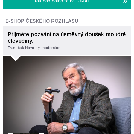
Jak nás naladíte na DABu
E-SHOP ČESKÉHO ROZHLASU
Přijměte pozvání na úsměvný doušek moudré
člověčiny.
František Novotný, moderátor