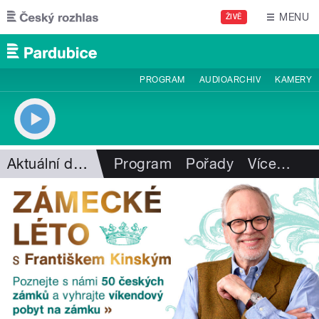
Přejít k hlavnímu obsahu
MENU
ŽIVĚ
PROGRAM
AUDIOARCHIV
KAMERY
Aktuální dění
Program
Pořady
Více
…