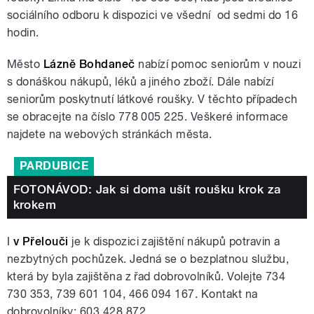
sociálního odboru k dispozici ve všední od sedmi do 16
hodin.
Město
Lázně Bohdaneč
nabízí pomoc seniorům v nouzi
s donáškou nákupů, léků a jiného zboží. Dále nabízí
seniorům poskytnutí látkové roušky. V těchto případech
se obracejte na číslo 778 005 225. Veškeré informace
najdete na webových stránkách města.
PARDUBICE
FOTONÁVOD: Jak si doma ušít roušku krok za
krokem
I
v Přelouči
je k dispozici zajištění nákupů potravin a
nezbytných pochůzek. Jedná se o bezplatnou službu,
která by byla zajištěna z řad dobrovolníků. Volejte 734
730 353, 739 601 104, 466 094 167. Kontakt na
dobrovolníky: 603 428 872.