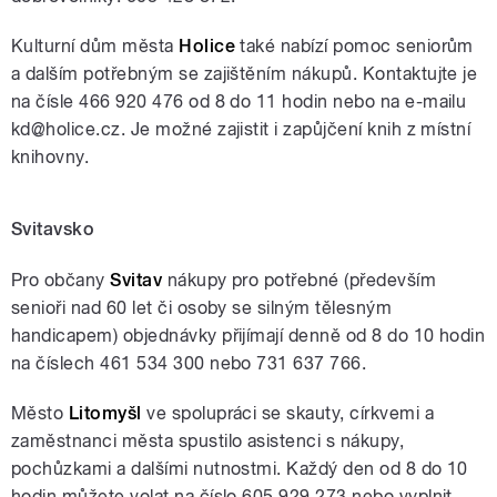
Kulturní dům města
Holice
také nabízí pomoc seniorům
a dalším potřebným se zajištěním nákupů. Kontaktujte je
na čísle 466 920 476 od 8 do 11 hodin nebo na e-mailu
kd@holice.cz. Je možné zajistit i zapůjčení knih z místní
knihovny.
Svitavsko
Pro občany
Svitav
nákupy pro potřebné (především
senioři nad 60 let či osoby se silným tělesným
handicapem) objednávky přijímají denně od 8 do 10 hodin
na číslech 461 534 300 nebo 731 637 766.
Město
Litomyšl
ve spolupráci se skauty, církvemi a
zaměstnanci města spustilo asistenci s nákupy,
pochůzkami a dalšími nutnostmi. Každý den od 8 do 10
hodin můžete volat na číslo 605 929 273 nebo vyplnit