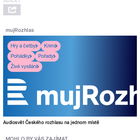
mujRozhlas
Hry a četby
Krimi
Pohádky
Pořady
Živé vysílání
Audiosvět Českého rozhlasu na jednom místě
MOHLO BY VÁS ZAJÍMAT