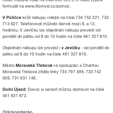
formulář na www.litomysl.cz/pomoc.
V Poličce
kvůli nákupu volejte na čísla 734 152 221, 733
713 627. Telefonovat můžete denně mezi 8. a 12.
hodinou. V Jevíčku lze objednání nákupu provést od
pondělí do pátku od 8 do 10 hodin na čísle 461 327 810.
Objednání nákupu lze provést i
v Jevíčku
- od pondělí do
pátku od 8 do 10 hodin na čísle 461 327 810.
Město
Moravská Třebová
ve spolupráci s Charitou
Moravská Třebová zřídilo linky 734 797 499, 733 742
009, 731 631 146.
Dolní Újezd
: Dovoz si senioři můžou domluvit na čísle
461 631 672.
Orlickoústecko