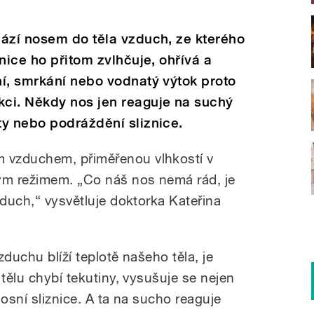
hází nosem do těla vzduch, ze kterého
nice ho přitom zvlhčuje, ohřívá a
í, smrkání nebo vodnatý výtok proto
ci. Někdy nos jen reaguje na suchý
y nebo podráždění sliznice.
 vzduchem, přiměřenou vlhkostí v
ným režimem. „Co náš nos nemá rád, je
zduch,“ vysvětluje doktorka Kateřina
vzduchu blíží teplotě našeho těla, je
 tělu chybí tekutiny, vysušuje se nejen
nosní sliznice. A ta na sucho reaguje