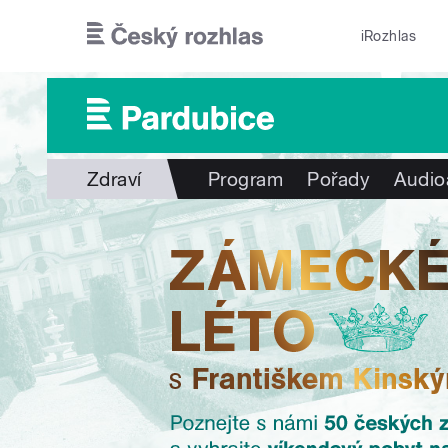
Přejít k hlavnímu obsahu
iRozhlas
Zdraví
Program
Pořady
Audio