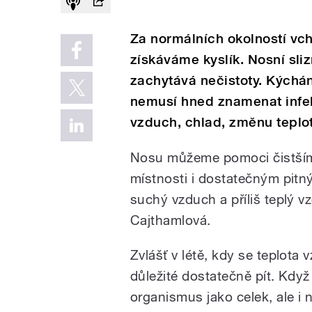
Za normálních okolností vc
získáváme kyslík. Nosní sliz
zachytává nečistoty. Kýchán
nemusí hned znamenat infek
vzduch, chlad, změnu teplot
Nosu můžeme pomoci čistším
místnosti i dostatečným pit
suchý vzduch a příliš teplý v
Cajthamlová.
Zvlášť v létě, kdy se teplota 
důležité dostatečně pít. Když
organismus jako celek, ale i 