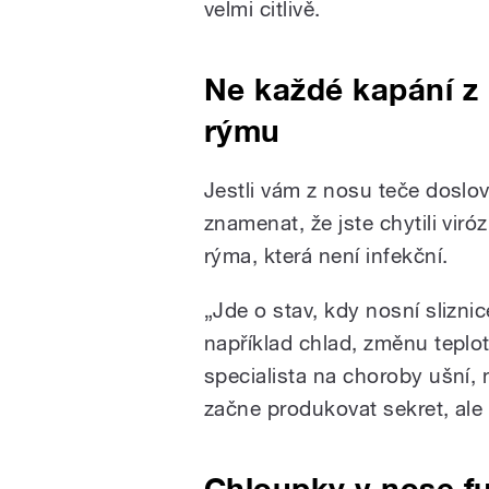
velmi citlivě.
Ne každé kapání z
rýmu
Jestli vám z nosu teče doslo
znamenat, že jste chytili vir
rýma, která není infekční.
„Jde o stav, kdy nosní slizni
například chlad, změnu teplot
specialista na choroby ušní, 
začne produkovat sekret, ale 
Chloupky v nose fun