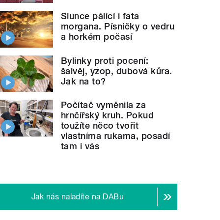
Slunce pálící i fata
morgana. Písničky o vedru
a horkém počasí
Bylinky proti pocení:
šalvěj, yzop, dubová kůra.
Jak na to?
Počítač vyměnila za
hrnčířský kruh. Pokud
toužíte něco tvořit
vlastníma rukama, posadí
tam i vás
Jak nás naladíte na DABu