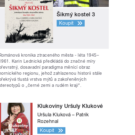
Šikmý kostel 3
Koupit
Románová kronika ztraceného města - léta 1945–
1961. Karin Lednická předkládá do značné míry
převratný, dosavadní paradigma měnící obraz
hornického regionu, jehož zahlazenou historii stále
překrývá tlustá vrstva mýtů a zakořeněných
stereotypů o „černé zemi a rudém kraji“.
Klukoviny Uršuly Klukové
Uršula Kluková – Patrik
Rozehnal
Koupit