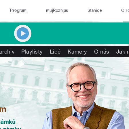
Program
mujRozhlas
Stanice
O r
archiv
Playlisty
Lidé
Kamery
O nás
Jak 