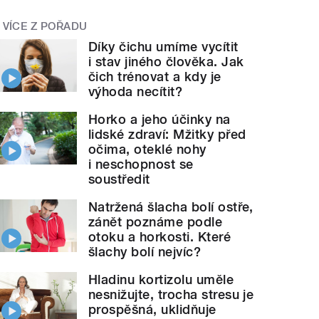
VÍCE Z POŘADU
Díky čichu umíme vycítit
i stav jiného člověka. Jak
čich trénovat a kdy je
výhoda necítit?
Horko a jeho účinky na
lidské zdraví: Mžitky před
očima, oteklé nohy
i neschopnost se
soustředit
Natržená šlacha bolí ostře,
zánět poznáme podle
otoku a horkosti. Které
šlachy bolí nejvíc?
Hladinu kortizolu uměle
nesnižujte, trocha stresu je
prospěšná, uklidňuje