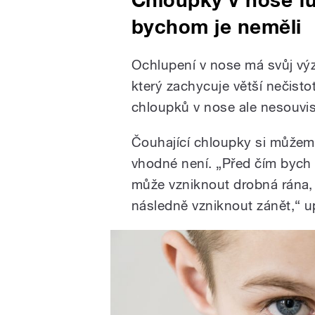
bychom je neměli
Ochlupení v nose má svůj výz
který zachycuje větší nečist
chloupků v nose ale nesouvisí
Čouhající chloupky si můžeme
vhodné není. „Před čím bych 
může vzniknout drobná rána, 
následně vzniknout zánět,“ u