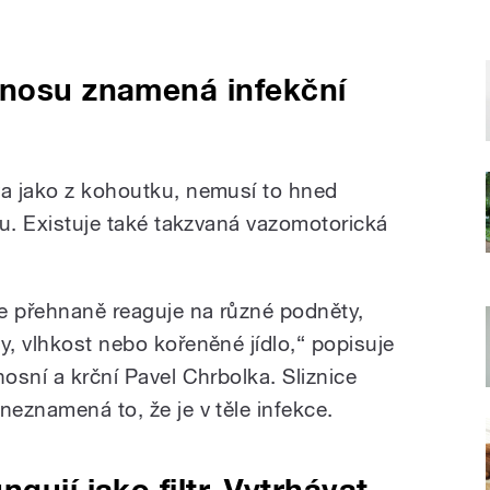
 nosu znamená infekční
va jako z kohoutku, nemusí to hned
ózu. Existuje také takzvaná vazomotorická
ce přehnaně reaguje na různé podněty,
y, vlhkost nebo kořeněné jídlo,“ popisuje
nosní a krční Pavel Chrbolka. Sliznice
neznamená to, že je v těle infekce.
gují jako filtr. Vytrhávat