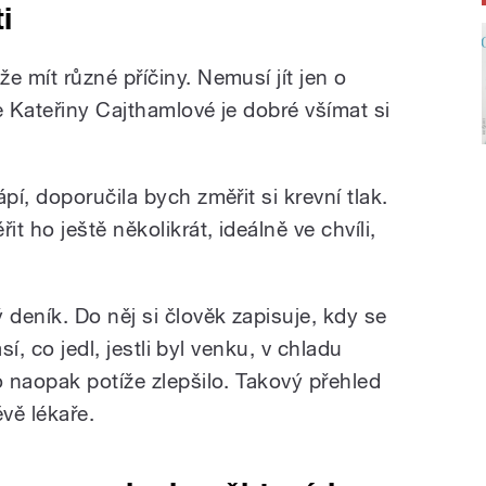
i
 mít různé příčiny. Nemusí jít jen o
e Kateřiny Cajthamlové je dobré všímat si
í, doporučila bych změřit si krevní tlak.
 ho ještě několikrát, ideálně ve chvíli,
deník. Do něj si člověk zapisuje, kdy se
sí, co jedl, jestli byl venku, v chladu
 naopak potíže zlepšilo. Takový přehled
ěvě lékaře.