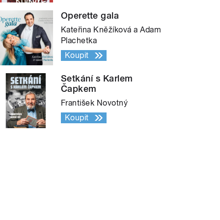
Operette gala
Kateřina Kněžíková a Adam
Plachetka
Koupit
Setkání s Karlem
Čapkem
František Novotný
Koupit