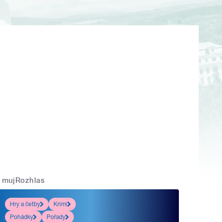
mujRozhlas
Hry a četby
Krimi
Pohádky
Pořady