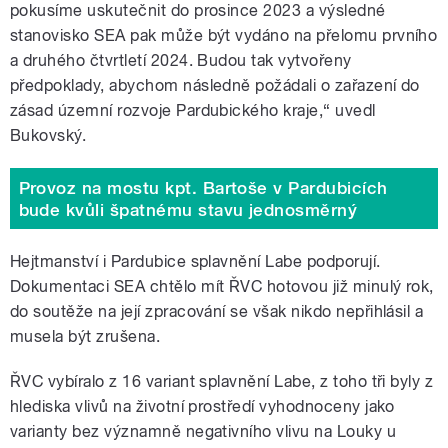
pokusíme uskutečnit do prosince 2023 a výsledné
stanovisko SEA pak může být vydáno na přelomu prvního
a druhého čtvrtletí 2024. Budou tak vytvořeny
předpoklady, abychom následně požádali o zařazení do
zásad územní rozvoje Pardubického kraje,“ uvedl
Bukovský.
Provoz na mostu kpt. Bartoše v Pardubicích
bude kvůli špatnému stavu jednosměrný
Hejtmanství i Pardubice splavnění Labe podporují.
Dokumentaci SEA chtělo mít ŘVC hotovou již minulý rok,
do soutěže na její zpracování se však nikdo nepřihlásil a
musela být zrušena.
ŘVC vybíralo z 16 variant splavnění Labe, z toho tři byly z
hlediska vlivů na životní prostředí vyhodnoceny jako
varianty bez významně negativního vlivu na Louky u