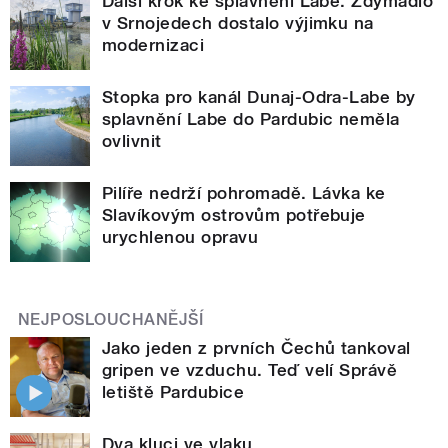
Další krok ke splavnění Labe. Zdymadlo
v Srnojedech dostalo výjimku na
modernizaci
Stopka pro kanál Dunaj-Odra-Labe by
splavnění Labe do Pardubic neměla
ovlivnit
Pilíře nedrží pohromadě. Lávka ke
Slavíkovým ostrovům potřebuje
urychlenou opravu
NEJPOSLOUCHANĚJŠÍ
Jako jeden z prvních Čechů tankoval
gripen ve vzduchu. Teď velí Správě
letiště Pardubice
Dva kluci ve vlaku