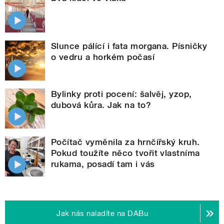
Slunce pálící i fata morgana. Písničky
o vedru a horkém počasí
Bylinky proti pocení: šalvěj, yzop,
dubová kůra. Jak na to?
Počítač vyměnila za hrnčířský kruh.
Pokud toužíte něco tvořit vlastníma
rukama, posadí tam i vás
Jak nás naladíte na DABu