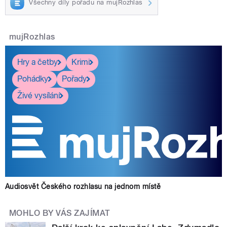
Všechny díly pořadu na mujRozhlas
mujRozhlas
Hry a četby
Krimi
Pohádky
Pořady
Živé vysílání
Audiosvět Českého rozhlasu na jednom místě
MOHLO BY VÁS ZAJÍMAT