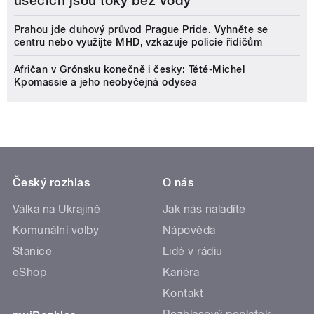
úsecích jsou toky bez vody
Prahou jde duhový průvod Prague Pride. Vyhněte se
centru nebo využijte MHD, vzkazuje policie řidičům
Afričan v Grónsku konečně i česky: Tété-Michel
Kpomassie a jeho neobyčejná odysea
Český rozhlas
O nás
Válka na Ukrajině
Jak nás naladíte
Komunální volby
Nápověda
Stanice
Lidé v rádiu
eShop
Kariéra
Kontakt