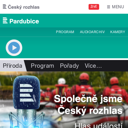
Přejít k hlavnímu obsahu
MENU
ŽIVĚ
PROGRAM
AUDIOARCHIV
KAMERY
Příroda
Program
Pořady
Více
…