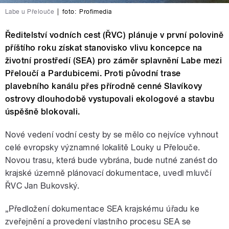
Labe u Přelouče
|
foto:
Profimedia
Ředitelství vodních cest (ŘVC) plánuje v první polovině
příštího roku získat stanovisko vlivu koncepce na
životní prostředí (SEA) pro záměr splavnění Labe mezi
Přeloučí a Pardubicemi. Proti původní trase
plavebního kanálu přes přírodně cenné Slavíkovy
ostrovy dlouhodobě vystupovali ekologové a stavbu
úspěšně blokovali.
Nové vedení vodní cesty by se mělo co nejvíce vyhnout
celé evropsky významné lokalitě Louky u Přelouče.
Novou trasu, která bude vybrána, bude nutné zanést do
krajské územně plánovací dokumentace, uvedl mluvčí
ŘVC Jan Bukovský.
„Předložení dokumentace SEA krajskému úřadu ke
zveřejnění a provedení vlastního procesu SEA se