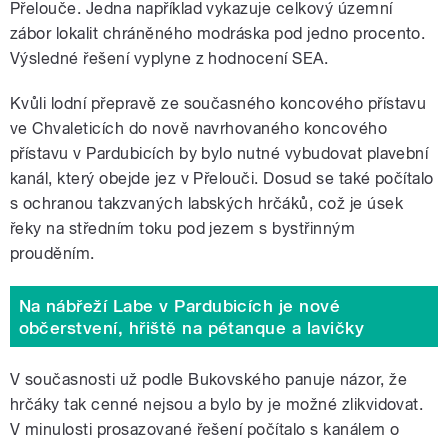
Přelouče. Jedna například vykazuje celkový územní
zábor lokalit chráněného modráska pod jedno procento.
Výsledné řešení vyplyne z hodnocení SEA.
Kvůli lodní přepravě ze současného koncového přístavu
ve Chvaleticích do nově navrhovaného koncového
přístavu v Pardubicích by bylo nutné vybudovat plavební
kanál, který obejde jez v Přelouči. Dosud se také počítalo
s ochranou takzvaných labských hrčáků, což je úsek
řeky na středním toku pod jezem s bystřinným
prouděním.
Na nábřeží Labe v Pardubicích je nové
občerstvení, hřiště na pétanque a lavičky
V současnosti už podle Bukovského panuje názor, že
hrčáky tak cenné nejsou a bylo by je možné zlikvidovat.
V minulosti prosazované řešení počítalo s kanálem o