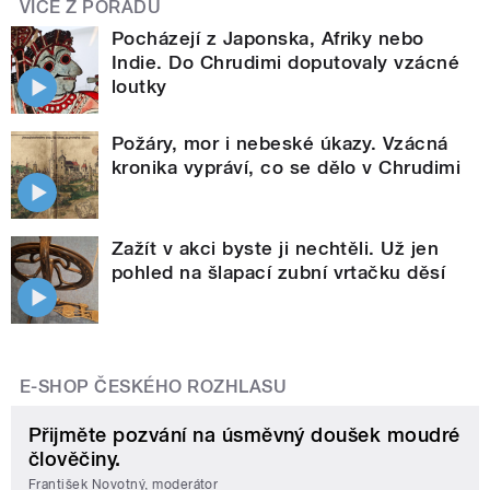
VÍCE Z POŘADU
Pocházejí z Japonska, Afriky nebo
Indie. Do Chrudimi doputovaly vzácné
loutky
Požáry, mor i nebeské úkazy. Vzácná
kronika vypráví, co se dělo v Chrudimi
Zažít v akci byste ji nechtěli. Už jen
pohled na šlapací zubní vrtačku děsí
E-SHOP ČESKÉHO ROZHLASU
Přijměte pozvání na úsměvný doušek moudré
člověčiny.
František Novotný, moderátor