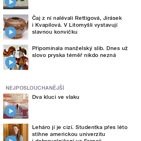
Čaj z ní nalévali Rettigová, Jirásek
i Kvapilová. V Litomyšli vystavují
slavnou konvičku
Připomínala manželský slib. Dnes už
slovo pryska téměř nikdo nezná
NEJPOSLOUCHANĚJŠÍ
Dva kluci ve vlaku
Leháro jí je cizí. Studentka přes léto
stihne americkou univerzitu
i dobrovolničení ve Francii