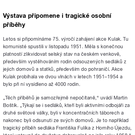
Výstava připomene i tragické osobní
příběhy
Letos si připomínáme 75. výročí zahájení akce Kulak. Tu
komunisté spustili v listopadu 1951. Měla s konečnou
platností zlikvidovat selský stav na českém venkově,
především vystěhováním rodin odsouzených sedláků z
jejich domovů a statků, především do pohraničí. Akce
Kulak probíhala ve dvou vlnách v letech 1951–1954 a
bylo při ní vysídleno až 4000 rodin.
„Těch příběhů je samozřejmě nepočítaně,“ uvádí Martin
Boštík. „Týkají se i sedláků, kteří byli aktivními odbojáři za
druhé světové války, byli v koncentračních táborech a
nakonec byli odsunuti ze svých domovů. Je to například
tragický příběh sedláka Františka Fulíka z Horního Újezdu,