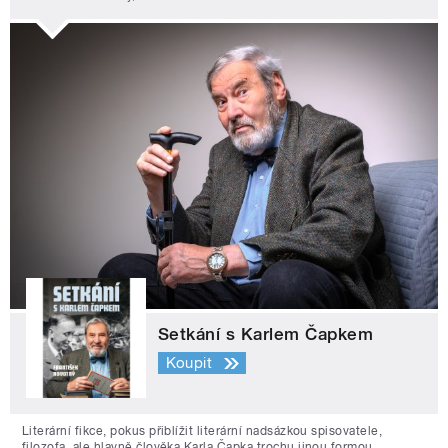
Setkání s Karlem Čapkem
Koupit
Literární fikce, pokus přiblížit literární nadsázkou spisovatele,
filozofa, ale hlavně člověka Karla Čapka trochu jinou formou.