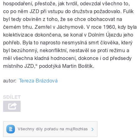
hospodaření, přestože, jak tvrdil, odevzdal všechno to,
co po něm JZD při vstupu do družstva požadovalo. Fulík
byl tedy obviněn z toho, že se chce obohacovat na
černém trhu. Zemřel v Jáchymově. V roce 1960, kdy byla
kolektivizace dokončena, se konal v Dolním Újezdu jeho
pohřeb. Byla to naprosto nesmyslná smrt člověka, který
byl bezúhonný, nekonfliktní, nestavěl se proti režimu a
měl všechna kladná hodnocení, dokonce i od předsedy
místního JZD,“ podotýká Martin Boštík.
autor:
Tereza Brázdová
Všechny díly pořadu na mujRozhlas