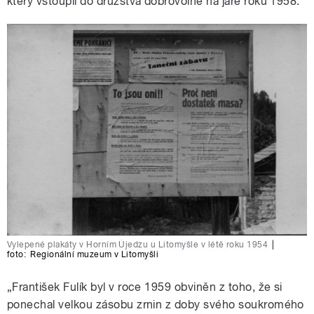
který vstoupil do družstva dobrovolně na jaře roku 1958.“
Vylepené plakáty v Horním Újedzu u Litomyšle v létě roku 1954
|
foto:
Regionální muzeum v Litomyšli
„František Fulík byl v roce 1959 obviněn z toho, že si
ponechal velkou zásobu zrnin z doby svého soukromého