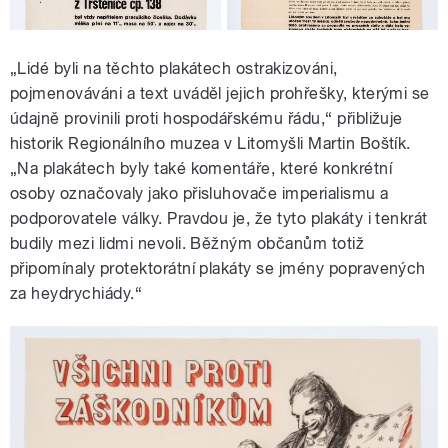
„Lidé byli na těchto plakátech ostrakizováni,
pojmenováváni a text uváděl jejich prohřešky, kterými se
údajně provinili proti hospodářskému řádu,“ přibližuje
historik Regionálního muzea v Litomyšli Martin Boštík.
„Na plakátech byly také komentáře, které konkrétní
osoby označovaly jako přisluhovače imperialismu a
podporovatele války. Pravdou je, že tyto plakáty i tenkrát
budily mezi lidmi nevoli. Běžným občanům totiž
připomínaly protektorátní plakáty se jmény popravených
za heydrychiády.“