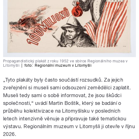
Propagandistický plakát z roku 1952 ve sbírce Regionálního muzea v
Litomyšli
|
foto:
Regionální muzeum v Litomyšli
„Tyto plakáty byly často součástí rozsudků. Za jejich
zveřejnění si museli sami odsouzení zemědělci zaplatit.
Museli tedy sami o sobě informovat, že jsou škůdci
společnosti,“ uvádí Martin Boštík, který se badání o
průběhu kolektivizace na Litomyšlsku v posledních
letech intenzivně věnuje a připravuje také tematickou
výstavu. Regionálním muzeum v Litomyšli ji otevře v říjnu
2026.