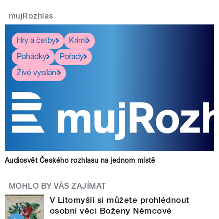
mujRozhlas
Hry a četby
Krimi
Pohádky
Pořady
Živé vysílání
Audiosvět Českého rozhlasu na jednom místě
MOHLO BY VÁS ZAJÍMAT
V Litomyšli si můžete prohlédnout
osobní věci Boženy Němcové