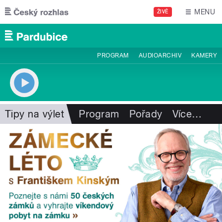
Přejít k hlavnímu obsahu
MENU
ŽIVĚ
PROGRAM
AUDIOARCHIV
KAMERY
Tipy na výlet
Program
Pořady
Více
…