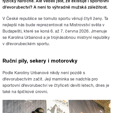
fyzicky náročné. Ale věděli jste, že existuje i sportovní
dřevorubectví? A není to výhradně mužská záležitost.
V České republice se tomuto sportu věnují čtyři ženy. Ta
nejlepší nás bude reprezentovat na Mistrovství světa v
Budapešti, které se koná 6. až 7. června 2026. Jmenuje
se Karolina Urbanová a je trojnásobnou mistryní republiky
v dřevorubeckém sportu.
Ruční pily, sekery i motorovky
Podle Karoliny Urbanové nikdy není pozdě s
dřevorubectvím začít. Její maminka se nadchla pro
sportovní dřevorubectví ve čtyřiceti devíti letech, dnes je
také na špičkové úrovni.