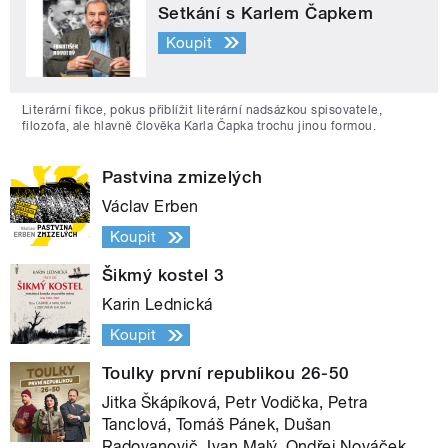
Setkání s Karlem Čapkem
Koupit
Literární fikce, pokus přiblížit literární nadsázkou spisovatele,
filozofa, ale hlavně člověka Karla Čapka trochu jinou formou.
Pastvina zmizelých
Václav Erben
Koupit
Šikmý kostel 3
Karin Lednická
Koupit
Toulky první republikou 26-50
Jitka Škápíková, Petr Vodička, Petra
Tanclová, Tomáš Pánek, Dušan
Radovanovič, Ivan Malý, Ondřej Nováček,