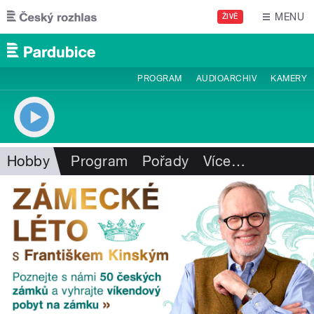
Přejít k hlavnímu obsahu
MENU
ŽIVĚ
PROGRAM
AUDIOARCHIV
KAMERY
Hobby
Program
Pořady
Více
…