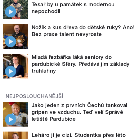
Tesař by u památek s modernou
nepochodil
Nožík a kus dřeva do dětské ruky? Ano!
Bez praxe talent nevyroste
Mladá řezbářka láká seniory do
pardubické Sféry. Předává jim základy
truhlařiny
NEJPOSLOUCHANĚJŠÍ
Jako jeden z prvních Čechů tankoval
gripen ve vzduchu. Teď velí Správě
letiště Pardubice
Leháro jí je cizí. Studentka přes léto