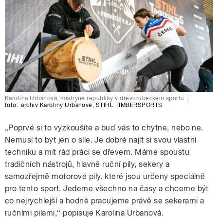
Karolina Urbanová, mistryně republiky v dřevorubeckém sportu
|
foto:
archiv Karoliny Urbanové
,
STIHL TIMBERSPORTS
„Poprvé si to vyzkoušíte a buď vás to chytne, nebo ne.
Nemusí to být jen o síle. Je dobré najít si svou vlastní
techniku a mít rád práci se dřevem. Máme spoustu
tradičních nástrojů, hlavně ruční pily, sekery a
samozřejmě motorové pily, které jsou určeny speciálně
pro tento sport. Jedeme všechno na časy a chceme být
co nejrychlejší a hodně pracujeme právě se sekerami a
ručními pilami,“ popisuje Karolina Urbanová.