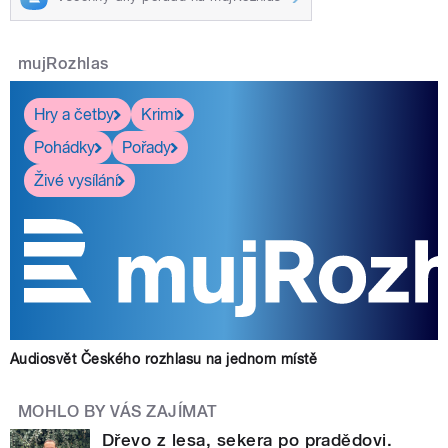
mujRozhlas
Hry a četby
Krimi
Pohádky
Pořady
Živé vysílání
Audiosvět Českého rozhlasu na jednom místě
MOHLO BY VÁS ZAJÍMAT
Dřevo z lesa, sekera po pradědovi.