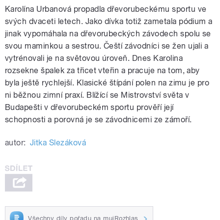
Karolína Urbanová propadla dřevorubeckému sportu ve
svých dvaceti letech. Jako dívka totiž zametala pódium a
jinak vypomáhala na dřevorubeckých závodech spolu se
svou maminkou a sestrou. Čeští závodníci se žen ujali a
vytrénovali je na světovou úroveň. Dnes Karolina
rozsekne špalek za třicet vteřin a pracuje na tom, aby
byla ještě rychlejší. Klasické štípání polen na zimu je pro
ni běžnou zimní praxí. Blížící se Mistrovství světa v
Budapešti v dřevorubeckém sportu prověří její
schopnosti a porovná je se závodnicemi ze zámoří.
autor:
Jitka Slezáková
Všechny díly pořadu na mujRozhlas