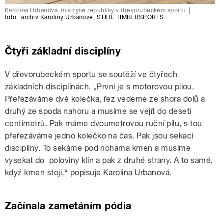
Karolina Urbanová, mistryně republiky v dřevorubeckém sportu
|
foto:
archiv Karoliny Urbanové
,
STIHL TIMBERSPORTS
Čtyři základní disciplíny
V dřevorubeckém sportu se soutěží ve čtyřech
základních disciplínách. „První je s motorovou pilou.
Přeřezáváme dvě kolečka, řez vedeme ze shora dolů a
druhý ze spoda nahoru a musíme se vejít do deseti
centimetrů. Pak máme dvoumetrovou ruční pilu, s tou
přeřezáváme jedno kolečko na čas. Pak jsou sekací
disciplíny. To sekáme pod nohama kmen a musíme
vysekat do poloviny klín a pak z druhé strany. A to samé,
když kmen stojí,“ popisuje Karolina Urbanová.
Začínala zametáním pódia