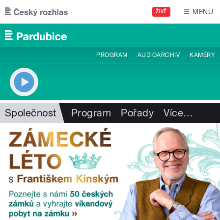
Přejít k hlavnímu obsahu
MENU
ŽIVĚ
PROGRAM
AUDIOARCHIV
KAMERY
Společnost
Program
Pořady
Více
…