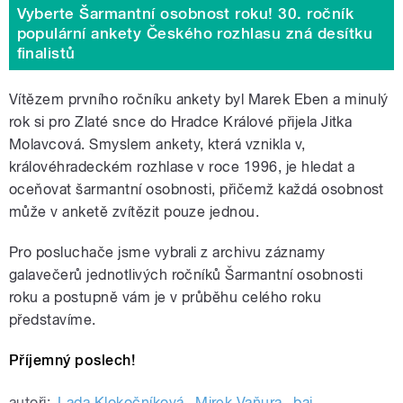
Vyberte Šarmantní osobnost roku! 30. ročník
populární ankety Českého rozhlasu zná desítku
finalistů
Vítězem prvního ročníku ankety byl Marek Eben a minulý
rok si pro Zlaté snce do Hradce Králové přijela Jitka
Molavcová. Smyslem ankety, která vznikla v,
královéhradeckém rozhlase v roce 1996, je hledat a
oceňovat šarmantní osobnosti, přičemž každá osobnost
může v anketě zvítězit pouze jednou.
Pro posluchače jsme vybrali z archivu záznamy
galavečerů jednotlivých ročníků Šarmantní osobnosti
roku a postupně vám je v průběhu celého roku
představíme.
Příjemný poslech!
autoři:
Lada Klokočníková
,
Mirek Vaňura
,
baj