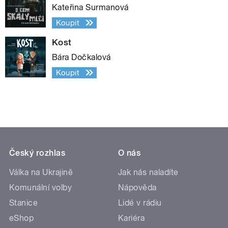
Kateřina Surmanová
Koupit
Kost
Bára Dočkalová
Koupit
Český rozhlas
O nás
Válka na Ukrajině
Jak nás naladíte
Komunální volby
Nápověda
Stanice
Lidé v rádiu
eShop
Kariéra