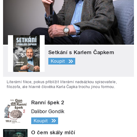
Setkání s Karlem Čapkem
Koupit
Literární fikce, pokus přiblížit literární nadsázkou spisovatele,
filozofa, ale hlavně člověka Karla Čapka trochu jinou formou.
Ranní špek 2
Dalibor Gondík
Koupit
O čem skály mlčí