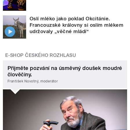
Oslí mléko jako poklad Okcitánie.
Francouzské královny si oslím mlékem
udržovaly „věčné mládí“
E-SHOP ČESKÉHO ROZHLASU
Přijměte pozvání na úsměvný doušek moudré
člověčiny.
František Novotný, moderátor