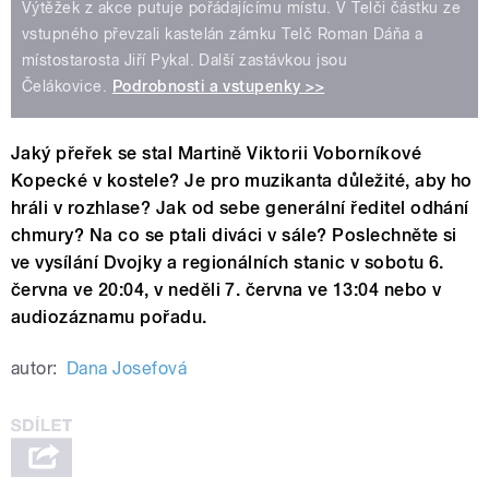
Výtěžek z akce putuje pořádajícímu místu. V Telči částku ze
vstupného převzali kastelán zámku Telč Roman Dáňa a
místostarosta Jiří Pykal. Další zastávkou jsou
Čelákovice.
Podrobnosti a vstupenky >>
Jaký přeřek se stal Martině Viktorii Voborníkové
Kopecké v kostele? Je pro muzikanta důležité, aby ho
hráli v rozhlase? Jak od sebe generální ředitel odhání
chmury? Na co se ptali diváci v sále? Poslechněte si
ve vysílání Dvojky a regionálních stanic v sobotu 6.
června ve 20:04, v neděli 7. června ve 13:04 nebo v
audiozáznamu pořadu.
autor:
Dana Josefová