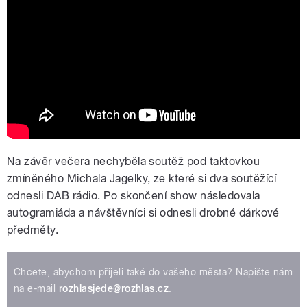
Voborníková Kopecká
Na závěr večera nechyběla soutěž pod taktovkou
zmíněného Michala Jagelky, ze které si dva soutěžící
odnesli DAB rádio. Po skončení show následovala
autogramiáda a návštěvníci si odnesli drobné dárkové
předměty.
Chcete, abychom přijeli také do vašeho města? Napište nám
na e-mail
rozhlasjede@rozhlas.cz
.