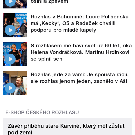
oslnila zpěvem
Rozhlas v Bohumíně: Lucie Polišenská
má ‚Kecky‘, O5 a Radeček chválili
podporu pro mladé kapely
S rozhlasem mě baví svět už 60 let, říká
Helena Vondráčková. Martinu Hrdinkovi
se splnil sen
Rozhlas jede za vámi: Je spousta rádií,
ale rozhlas jenom jeden, zaznělo v Aši
E-SHOP ČESKÉHO ROZHLASU
Závěr příběhu staré Karviné, který měl zůstat
pod zemí