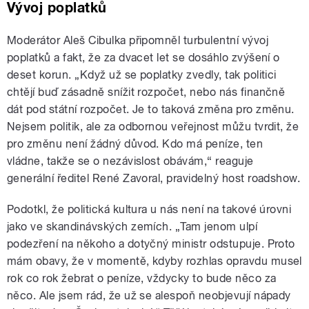
Vývoj poplatků
Moderátor Aleš Cibulka připomněl turbulentní vývoj
poplatků a fakt, že za dvacet let se dosáhlo zvýšení o
deset korun. „Když už se poplatky zvedly, tak politici
chtějí buď zásadně snížit rozpočet, nebo nás finančně
dát pod státní rozpočet. Je to taková změna pro změnu.
Nejsem politik, ale za odbornou veřejnost můžu tvrdit, že
pro změnu není žádný důvod. Kdo má peníze, ten
vládne, takže se o nezávislost obávám,“ reaguje
generální ředitel René Zavoral, pravidelný host roadshow.
Podotkl, že politická kultura u nás není na takové úrovni
jako ve skandinávských zemích. „Tam jenom ulpí
podezření na někoho a dotyčný ministr odstupuje. Proto
mám obavy, že v momentě, kdyby rozhlas opravdu musel
rok co rok žebrat o peníze, vždycky to bude něco za
něco. Ale jsem rád, že už se alespoň neobjevují nápady