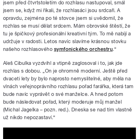
jsem před čtvrtstoletím do rozhlasu nastupoval, smál
jsem se, když mi říkali, že rozhlasáci jsou srdcaři. A
opravdu, zejména po té stovce jsem si uvědomil, že
rozhlas se musí dělat srdcem. Mám obrovské štěstí, že
tu je špičkový profesionální kreativní tým. To mě nabíjí a
udržuje v radosti. Letos navíc slavíme krásnou stovku
našeho rozhlasového
symfonického orchestru
.“
Aleš Cibulka vyzdvihl a vtipně zaglosoval i to, jak jde
rozhlas s dobou. „On je ohromně moderní. Ještě před
dvaceti lety by bylo naprosto nemyslitelné, aby měla na
vlnách veřejnoprávního rozhlasu pořad farářka, která tam
bude navíc vyprávět o své manželce. A hned potom
bude následovat pořad, který moderuje můj manžel
(Michal Jagelka – pozn. red.). Dneska se nad tím vlastně
už nikdo nepozastaví.“
Rozhlas jede za vámi: Martina Viktorie