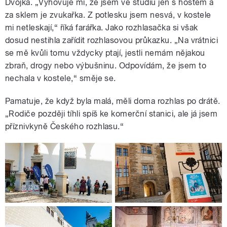
Dvojka. „Vyhovuje mi, že jsem ve studiu jen s hostem a
za sklem je zvukařka. Z potlesku jsem nesvá, v kostele
mi netleskají,“ říká farářka. Jako rozhlasačka si však
dosud nestihla zařídit rozhlasovou průkazku. „Na vrátnici
se mě kvůli tomu vždycky ptají, jestli nemám nějakou
zbraň, drogy nebo výbušninu. Odpovídám, že jsem to
nechala v kostele,“ směje se.
Pamatuje, že když byla malá, měli doma rozhlas po drátě.
„Rodiče později tíhli spíš ke komerční stanici, ale já jsem
příznivkyně Českého rozhlasu.“