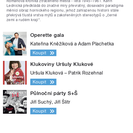
Románová kronika ztraceného města - léta 1945–1961. Karin
Lednická předkládá do značné míry převratný, dosavadní paradigma
měnící obraz hornického regionu, jehož zahlazenou historii stále
překrývá tlustá vrstva mýtů a zakořeněných stereotypů o „černé
zemi a rudém kraji“.
Operette gala
Kateřina Kněžíková a Adam Plachetka
Koupit
Klukoviny Uršuly Klukové
Uršula Kluková – Patrik Rozehnal
Koupit
Půlnoční párty S+Š
Jiří Suchý, Jiří Šlitr
Koupit