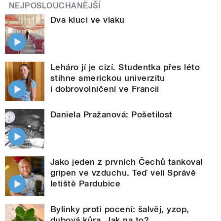
NEJPOSLOUCHANĚJŠÍ
Dva kluci ve vlaku
Leháro jí je cizí. Studentka přes léto
stihne americkou univerzitu
i dobrovolničení ve Francii
Daniela Pražanová: Pošetilost
Jako jeden z prvních Čechů tankoval
gripen ve vzduchu. Teď velí Správě
letiště Pardubice
Bylinky proti pocení: šalvěj, yzop,
dubová kůra. Jak na to?