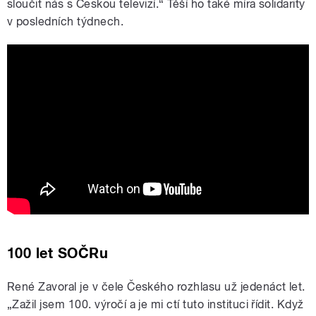
sloučit nás s Českou televizí.“ Těší ho také míra solidarity
v posledních týdnech.
Rozhlas jede za vámi: Generální ředitel
o řízení rozhlasu a stovce
symfonického orchestru
100 let SOČRu
René Zavoral je v čele Českého rozhlasu už jedenáct let.
„Zažil jsem 100. výročí a je mi ctí tuto instituci řídit. Když