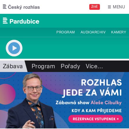
Přejít k hlavnímu obsahu
MENU
ŽIVĚ
PROGRAM
AUDIOARCHIV
KAMERY
Zábava
Program
Pořady
Více
…