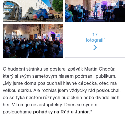
17
fotografií
O hudební stránku se postaral zpěvák Martin Chodúr,
který si svým sametovým hlasem podmanil publikum.
„My jsme doma poslouchali hlavně cédéčka, otec má
velkou sbírku. Ale rozhlas jsem vždycky rád poslouchal,
co se týká načtení různých audioknih nebo divadelních
her. V tom je nezastupitelný. Dnes se synem
posloucháme
pohádky na Rádiu Junior
.“