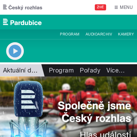
Přejít k hlavnímu obsahu
MENU
ŽIVĚ
PROGRAM
AUDIOARCHIV
KAMERY
Aktuální dění
Program
Pořady
Více
…