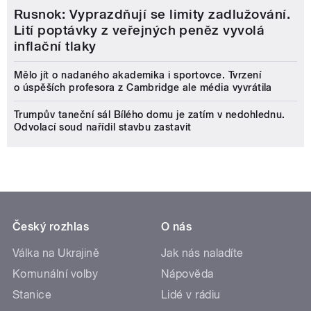
Rusnok: Vyprazdňují se limity zadlužování.
Lití poptávky z veřejných peněz vyvolá
inflační tlaky
Mělo jít o nadaného akademika i sportovce. Tvrzení
o úspěších profesora z Cambridge ale média vyvrátila
Trumpův taneční sál Bílého domu je zatím v nedohlednu.
Odvolací soud nařídil stavbu zastavit
Český rozhlas
O nás
Válka na Ukrajině
Jak nás naladíte
Komunální volby
Nápověda
Stanice
Lidé v rádiu