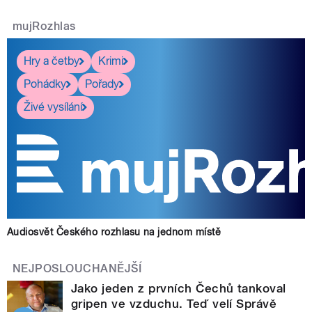
mujRozhlas
Hry a četby
Krimi
Pohádky
Pořady
Živé vysílání
Audiosvět Českého rozhlasu na jednom místě
NEJPOSLOUCHANĚJŠÍ
Jako jeden z prvních Čechů tankoval
gripen ve vzduchu. Teď velí Správě