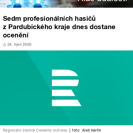
Sedm profesionálních hasičů
z Pardubického kraje dnes dostane
ocenění
26. říjen 2005
Regionální stanice Českého rozhlasu
|
foto:
Aleš Vavřík