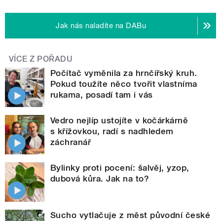
Jak nás naladíte na DABu
VÍCE Z POŘADU
Počítač vyměnila za hrnčířský kruh.
Pokud toužíte něco tvořit vlastníma
rukama, posadí tam i vás
Vedro nejlíp ustojíte v kočárkárně
s křížovkou, radí s nadhledem
záchranář
Bylinky proti pocení: šalvěj, yzop,
dubová kůra. Jak na to?
Sucho vytlačuje z měst původní české