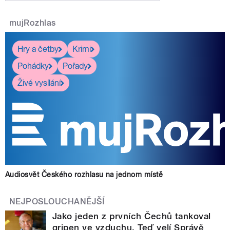
mujRozhlas
Hry a četby
Krimi
Pohádky
Pořady
Živé vysílání
Audiosvět Českého rozhlasu na jednom místě
NEJPOSLOUCHANĚJŠÍ
Jako jeden z prvních Čechů tankoval
gripen ve vzduchu. Teď velí Správě