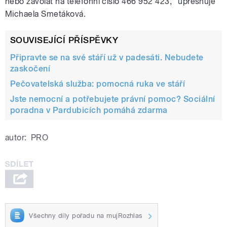
nebo zavolat na telefonní číslo 466 952 423," upřesňuje
Michaela Smetáková.
SOUVISEJÍCÍ PŘÍSPĚVKY
Připravte se na své stáří už v padesáti. Nebudete
zaskočení
Pečovatelská služba: pomocná ruka ve stáří
Jste nemocní a potřebujete právní pomoc? Sociální
poradna v Pardubicích pomáhá zdarma
autor:
PRO
Všechny díly pořadu na mujRozhlas