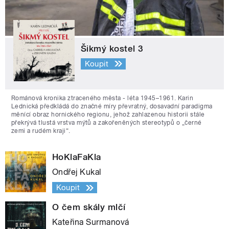
Šikmý kostel 3
Koupit
Románová kronika ztraceného města - léta 1945–1961. Karin
Lednická předkládá do značné míry převratný, dosavadní paradigma
měnící obraz hornického regionu, jehož zahlazenou historii stále
překrývá tlustá vrstva mýtů a zakořeněných stereotypů o „černé
zemi a rudém kraji“.
HoKlaFaKla
Ondřej Kukal
Koupit
O čem skály mlčí
Kateřina Surmanová