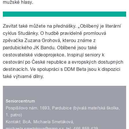
mužské hlasy.
Zavítat také můžete na přednášky. „Oblíbený je literární
cyklus Studánky. O hudbě pravidelně promlouvá
zpěvačka Zuzana Grohová, kterou známe z
pardubického JK Bandu. Oblíbené jsou také
cestovatelské videoprojekce. Inspirují seniory k
cestování po České republice a evropských dostupných
destinacích. Ve spolupráci s DDM Beta jsou k dispozici
také výtvarné dílny.
Seniorcentrum
Pospíšilovo nám. 1693, Pardubice (bývalá mateřská školka,
1. patro)
Kontakt: BcA. Michaela Smetáková,
michaela.smetakova@mmp.cz, tel. 466 859 429