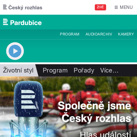
Přejít k hlavnímu obsahu
MENU
ŽIVĚ
PROGRAM
AUDIOARCHIV
KAMERY
Životní styl
Program
Pořady
Více
…