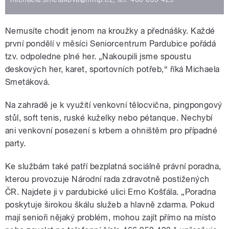
Nemusíte chodit jenom na kroužky a přednášky. Každé
první pondělí v měsíci Seniorcentrum Pardubice pořádá
tzv. odpoledne plné her. „Nakoupili jsme spoustu
deskových her, karet, sportovních potřeb,“ říká Michaela
Smetáková.
Na zahradě je k využití venkovní tělocvična, pingpongový
stůl, soft tenis, ruské kuželky nebo pétanque. Nechybí
ani venkovní posezení s krbem a ohništěm pro případné
party.
Ke službám také patří bezplatná sociálně právní poradna,
kterou provozuje Národní rada zdravotně postižených
ČR. Najdete ji v pardubické ulici Erno Košťála. „Poradna
poskytuje širokou škálu služeb a hlavně zdarma. Pokud
mají senioři nějaký problém, mohou zajít přímo na místo