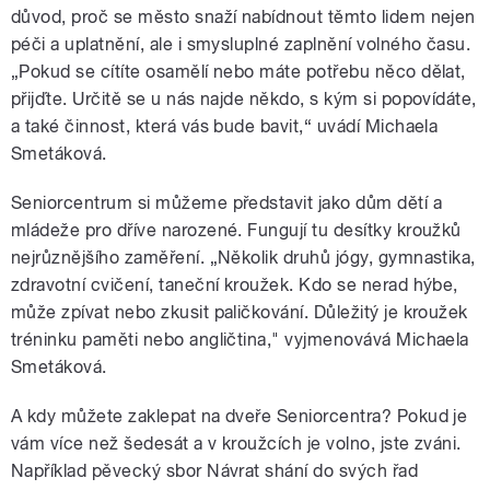
důvod, proč se město snaží nabídnout těmto lidem nejen
péči a uplatnění, ale i smysluplné zaplnění volného času.
„Pokud se cítíte osamělí nebo máte potřebu něco dělat,
přijďte. Určitě se u nás najde někdo, s kým si popovídáte,
a také činnost, která vás bude bavit,“ uvádí Michaela
Smetáková.
Seniorcentrum si můžeme představit jako dům dětí a
mládeže pro dříve narozené. Fungují tu desítky kroužků
nejrůznějšího zaměření. „Několik druhů jógy, gymnastika,
zdravotní cvičení, taneční kroužek. Kdo se nerad hýbe,
může zpívat nebo zkusit paličkování. Důležitý je kroužek
tréninku paměti nebo angličtina," vyjmenovává Michaela
Smetáková.
A kdy můžete zaklepat na dveře Seniorcentra? Pokud je
vám více než šedesát a v kroužcích je volno, jste zváni.
Například pěvecký sbor Návrat shání do svých řad