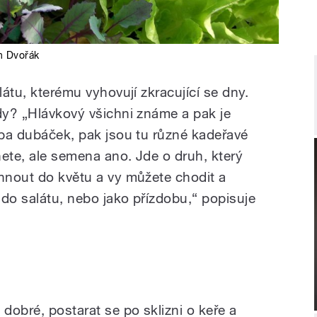
n Dvořák
látu, kterému vyhovují zkracující se dny.
ůdy? „Hlávkový všichni známe a pak je
eba dubáček, pak jsou tu různé kadeřavé
nete, ale semena ano. Jde o druh, který
ěhnout do květu a vy můžete chodit a
ů do salátu, nebo jako přízdobu,“ popisuje
 dobré, postarat se po sklizni o keře a