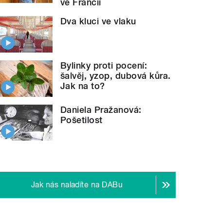
ve Francii
Dva kluci ve vlaku
Bylinky proti pocení:
šalvěj, yzop, dubová kůra.
Jak na to?
Daniela Pražanová:
Pošetilost
Jak nás naladíte na DABu