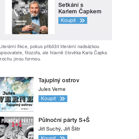
Setkání s
Karlem Čapkem
Koupit
Literární fikce, pokus přiblížit literární nadsázkou
spisovatele, filozofa, ale hlavně člověka Karla Čapka
trochu jinou formou.
Tajuplný ostrov
Jules Verne
Koupit
Půlnoční párty S+Š
Jiří Suchý, Jiří Šlitr
Koupit