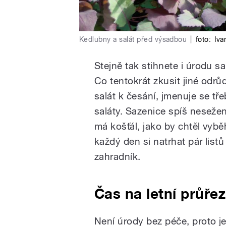
Kedlubny a salát před výsadbou
|
foto:
Iva
Stejně tak stihnete i úrodu sa
Co tentokrát zkusit jiné odr
salát k česání, jmenuje se tř
saláty. Sazenice spíš neseže
má košťál, jako by chtěl vyb
každý den si natrhat pár list
zahradník.
Čas na letní průřez
Není úrody bez péče, proto je