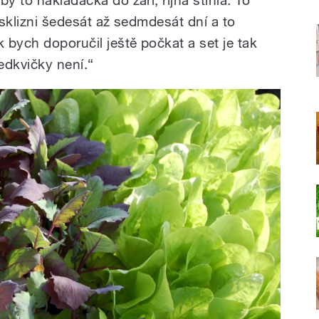
e sklizni šedesát až sedmdesát dní a to
 bych doporučil ještě počkat a set je tak
ředkvičky není.“