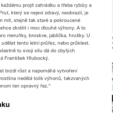
 každému projít zahrádku a třeba rybízy a
rut, který se nejeví zdravý, neobrazil, je
 mít, stejně tak staré a pokroucené
 lehce zkrátit i moc dlouhé výhony. A to
 pro meruňky, broskve, jablíčka, hrušky. U
o udělat tento letní průřez, nebo průklest.
stně tu svoji sílu dá do zbylých
ká František Hlubocký.
lest brzdí růst a napomáhá vytvoření
rostlina nedělá tolik výhonů, takzvaných
 jenom ten opravný řez.“
mku