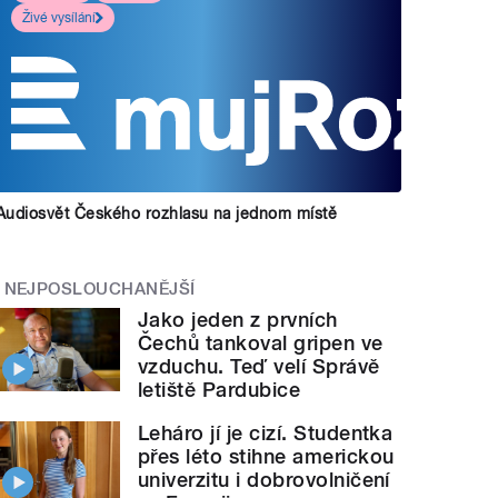
Živé vysílání
Audiosvět Českého rozhlasu na jednom místě
NEJPOSLOUCHANĚJŠÍ
Jako jeden z prvních
Čechů tankoval gripen ve
vzduchu. Teď velí Správě
letiště Pardubice
Leháro jí je cizí. Studentka
přes léto stihne americkou
univerzitu i dobrovolničení