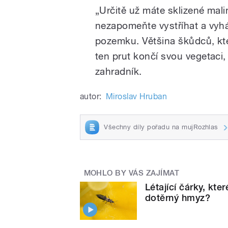
„Určitě už máte sklizené malin
nezapomeňte vystříhat a vyhá
pozemku. Většina škůdců, kteř
ten prut končí svou vegetaci,
zahradník.
autor:
Miroslav Hruban
Všechny díly pořadu na mujRozhlas
MOHLO BY VÁS ZAJÍMAT
Létající čárky, kte
dotěrný hmyz?