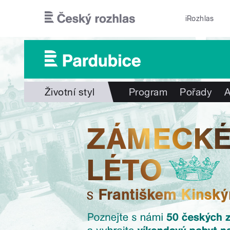
Přejít k hlavnímu obsahu
iRozhlas
Životní styl
Program
Pořady
A