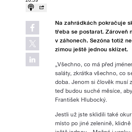
20:59
Na zahrádkách pokračuje skli
třeba se postarat. Zároveň 
v záhonech. Sezóna totiž n
zimou ještě jednou sklízet.
„Všechno, co má před jménem 
saláty, zkrátka všechno, co se
doba. Jenom si člověk musí zji
teď budou suché měsíce, aby t
František Hlubocký.
Jestli už jste sklidili také o
místo po jiné zelenině, klidn
ještě jednou. „Možná i venku b