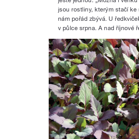
jsou rostliny, kterým stačí k
nám pořád zbývá. U ředkviček
v půlce srpna. A nad říjnové 