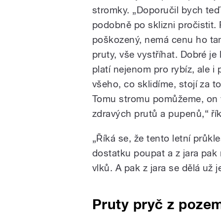
stromky. „Doporučil bych teď
podobně po sklizni pročistit. P
poškozený, nemá cenu ho tam
pruty, vše vystříhat. Dobré je
platí nejenom pro rybíz, ale i
všeho, co sklidíme, stojí za t
Tomu stromu pomůžeme, on vla
zdravých prutů a pupenů,“ ří
„Říká se, že tento letní průk
dostatku poupat a z jara pak 
vlků. A pak z jara se dělá už
Pruty pryč z poze