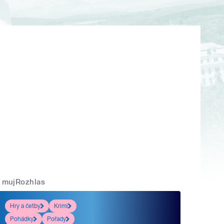
mujRozhlas
Hry a četby
Krimi
Pohádky
Pořady