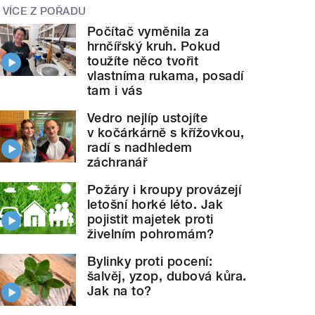
VÍCE Z POŘADU
Počítač vyměnila za
hrnčířský kruh. Pokud
toužíte něco tvořit
vlastníma rukama, posadí
tam i vás
Vedro nejlíp ustojíte
v kočárkárně s křížovkou,
radí s nadhledem
záchranář
Požáry i kroupy provázejí
letošní horké léto. Jak
pojistit majetek proti
živelním pohromám?
Bylinky proti pocení:
šalvěj, yzop, dubová kůra.
Jak na to?