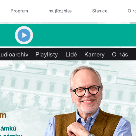
Program
mujRozhlas
Stanice
O r
udioarchiv
Playlisty
Lidé
Kamery
O nás