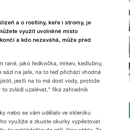
zeň a o rostliny, keře i stromy, je
můžete využít uvolněné místo
ekončí a kdo nezaváhá, může před
rané, jako ředkvička, mrkev, kedlubny,
 sází na jaře, na to teď přichází vhodná
stit, jestli na to má dost vody, protože
o zvládl uzalévat,“ říká zahradník
kurky nebo se vám udělalo ve skleníku
ě ho využijte a zkuste okurky vypěstovat
y to nakládačka do září, října stihla. To