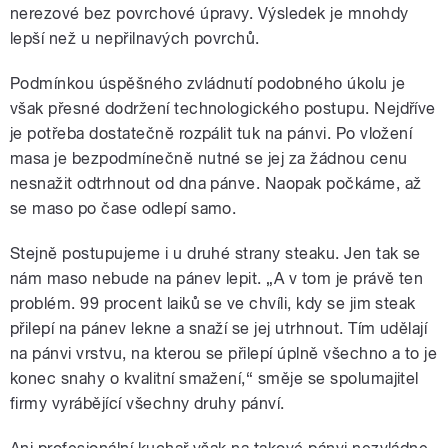
nerezové bez povrchové úpravy. Výsledek je mnohdy
lepší než u nepřilnavých povrchů.
Podmínkou úspěšného zvládnutí podobného úkolu je
však přesné dodržení technologického postupu. Nejdříve
je potřeba dostatečně rozpálit tuk na pánvi. Po vložení
masa je bezpodmínečně nutné se jej za žádnou cenu
nesnažit odtrhnout od dna pánve. Naopak počkáme, až
se maso po čase odlepí samo.
Stejně postupujeme i u druhé strany steaku. Jen tak se
nám maso nebude na pánev lepit. „A v tom je právě ten
problém. 99 procent laiků se ve chvíli, kdy se jim steak
přilepí na pánev lekne a snaží se jej utrhnout. Tím udělají
na pánvi vrstvu, na kterou se přilepí úplně všechno a to je
konec snahy o kvalitní smažení,“ směje se spolumajitel
firmy vyrábějící všechny druhy pánví.