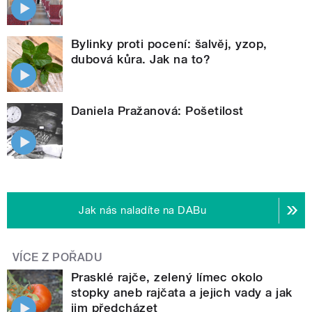
Bylinky proti pocení: šalvěj, yzop,
dubová kůra. Jak na to?
Daniela Pražanová: Pošetilost
Jak nás naladíte na DABu
VÍCE Z POŘADU
Prasklé rajče, zelený límec okolo
stopky aneb rajčata a jejich vady a jak
jim předcházet