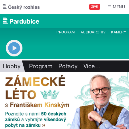
Přejít k hlavnímu obsahu
MENU
ŽIVĚ
PROGRAM
AUDIOARCHIV
KAMERY
Hobby
Program
Pořady
Více
…