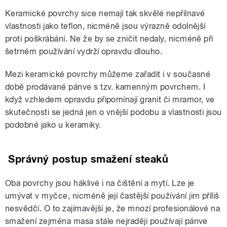
Keramické povrchy sice nemají tak skvělé nepřilnavé
vlastnosti jako teflon, nicméně jsou výrazně odolnější
proti poškrábání. Ne že by se zničit nedaly, nicméně při
šetrném používání vydrží opravdu dlouho.
Mezi keramické povrchy můžeme zařadit i v současné
době prodávané pánve s tzv. kamenným povrchem. I
když vzhledem opravdu připomínají granit či mramor, ve
skutečnosti se jedná jen o vnější podobu a vlastnosti jsou
podobné jako u keramiky.
Správný postup smažení steaků
Oba povrchy jsou háklivé i na čištění a mytí. Lze je
umývat v myčce, nicméně její častější používání jim příliš
nesvědčí. O to zajímavější je, že mnozí profesionálové na
smažení zejména masa stále nejraději používají pánve