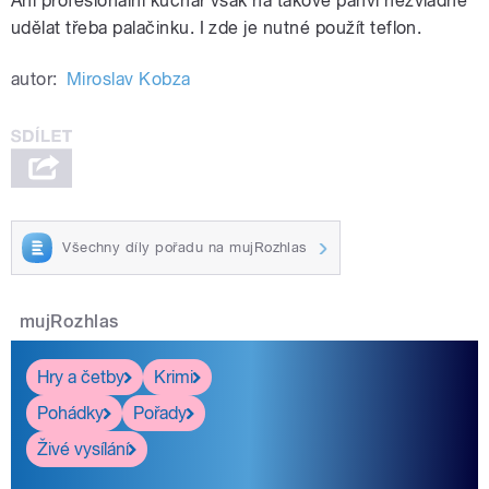
Ani profesionální kuchař však na takové pánvi nezvládne
udělat třeba palačinku. I zde je nutné použít teflon.
autor:
Miroslav Kobza
Všechny díly pořadu na mujRozhlas
mujRozhlas
Hry a četby
Krimi
Pohádky
Pořady
Živé vysílání