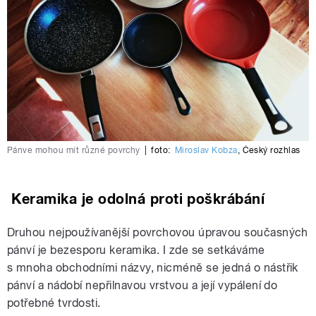
Pánve mohou mít různé povrchy
|
foto:
Miroslav Kobza
,
Český rozhlas
Keramika je odolná proti poškrábání
Druhou nejpoužívanější povrchovou úpravou současných
pánví je bezesporu keramika. I zde se setkáváme
s mnoha obchodními názvy, nicméně se jedná o nástřik
pánví a nádobí nepřilnavou vrstvou a její vypálení do
potřebné tvrdosti.