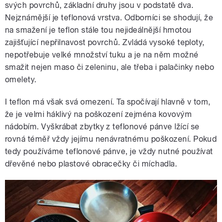
svých povrchů, základní druhy jsou v podstatě dva.
Nejznámější je teflonová vrstva. Odborníci se shodují, že
na smažení je teflon stále tou nejideálnější hmotou
zajišťující nepřilnavost povrchů. Zvládá vysoké teploty,
nepotřebuje velké množství tuku a je na něm možné
smažit nejen maso či zeleninu, ale třeba i palačinky nebo
omelety.
I teflon má však svá omezení. Ta spočívají hlavně v tom,
že je velmi háklivý na poškození zejména kovovým
nádobím. Vyškrábat zbytky z teflonové pánve lžící se
rovná téměř vždy jejímu nenávratnému poškození. Pokud
tedy používáme teflonové pánve, je vždy nutné používat
dřevěné nebo plastové obracečky či míchadla.