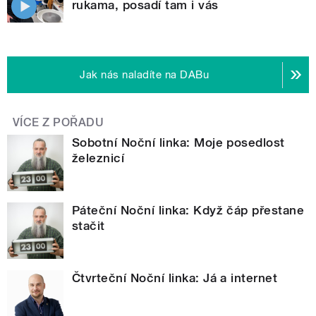
rukama, posadí tam i vás
Jak nás naladíte na DABu
VÍCE Z POŘADU
Sobotní Noční linka: Moje posedlost
železnicí
Páteční Noční linka: Když čáp přestane
stačit
Čtvrteční Noční linka: Já a internet