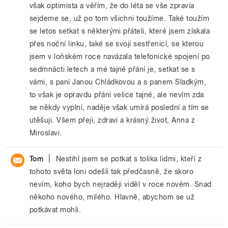
však optimista a věřím, že do léta se vše zpravía
sejdeme se, už po tom všichni toužíme. Také toužím
se letos setkat s některými přáteli, které jsem získala
přes noční linku, také se svojí sestřenicí, se kterou
jsem v loňském roce navázala telefonické spojení po
sedmnácti letech a mé tajné přání je, setkat se s
vámi, s paní Janou Chládkovou a s panem Sladkým,
to však je opravdu přání velice tajné, ale nevím zda
se někdy vyplní, naděje však umírá poslední a tím se
utěšuji. Všem přeji, zdraví a krásný život, Anna z
Miroslavi.
|
Tom
Nestihl jsem se potkat s tolika lidmi, kteří z
tohoto světa loni odešli tak předčasně, že skoro
nevím, koho bych nejraději viděl v roce novém. Snad
někoho nového, milého. Hlavně, abychom se už
potkávat mohli.