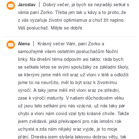
|
Jaroslav
Dobrý večer, já bych se nejraději setkal s
váma paní Zorko. Třeba jen tak u kávy a to proto, že
z vás vyzařuje životní optimismus a chuť žít naplno.
Váš posluchač. Mějte se dobře.
|
Alena
Krásný večer Vám, paní Zorko a
samozřejmě všem ostatním posluchačům Noční
linky. Na dnešní téma odpovím asi takto: ráda bych
se setkala letos se svými spolužáky ze základní školy,
se kterými jsme měli mít sraz už vloni v létě a odložili
jsme to na neurčito, měl to být sraz k životnímu
výročí. A taky jsme měli mít vloni sraz ze střední,
zase k výročí maturity. V našem důchodovém věku
už jsou tato setkání pro nás vzácná, už nás taky pár
chybí a vloni nám covid vzal tyto krásné chvíle. Takže
jsem zvědavá, jaká překvapení pro nás letošní rok
uchystá a zda nám nějaký sraz vyjde, je to moje
přání. Dneska jsem slyšela takovou dobrou větu, tak