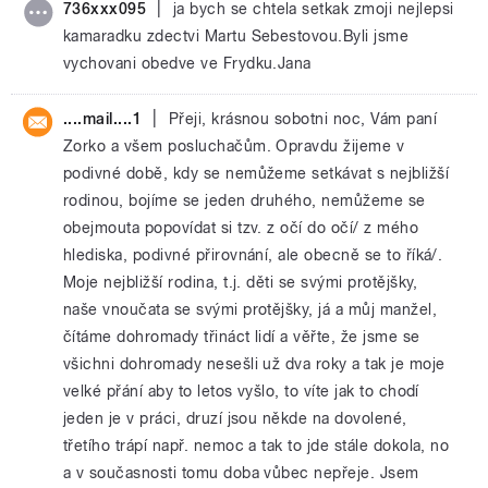
|
736xxx095
ja bych se chtela setkak zmoji nejlepsi
kamaradku zdectvi Martu Sebestovou.Byli jsme
vychovani obedve ve Frydku.Jana
|
....mail....1
Přeji, krásnou sobotni noc, Vám paní
Zorko a všem posluchačům. Opravdu žijeme v
podivné době, kdy se nemůžeme setkávat s nejbližší
rodinou, bojíme se jeden druhého, nemůžeme se
obejmouta popovídat si tzv. z očí do očí/ z mého
hlediska, podivné přirovnání, ale obecně se to říká/.
Moje nejbližší rodina, t.j. děti se svými protějšky,
naše vnoučata se svými protějšky, já a můj manžel,
čítáme dohromady třináct lidí a věřte, že jsme se
všichni dohromady nesešli už dva roky a tak je moje
velké přání aby to letos vyšlo, to víte jak to chodí
jeden je v práci, druzí jsou někde na dovolené,
třetího trápí např. nemoc a tak to jde stále dokola, no
a v současnosti tomu doba vůbec nepřeje. Jsem