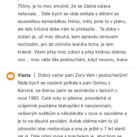
70tiny, je to moc smutné, že se žádná oslava
nekonala... Dále bych se ráda setkala s dětství se
sousedkou-kamarádkou Helou, měly jsme to v plánu,
ale tato hrůzná doba nám to překazila... Ta doba v
izolaci je, už moc dlouhá, kam opravdu nemusím
nechodím, jen do zimního lesníha ticha, je tam
krásně. Všem přeji moc zdraví a přeji klidnou dobrou
noc... moc ráda Vás poslouchám, když neusnu, Ivana
|
Vlasta
Dobrý večer paní Zoro Vám i posluchačům!
Ráda bych se osobně potkala s paní Geňou z
Karviné, se kterou jsem se seznámila v lázních v
roce 1982. Celé roky si píšeme, pravidelně si
vzájemně posíláme blahopřání k narozeninám,
veškerým svátkům a několikráte v roce si zavoláme a
je to na dlouhé povídání. Avšak oběma nám to již
zdravotní stav nedovoluje a ona je ještě o 7 let starší
jak já. Dále přání moje s manželem je, abychom se