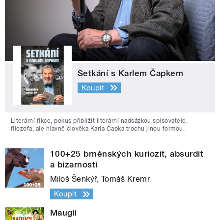
Setkání s Karlem Čapkem
Koupit
Literární fikce, pokus přiblížit literární nadsázkou spisovatele,
filozofa, ale hlavně člověka Karla Čapka trochu jinou formou.
100+25 brněnských kuriozit, absurdit
a bizarností
Miloš Šenkýř, Tomáš Kremr
Koupit
Mauglí