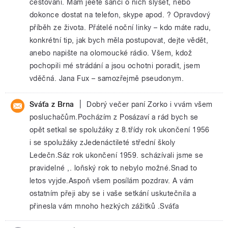
cestování. Mám jeětě šanci o nich slyšet, nebo
dokonce dostat na telefon, skype apod. ? Opravdový
příběh ze života. Přátelé noční linky – kdo máte radu,
konkrétní tip, jak bych měla postupovat, dejte vědět,
anebo napište na olomoucké rádio. Všem, kdož
pochopili mé strádání a jsou ochotni poradit, jsem
vděčná. Jana Fux – samozřejmě pseudonym.
|
Sváťa z Brna
Dobrý večer paní Zorko i vvám všem
posluchačům.Pocházím z Posázaví a rád bych se
opět setkal se spolužáky z 8.třídy rok ukončení 1956
i se spolužáky zJedenáctileté střední školy
Ledečn.Sáz rok ukončení 1959. scházívali jsme se
pravidelné ,. loňský rok to nebylo možné.Snad to
letos vyjde.Aspoň všem posílám pozdrav. A vám
ostatním přeji aby se i vaše setkání uskutečnila a
přinesla vám mnoho hezkých zážitků .Sváťa