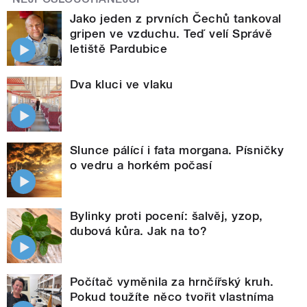
Jako jeden z prvních Čechů tankoval
gripen ve vzduchu. Teď velí Správě
letiště Pardubice
Dva kluci ve vlaku
Slunce pálící i fata morgana. Písničky
o vedru a horkém počasí
Bylinky proti pocení: šalvěj, yzop,
dubová kůra. Jak na to?
Počítač vyměnila za hrnčířský kruh.
Pokud toužíte něco tvořit vlastníma