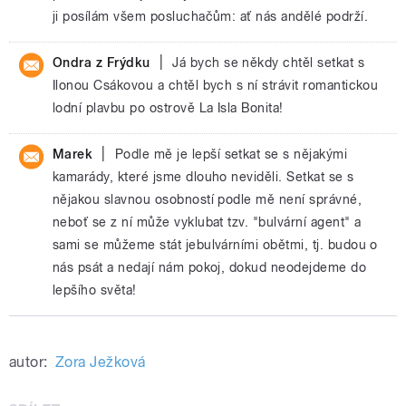
ji posílám všem posluchačům: ať nás andělé podrží.
|
Ondra z Frýdku
Já bych se někdy chtěl setkat s
Ilonou Csákovou a chtěl bych s ní strávit romantickou
lodní plavbu po ostrově La Isla Bonita!
|
Marek
Podle mě je lepší setkat se s nějakými
kamarády, které jsme dlouho neviděli. Setkat se s
nějakou slavnou osobností podle mě není správné,
neboť se z ní může vyklubat tzv. "bulvární agent" a
sami se můžeme stát jebulvárními obětmi, tj. budou o
nás psát a nedají nám pokoj, dokud neodejdeme do
lepšího světa!
autor:
Zora Ježková