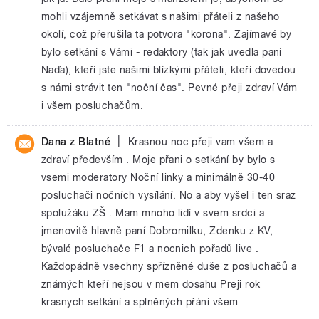
mohli vzájemně setkávat s našimi přáteli z našeho
okolí, což přerušila ta potvora "korona". Zajímavé by
bylo setkání s Vámi - redaktory (tak jak uvedla paní
Naďa), kteří jste našimi blízkými přáteli, kteří dovedou
s námi strávit ten "noční čas". Pevné přeji zdraví Vám
i všem posluchačům.
|
Dana z Blatné
Krasnou noc přeji vam všem a
zdraví především . Moje přani o setkání by bylo s
vsemi moderatory Noční linky a minimálně 30-40
posluchači nočních vysílání. No a aby vyšel i ten sraz
spolužáku ZŠ . Mam mnoho lidí v svem srdci a
jmenovitě hlavně paní Dobromilku, Zdenku z KV,
bývalé posluchače F1 a nocnich pořadů live .
Každopádně vsechny spřízněné duše z posluchačů a
známých kteří nejsou v mem dosahu Preji rok
krasnych setkání a splněných přání všem