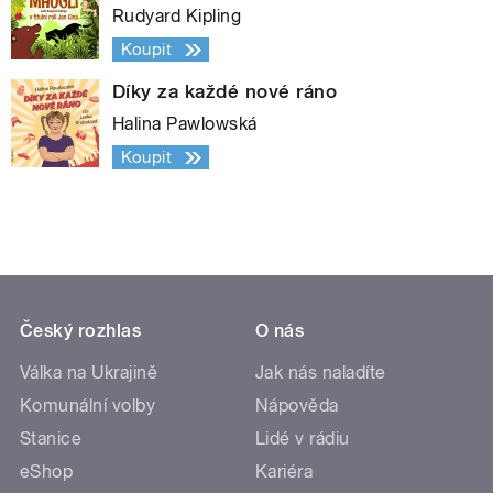
Rudyard Kipling
Koupit
Díky za každé nové ráno
Halina Pawlowská
Koupit
Český rozhlas
O nás
Válka na Ukrajině
Jak nás naladíte
Komunální volby
Nápověda
Stanice
Lidé v rádiu
eShop
Kariéra