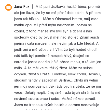
|
Jana Fux
Milá paní Ježková, hezké téma, pro mě
ale jen iluze, že by se mé přání dalo splnit. A při tom
jsem tak blízko… Mám v Olomouci bratra, můj otec
matku opoustil před mým narozením, potom se
oženil, z toho manželství byli syn a dcera a náš
společný otec by býval měl nad sto let. Znám jejich
jména i data narození, ale nevím jak a kde hledat. A
jestli oni o mě vůbec ví? Vím, že byli hodně chudí,
náš tatík byl poměrně nespolehlivý, údajně se
narodila jedna dcerka ještě přede mnou, o té vím jen
málo. A že měl velmi těžký život. Mám za sebou
odyseu, život v Praze, Londýně, New Yorku, Texasu,
studium tehdy v západním Berlíně…Chybí mi velmi
jen moji sourozenci. Jak ráda bych slyšela, že se jim
vede. Detaily nepíši úmyslně, ráda bych chránila mé
nevinné sourozence i sebe. Možná někdo poradí.
Jsem na francouzských holích a corona nedovoluje