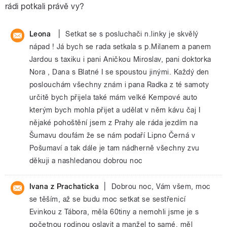
rádi potkali právě vy?
|
Leona
Setkat se s posluchači n.linky je skvělý
nápad ! Já bych se rada setkala s p.Milanem a panem
Jardou s taxiku i pani Aničkou Miroslav, pani doktorka
Nora , Dana s Blatné I se spoustou jinými. Každý den
poslouchám všechny znám i pana Radka z té samoty
určitě bych přijela také mám velké Kempové auto
kterým bych mohla přijet a udělat v něm kávu čaj I
nějaké pohoštění jsem z Prahy ale ráda jezdím na
Šumavu doufám že se nám podaří Lipno Černá v
Pošumaví a tak dále je tam nádherně všechny zvu
děkuji a nashledanou dobrou noc
|
Ivana z Prachaticka
Dobrou noc, Vám všem, moc
se těším, až se budu moc setkat se sestřenicí
Evinkou z Tábora, měla 60tiny a nemohli jsme je s
početnou rodinou oslavit a manžel to samé, měl