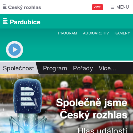
Přejít k hlavnímu obsahu
MENU
ŽIVĚ
PROGRAM
AUDIOARCHIV
KAMERY
Společnost
Program
Pořady
Více
…