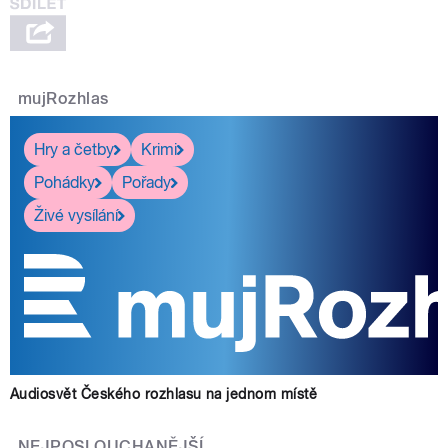
mujRozhlas
Hry a četby
Krimi
Pohádky
Pořady
Živé vysílání
Audiosvět Českého rozhlasu na jednom místě
NEJPOSLOUCHANĚJŠÍ