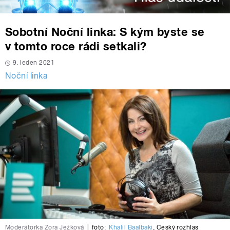
Sobotní Noční linka: S kým byste se
v tomto roce rádi setkali?
9. leden 2021
Noční linka
Moderátorka Zora Ježková
|
foto:
Khalil Baalbaki
,
Český rozhlas