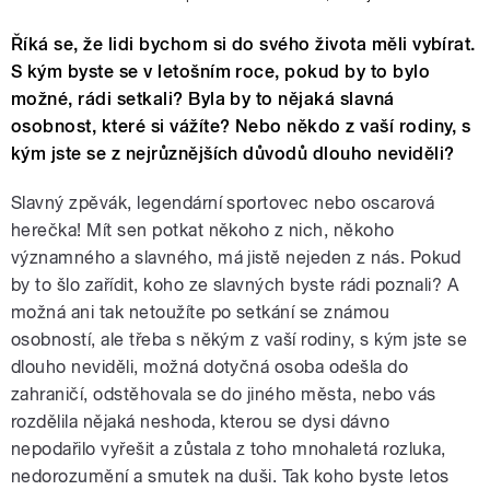
Říká se, že lidi bychom si do svého života měli vybírat.
S kým byste se v letošním roce, pokud by to bylo
možné, rádi setkali? Byla by to nějaká slavná
osobnost, které si vážíte? Nebo někdo z vaší rodiny, s
kým jste se z nejrůznějších důvodů dlouho neviděli?
Slavný zpěvák, legendární sportovec nebo oscarová
herečka! Mít sen potkat někoho z nich, někoho
významného a slavného, má jistě nejeden z nás. Pokud
by to šlo zařídit, koho ze slavných byste rádi poznali? A
možná ani tak netoužíte po setkání se známou
osobností, ale třeba s někým z vaší rodiny, s kým jste se
dlouho neviděli, možná dotyčná osoba odešla do
zahraničí, odstěhovala se do jiného města, nebo vás
rozdělila nějaká neshoda, kterou se dysi dávno
nepodařilo vyřešit a zůstala z toho mnohaletá rozluka,
nedorozumění a smutek na duši. Tak koho byste letos