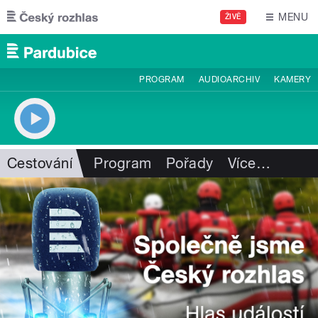
Přejít k hlavnímu obsahu
MENU
ŽIVĚ
PROGRAM
AUDIOARCHIV
KAMERY
Cestování
Program
Pořady
Více
…