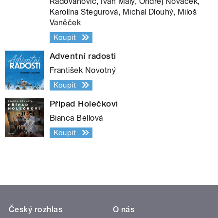
Radovanovič, Ivan Malý, Ondřej Nováček,
Karolína Stegurová, Michal Dlouhý, Miloš
Vaněček
Koupit
Adventní radosti
František Novotný
Koupit
Případ Holečkovi
Bianca Bellová
Koupit
Český rozhlas
O nás