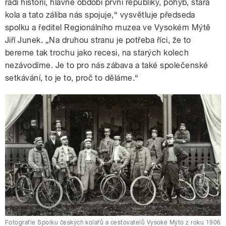
rádi historii, hlavně období první republiky, pohyb, stará
kola a tato záliba nás spojuje,“ vysvětluje předseda
spolku a ředitel Regionálního muzea ve Vysokém Mýtě
Jiří Junek. „Na druhou stranu je potřeba říci, že to
bereme tak trochu jako recesi, na starých kolech
nezávodíme. Je to pro nás zábava a také společenské
setkávání, to je to, proč to děláme.“
Fotografie Spolku českých kolařů a cestovatelů Vysoké Mýto z roku 1906