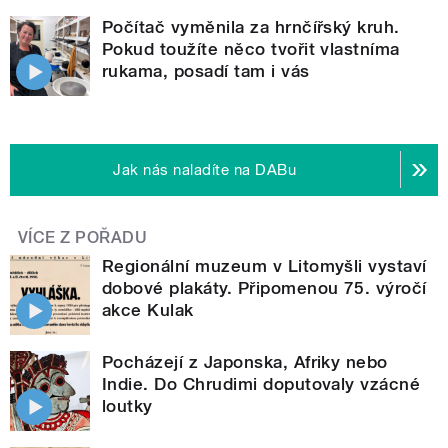
Počítač vyměnila za hrnčířský kruh.
Pokud toužíte něco tvořit vlastníma
rukama, posadí tam i vás
Jak nás naladíte na DABu
VÍCE Z POŘADU
Regionální muzeum v Litomyšli vystaví
dobové plakáty. Připomenou 75. výročí
akce Kulak
Pocházejí z Japonska, Afriky nebo
Indie. Do Chrudimi doputovaly vzácné
loutky