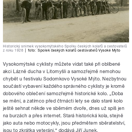
Historický snímek vysokomýtského Spolku českých kolařů a cestovatelů
z roku 1928
|
foto:
Spolek českých kolařů cestovatelů Vysoké Mýto
Vysokomýtské cyklisty můžete vídat také při oblíbené
akci Lázně ducha v Litomyšli a samozřejmě nemohou
chybět u festivalu Sodomkovo Vysoké Mýto. Nezbytnou
součástí vybavení každého správného cyklisty je kromě
dobového oblečení samozřejmě historické kolo. „Doba
se mění, a zatímco před čtrnácti lety se dalo staré kolo
ještě sehnat někde ve sběrném dvoře, dnes už spíš jen
na burzách a přes internet. Stará historická kola, stejně
jako auta nebo motocykly, jsou předmětem sběratelství,
jsou to zkrátka veteráni,“ dodává Jiří Junek.