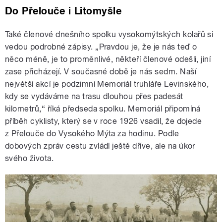
Do Přelouče i Litomyšle
Také členové dnešního spolku vysokomýtských kolařů si
vedou podrobné zápisy. „Pravdou je, že je nás teď o
něco méně, je to proměnlivé, někteří členové odešli, jiní
zase přicházejí. V současné době je nás sedm. Naší
největší akcí je podzimní Memoriál truhláře Levinského,
kdy se vydáváme na trasu dlouhou přes padesát
kilometrů,“ říká předseda spolku. Memoriál připomíná
příběh cyklisty, který se v roce 1926 vsadil, že dojede
z Přelouče do Vysokého Mýta za hodinu. Podle
dobových zpráv cestu zvládl ještě dříve, ale na úkor
svého života.