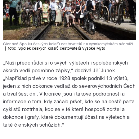
Členové Spolku českých kolařů cestovatelů na vysokomýtském nádraíží
|
foto:
Spolek českých kolařů cestovatelů Vysoké Mýto
„Naši předchůdci si o svých výletech i společenských
akcích vedli podrobné zápisy,“ dodává Jiří Junek.
„Například právě v roce 1928 spolek podnikl 13 výletů,
jeden z nich dokonce vedl až do severovýchodních Čech
a trval šest dní. V kronice jsou i takové podrobnosti a
informace o tom, kdy začalo pršet, kde se na cestě parta
cyklistů roztrhala, kdo se v té které hospodě zdržel a
dokonce i grafy, které dokumentují účast na výletech a
také členských schůzích.“