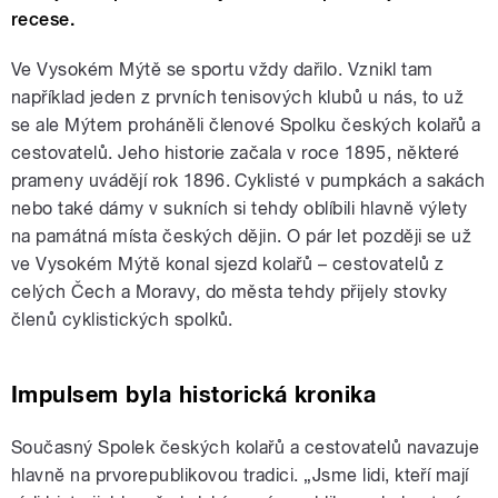
recese.
Ve Vysokém Mýtě se sportu vždy dařilo. Vznikl tam
například jeden z prvních tenisových klubů u nás, to už
se ale Mýtem proháněli členové Spolku českých kolařů a
cestovatelů. Jeho historie začala v roce 1895, některé
prameny uvádějí rok 1896. Cyklisté v pumpkách a sakách
nebo také dámy v sukních si tehdy oblíbili hlavně výlety
na památná místa českých dějin. O pár let později se už
ve Vysokém Mýtě konal sjezd kolařů – cestovatelů z
celých Čech a Moravy, do města tehdy přijely stovky
členů cyklistických spolků.
Impulsem byla historická kronika
Současný Spolek českých kolařů a cestovatelů navazuje
hlavně na prvorepublikovou tradici. „Jsme lidi, kteří mají