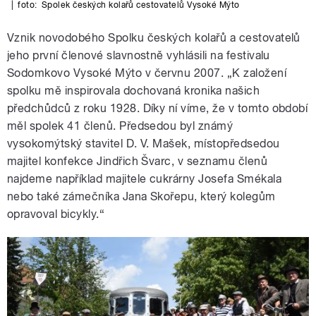
|
foto:
Spolek českých kolařů cestovatelů Vysoké Mýto
Vznik novodobého Spolku českých kolařů a cestovatelů
jeho první členové slavnostně vyhlásili na festivalu
Sodomkovo Vysoké Mýto v červnu 2007. „K založení
spolku mě inspirovala dochovaná kronika našich
předchůdců z roku 1928. Díky ní víme, že v tomto období
měl spolek 41 členů. Předsedou byl známý
vysokomýtský stavitel D. V. Mašek, místopředsedou
majitel konfekce Jindřich Švarc, v seznamu členů
najdeme například majitele cukrárny Josefa Smékala
nebo také zámečníka Jana Skořepu, který kolegům
opravoval bicykly.“