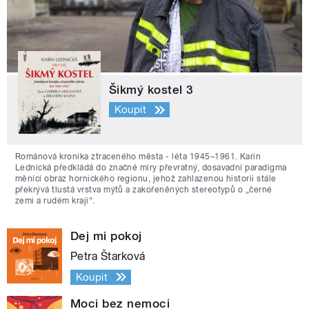
Šikmý kostel 3
Koupit
Románová kronika ztraceného města - léta 1945–1961. Karin
Lednická předkládá do značné míry převratný, dosavadní paradigma
měnící obraz hornického regionu, jehož zahlazenou historii stále
překrývá tlustá vrstva mýtů a zakořeněných stereotypů o „černé
zemi a rudém kraji“.
Dej mi pokoj
Petra Štarková
Koupit
Moci bez nemoci