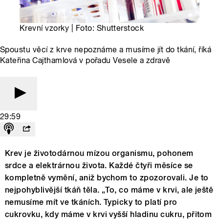
Krevní vzorky | Foto: Shutterstock
Spoustu věcí z krve nepoznáme a musíme jít do tkání, říká
Kateřina Cajthamlová v pořadu Vesele a zdravě
29:59
Krev je životodárnou mízou organismu, pohonem
srdce a elektrárnou života. Každé čtyři měsíce se
kompletně vymění, aniž bychom to zpozorovali. Je to
nejpohyblivější tkáň těla. „To, co máme v krvi, ale ještě
nemusíme mít ve tkáních. Typicky to platí pro
cukrovku, kdy máme v krvi vyšší hladinu cukru, přitom