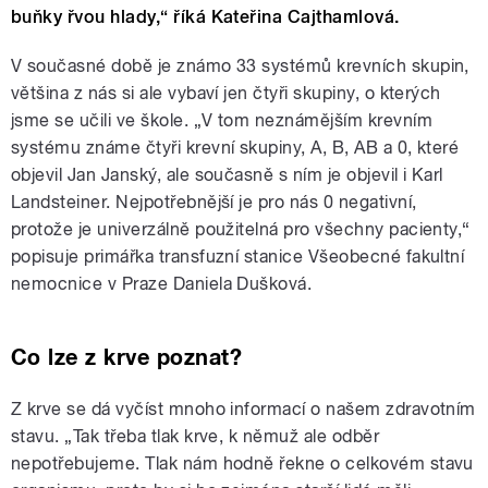
buňky řvou hlady,“ říká Kateřina Cajthamlová.
V současné době je známo 33 systémů krevních skupin,
většina z nás si ale vybaví jen čtyři skupiny, o kterých
jsme se učili ve škole. „V tom neznámějším krevním
systému známe čtyři krevní skupiny, A, B, AB a 0, které
objevil Jan Janský, ale současně s ním je objevil i Karl
Landsteiner. Nejpotřebnější je pro nás 0 negativní,
protože je univerzálně použitelná pro všechny pacienty,“
popisuje primářka transfuzní stanice Všeobecné fakultní
nemocnice v Praze Daniela Dušková.
Co lze z krve poznat?
Z krve se dá vyčíst mnoho informací o našem zdravotním
stavu. „Tak třeba tlak krve, k němuž ale odběr
nepotřebujeme. Tlak nám hodně řekne o celkovém stavu