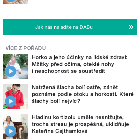
Jak nás naladíte na DABu
VÍCE Z POŘADU
Horko a jeho účinky na lidské zdraví:
Mžitky před očima, oteklé nohy
i neschopnost se soustředit
Natržená šlacha bolí ostře, zánět
poznáme podle otoku a horkosti. Které
šlachy bolí nejvíc?
Hladinu kortizolu uměle nesnižujte,
trocha stresu je prospěšná, uklidňuje
Kateřina Cajthamlová