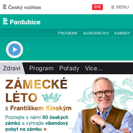
Přejít k hlavnímu obsahu
MENU
ŽIVĚ
PROGRAM
AUDIOARCHIV
KAMERY
Zdraví
Program
Pořady
Více
…