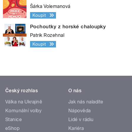
Šárka Volemanová
Koupit
Pochoutky z horské chaloupky
Patrik Rozehnal
Koupit
Český rozhlas
O nás
Válka na Ukrajině
Jak nás naladíte
Komunální volby
Nápověda
Stanice
Lidé v rádiu
eShop
Kariéra