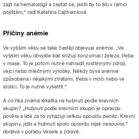
zajít na hematologii a zeptat se, jestli by to šlo v rámci
pojištění,“ radí Kateřina Cajthamlová.
Příčiny anémie
Ve vyšším věku se také častěji objevuje anémie. „Ve
vyšším věku obvykle lidé snižují konzumaci železa, třeba
v mase. To je potom nutné nahradit rostlinnými zdroji,
vejci nebo mléčnými výrobky. Někdy bývá anémie
způsobena i nějakými ztrátami, třeba v moči nebo ve
stolici. To je nutné vyšetřit.“
A co říká známá lékařka na hubnutí podle krevních
skupin? „Hubnutí podle krevních skupin je opravdu
pověra a lidé za to vyhazují velkou spoustu peněz. Krevní
skupiny, jídlo a hubnutí spolu opravdu nijak nesouvisí,“
dodává v pořadu Vesele a zdravě.