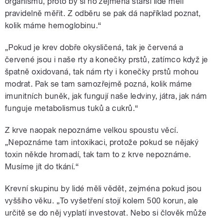
organismu, proto by si ho zejména starší lidé měli
pravidelně měřit. Z odběru se pak dá například poznat,
kolik máme hemoglobinu.“
„Pokud je krev dobře okysličená, tak je červená a
červené jsou i naše rty a konečky prstů, zatímco když je
špatně oxidovaná, tak nám rty i konečky prstů mohou
modrat. Pak se tam samozřejmě pozná, kolik máme
imunitních buněk, jak fungují naše ledviny, játra, jak nám
funguje metabolismus tuků a cukrů.“
Z krve naopak nepoznáme velkou spoustu věcí.
„Nepoznáme tam intoxikaci, protože pokud se nějaký
toxin někde hromadí, tak tam to z krve nepoznáme.
Musíme jít do tkání.“
Krevní skupinu by lidé měli vědět, zejména pokud jsou
vyššího věku. „To vyšetření stojí kolem 500 korun, ale
určitě se do něj vyplatí investovat. Nebo si člověk může