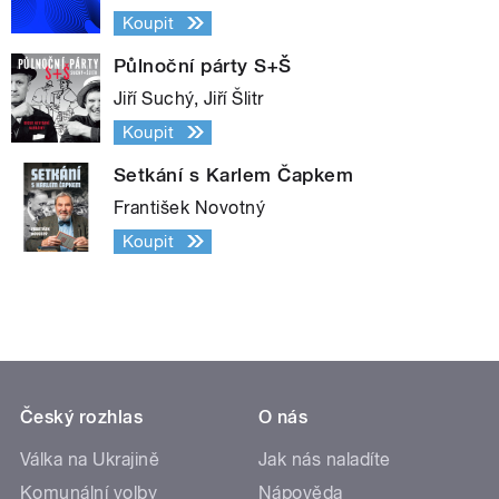
Koupit
Půlnoční párty S+Š
Jiří Suchý, Jiří Šlitr
Koupit
Setkání s Karlem Čapkem
František Novotný
Koupit
Český rozhlas
O nás
Válka na Ukrajině
Jak nás naladíte
Komunální volby
Nápověda