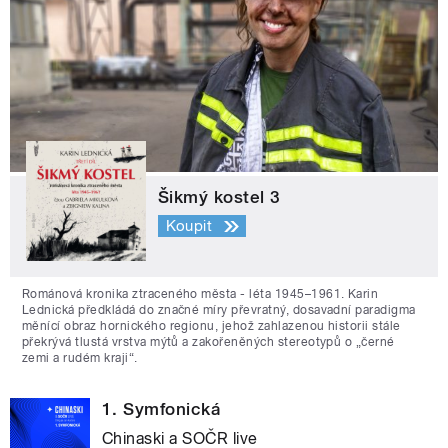
Šikmý kostel 3
Koupit
Románová kronika ztraceného města - léta 1945–1961. Karin
Lednická předkládá do značné míry převratný, dosavadní paradigma
měnící obraz hornického regionu, jehož zahlazenou historii stále
překrývá tlustá vrstva mýtů a zakořeněných stereotypů o „černé
zemi a rudém kraji“.
1. Symfonická
Chinaski a SOČR live