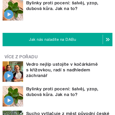
Bylinky proti pocení: šalvěj, yzop,
dubová kůra. Jak na to?
Jak nás naladíte na DABu
VÍCE Z POŘADU
Vedro nejlíp ustojíte v kočárkárně
s křížovkou, radí s nadhledem
záchranář
Bylinky proti pocení: šalvěj, yzop,
dubová kůra. Jak na to?
Sucho vytlačuje z měst původní české