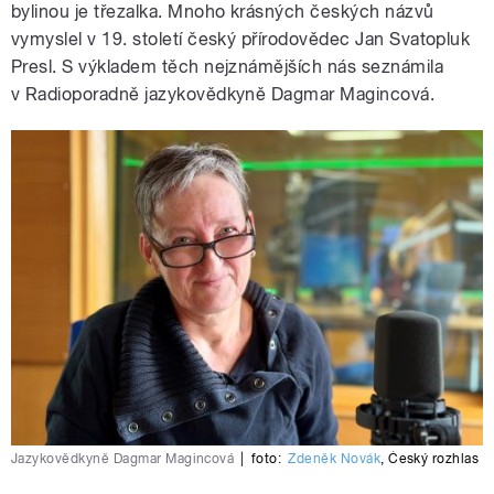
bylinou je třezalka. Mnoho krásných českých názvů
vymyslel v 19. století český přírodovědec Jan Svatopluk
Presl. S výkladem těch nejznámějších nás seznámila
v Radioporadně jazykovědkyně Dagmar Magincová.
Jazykovědkyně Dagmar Magincová
|
foto:
Zdeněk Novák
,
Český rozhlas