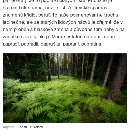
per (=letět). Je to podle křídlatých listů. Příbuzné je i
staroindické parná, což je list. A litevské sparnas
znamená křídlo, peruť. To naše pojmenování je trochu
jedinečné, ale ze starých lidových názvů je zřejmé, že v
něm proběhla hlásková změna a původně tam nebylo na
začátku slova k, ale p. Máme ostatně nářeční jména:
papradí, papradlí, papruška, paprání, papratina.
Kapradí
|
foto:
Pixabay