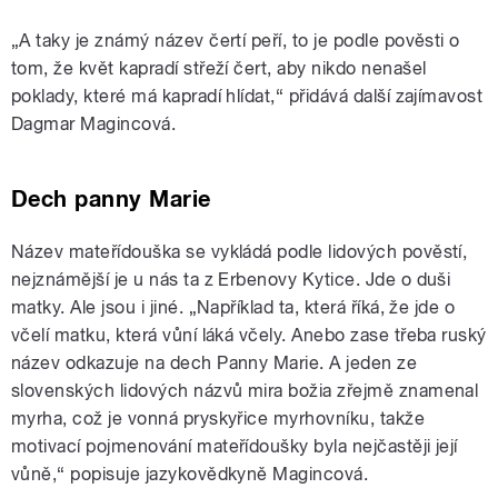
„A taky je známý název čertí peří, to je podle pověsti o
tom, že květ kapradí střeží čert, aby nikdo nenašel
poklady, které má kapradí hlídat,“ přidává další zajímavost
Dagmar Magincová.
Dech panny Marie
Název mateřídouška se vykládá podle lidových pověstí,
nejznámější je u nás ta z Erbenovy Kytice. Jde o duši
matky. Ale jsou i jiné. „Například ta, která říká, že jde o
včelí matku, která vůní láká včely. Anebo zase třeba ruský
název odkazuje na dech Panny Marie. A jeden ze
slovenských lidových názvů mira božia zřejmě znamenal
myrha, což je vonná pryskyřice myrhovníku, takže
motivací pojmenování mateřídoušky byla nejčastěji její
vůně,“ popisuje jazykovědkyně Magincová.