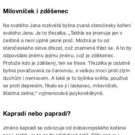
Milovníček i zděšenec
Na svatého Jana rozkvétá bylina zvaná staročesky koření
svatého Jana. Je to třezalka. „Takhle se jmenuje jen v
češtině a není úplně jasné proč. Možná je to od
staročeského slova dřezat, což znamená třást se. A to by
odpovídalo jinému jejímu jménu, což je zděšenec.
Protože kdo je zděšený, ten se třese. Třezalka je ostatně
bylina považovaná za čarovnou, s velkou mocí proti zlým
duchům i nemocem. A také je to bylinka světla, používá
se proti depresím, říkalo se jí i laskavec, milovníček,
šťastná zelina,“ vyjmenovává jazykovědkyně.
Kapradí nebo papradí?
Jméno kapradí se odvozuje od indoevropského kořene