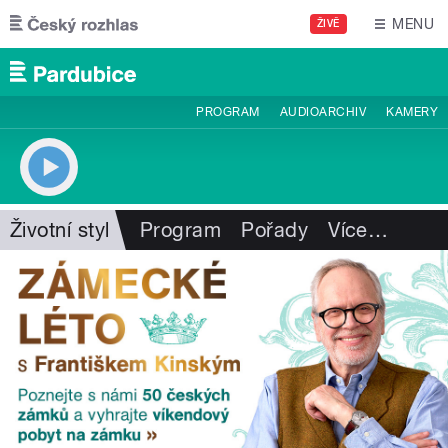
Přejít k hlavnímu obsahu
MENU
ŽIVĚ
PROGRAM
AUDIOARCHIV
KAMERY
Životní styl
Program
Pořady
Více
…