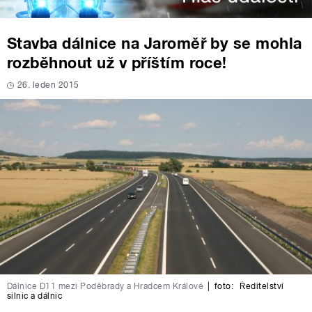
Stavba dálnice na Jaroměř by se mohla
rozběhnout už v příštím roce!
26. leden 2015
Dálnice D11 mezi Poděbrady a Hradcem Králové
|
foto:
Ředitelství
silnic a dálnic