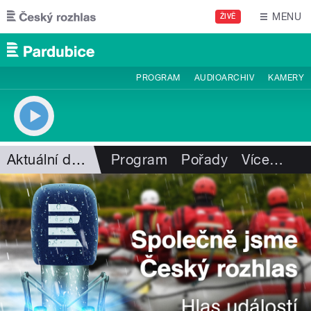
Přejít k hlavnímu obsahu
MENU
ŽIVĚ
PROGRAM
AUDIOARCHIV
KAMERY
Aktuální dění
Program
Pořady
Více
…