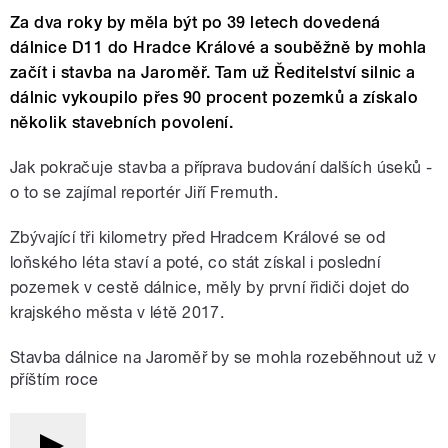
Za dva roky by měla být po 39 letech dovedená
dálnice D11 do Hradce Králové a souběžně by mohla
začít i stavba na Jaroměř. Tam už Ředitelství silnic a
dálnic vykoupilo přes 90 procent pozemků a získalo
několik stavebních povolení.
Jak pokračuje stavba a příprava budování dalších úseků -
o to se zajímal reportér Jiří Fremuth.
Zbývající tři kilometry před Hradcem Králové se od
loňského léta staví a poté, co stát získal i poslední
pozemek v cestě dálnice, měly by první řidiči dojet do
krajského města v létě 2017.
Stavba dálnice na Jaroměř by se mohla rozeběhnout už v
příštím roce