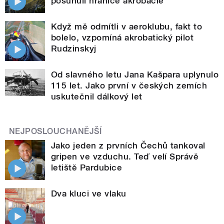
posunuli hranice akrobacie
Když mě odmítli v aeroklubu, fakt to
bolelo, vzpomíná akrobatický pilot
Rudzinskyj
Od slavného letu Jana Kašpara uplynulo
115 let. Jako první v českých zemích
uskutečnil dálkový let
NEJPOSLOUCHANĚJŠÍ
Jako jeden z prvních Čechů tankoval
gripen ve vzduchu. Teď velí Správě
letiště Pardubice
Dva kluci ve vlaku