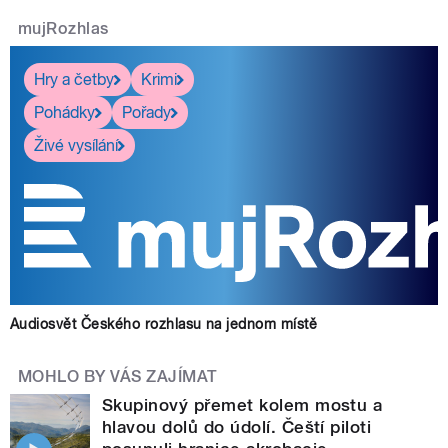
mujRozhlas
Hry a četby
Krimi
Pohádky
Pořady
Živé vysílání
Audiosvět Českého rozhlasu na jednom místě
MOHLO BY VÁS ZAJÍMAT
Skupinový přemet kolem mostu a
hlavou dolů do údolí. Čeští piloti