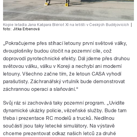
Kopie letadla Jana Kašpara Blériot XI na letišti v Českých Budějovicích
|
foto:
Jitka Erbenová
„Pokračujeme přes stíhací letouny první světové války,
dvouplošníky budou útočit na pozemní cíle, což
doprovodí pyrotechnické efekty. Dál jdeme přes druhou
světovou válku, válku v Koreji a nechybí ani moderní
letouny. Všechno začne tím, že letoun CASA vyhodí
parašutisty. Záchranářský vrtulník bude demonstrovat
záchrannou operaci a slaňování.“
Svůj ráz si zachovává taky pozemní program. „Uvidíte
dynamické ukázky policie, vězeňské služby. Bude tam
třeba i prezentace RC modelů a trucků. Nedílnou
součástí jsou taky letecké simulátory. Na výstavě
chceme prezentovat odkaz našich letců za druhé