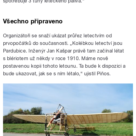
spotřebuje 3 tuny leteckého paliva.“
Všechno připraveno
Organizátoři se snaží ukázat průřez letectvím od
prvopočátků do současnosti. „Kolébkou letectví jsou
Pardubice. Inženýr Jan Kašpar právě tam začínal létat
s blériotem už někdy v roce 1910. Máme nově
postavenou kopii tohoto letounu. Ta bude k dispozici a
bude ukazovat, jak se s ním létalo,“ ujistil Piňos.