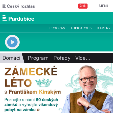
Přejít k hlavnímu obsahu
MENU
ŽIVĚ
PROGRAM
AUDIOARCHIV
KAMERY
Domácí
Program
Pořady
Více
…