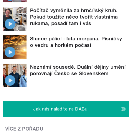
Počítač vyměnila za hrnčířský kruh.
Pokud toužíte něco tvořit vlastníma
rukama, posadí tam i vás
Slunce pálící i fata morgana. Písničky
o vedru a horkém počasí
Neznámí sousedé. Duální dějiny umění
porovnají Česko se Slovenskem
Jak nás naladíte na DABu
VÍCE Z POŘADU