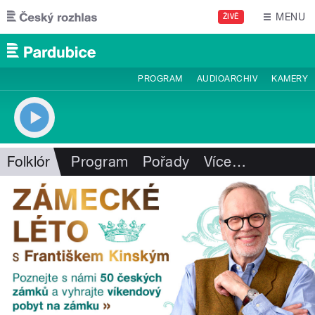
Přejít k hlavnímu obsahu
MENU
ŽIVĚ
PROGRAM
AUDIOARCHIV
KAMERY
Folklór
Program
Pořady
Více
…