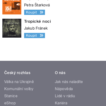
Petra Štarková
Koupit
Tropické noci
Jakub Fránek
Koupit
Český rozhlas
O nás
Válka na Ukrajině
Jak nás naladíte
Komunální volby
Nápověda
Stanice
Lidé v rádiu
eShop
Kariéra