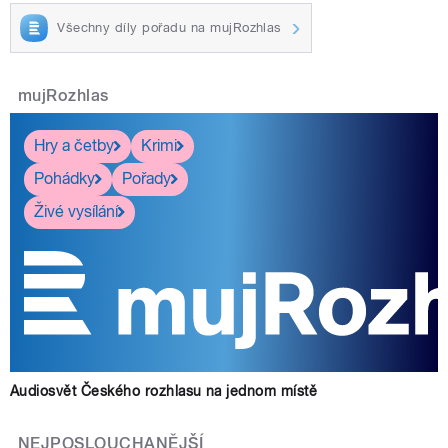
Všechny díly pořadu na mujRozhlas
mujRozhlas
Hry a četby
Krimi
Pohádky
Pořady
Živé vysílání
Audiosvět Českého rozhlasu na jednom místě
NEJPOSLOUCHANĚJŠÍ