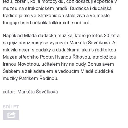
fezů, zbraní, kol a motocyklů, což dokazují expozice v
muzeu na strakonickém hradě. Dudácká i dudařská
tradice je ale ve Strakonicích stále živá a ve městě
funguje hned několik folklorních souborů.
Například Mladá dudácká muzika, které je letos 20 let a
na jejíž narozeniny se vypravila Markéta Ševčíková. A
mluvila nejen s dudáky a dudačkami, ale i s ředitelkou
Muzea středního Pootaví Ivanou Říhovou, etnoložkou
Irenou Novotnou, učitelem hry na dudy Bohuslavem
Šabkem a zakladatelem a vedoucím Mladé dudácké
muziky Patrikem Ředinou.
autor:
Markéta Ševčíková