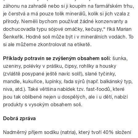
záhonu na zahradě nebo si ji koupím na farmářském trhu,
je čerstvá a má pouze tolik minerálů, kolik si jich vzala z
přírody. Neměli bychom používat žádné konzervanty a
dochucovadla typu sójové omáčky, kečupy,“ říká Marian
Šenkeřík. Hodně soli může být i v minerálních vodách. To
si ale můžeme zkontrolovat na etiketě.
Příklady potravin se zvýšeným obsahem soli
: šunka,
uzeniny, polévky v prášku, čipsy, rohlíky a housky
(zvláště posypané ještě navíc solí!), slané tyčinky,
mandle, kukuřice, lupínky, řada sýrů (např. balkánský typ,
niva, atd.). Také většina nabídek tzv. fast-foodů, které
jsou tak oblíbené nejen u dospělých, ale i u dětí, nabízí
produkty s vysokým obsahem soli.
Dobrá zpráva
Nadměrný příjem sodíku (natria), který tvoří 40% složení