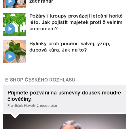
záchranář
Požáry i kroupy provázejí letošní horké
léto. Jak pojistit majetek proti živelním
pohromám?
Bylinky proti pocení: šalvěj, yzop,
dubová kůra. Jak na to?
E-SHOP ČESKÉHO ROZHLASU
Přijměte pozvání na úsměvný doušek moudré
člověčiny.
František Novotný, moderátor