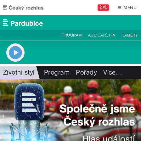
Přejít k hlavnímu obsahu
MENU
ŽIVĚ
PROGRAM
AUDIOARCHIV
KAMERY
Životní styl
Program
Pořady
Více
…