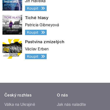
Jiří Havelka
Koupit
Tiché hlasy
Patricia Gibneyová
Koupit
Pastvina zmizelých
Václav Erben
Koupit
Český rozhlas
O nás
Válka na Ukrajině
Jak nás naladíte