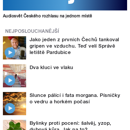
Audiosvět Českého rozhlasu na jednom místě
NEJPOSLOUCHANĚJŠÍ
Jako jeden z prvních Čechů tankoval
gripen ve vzduchu. Teď velí Správě
letiště Pardubice
Dva kluci ve vlaku
Slunce pálící i fata morgana. Písničky
o vedru a horkém počasí
Bylinky proti pocení: šalvěj, yzop,
dubová kůra. Jak na to?