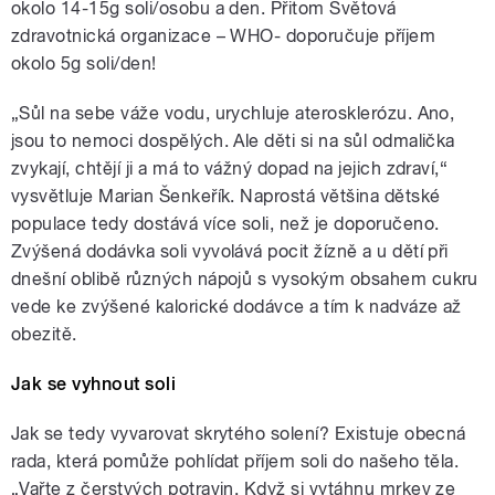
okolo 14-15g soli/osobu a den. Přitom Světová
zdravotnická organizace – WHO- doporučuje příjem
okolo 5g soli/den!
„Sůl na sebe váže vodu, urychluje aterosklerózu. Ano,
jsou to nemoci dospělých. Ale děti si na sůl odmalička
zvykají, chtějí ji a má to vážný dopad na jejich zdraví,“
vysvětluje Marian Šenkeřík. Naprostá většina dětské
populace tedy dostává více soli, než je doporučeno.
Zvýšená dodávka soli vyvolává pocit žízně a u dětí při
dnešní oblibě různých nápojů s vysokým obsahem cukru
vede ke zvýšené kalorické dodávce a tím k nadváze až
obezitě.
Jak se vyhnout soli
Jak se tedy vyvarovat skrytého solení? Existuje obecná
rada, která pomůže pohlídat příjem soli do našeho těla.
„Vařte z čerstvých potravin. Když si vytáhnu mrkev ze