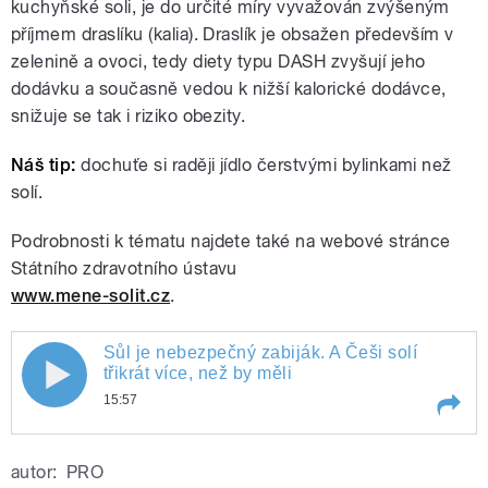
kuchyňské soli, je do určité míry vyvažován zvýšeným
příjmem draslíku (kalia). Draslík je obsažen především v
zelenině a ovoci, tedy diety typu DASH zvyšují jeho
dodávku a současně vedou k nižší kalorické dodávce,
snižuje se tak i riziko obezity.
Náš tip:
dochuťe si raději jídlo čerstvými bylinkami než
solí.
Podrobnosti k tématu najdete také na webové stránce
Státního zdravotního ústavu
www.mene-solit.cz
.
Sůl je nebezpečný zabiják. A Češi solí
třikrát více, než by měli
15:57
Play /
Sůl je nebezpečný zabiják. A Češi solí třikrát více, než by měli
autor:
PRO