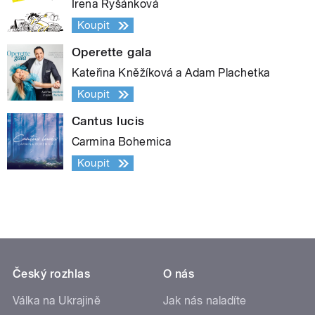
Irena Ryšánková
Koupit
Operette gala
Kateřina Kněžíková a Adam Plachetka
Koupit
Cantus lucis
Carmina Bohemica
Koupit
Český rozhlas
O nás
Válka na Ukrajině
Jak nás naladíte