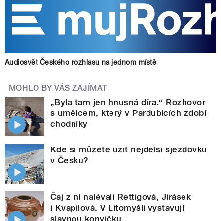
Audiosvět Českého rozhlasu na jednom místě
MOHLO BY VÁS ZAJÍMAT
„Byla tam jen hnusná díra.“ Rozhovor
s umělcem, který v Pardubicích zdobí
chodníky
Kde si můžete užít nejdelší sjezdovku
v Česku?
Čaj z ní nalévali Rettigová, Jirásek
i Kvapilová. V Litomyšli vystavují
slavnou konvičku