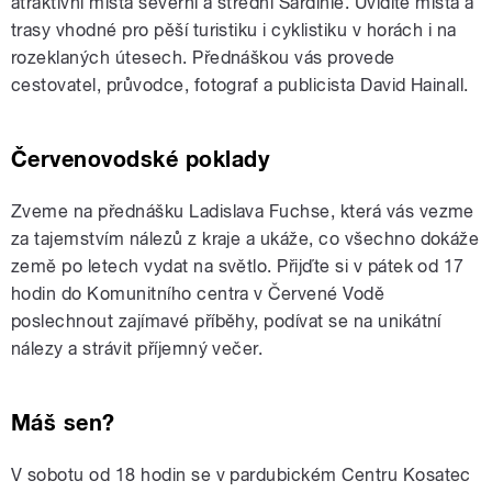
atraktivní místa severní a střední Sardinie. Uvidíte místa a
trasy vhodné pro pěší turistiku i cyklistiku v horách i na
rozeklaných útesech. Přednáškou vás provede
cestovatel, průvodce, fotograf a publicista David Hainall.
Červenovodské poklady
Zveme na přednášku Ladislava Fuchse, která vás vezme
za tajemstvím nálezů z kraje a ukáže, co všechno dokáže
země po letech vydat na světlo. Přijďte si v pátek od 17
hodin do Komunitního centra v Červené Vodě
poslechnout zajímavé příběhy, podívat se na unikátní
nálezy a strávit příjemný večer.
Máš sen?
V sobotu od 18 hodin se v pardubickém Centru Kosatec