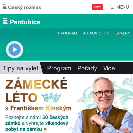
Přejít k hlavnímu obsahu
MENU
ŽIVĚ
PROGRAM
AUDIOARCHIV
KAMERY
Tipy na výlet
Program
Pořady
Více
…