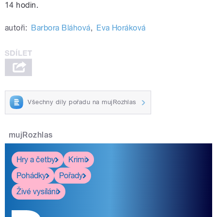
14 hodin.
autoři:
Barbora Bláhová
,
Eva Horáková
Všechny díly pořadu na mujRozhlas
mujRozhlas
Hry a četby
Krimi
Pohádky
Pořady
Živé vysílání