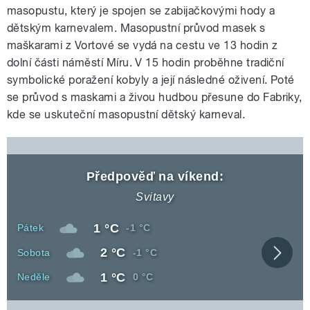
masopustu, který je spojen se zabijačkovými hody a
dětským karnevalem. Masopustní průvod masek s
maškarami z Vortové se vydá na cestu ve 13 hodin z
dolní části náměstí Míru. V 15 hodin proběhne tradiční
symbolické poražení kobyly a její následné oživení. Poté
se průvod s maskami a živou hudbou přesune do Fabriky,
kde se uskuteční masopustní dětský karneval.
Předpověď na víkend:
Svitavy
Denní
1 °C
Den
Noční
Pátek
-1 °C
teplota
teplota
Denní
2 °C
Den
Noční
Sobota
-1 °C
Zobra
teplota
teplota
celou
Denní
1 °C
Den
Noční
Neděle
0 °C
před
teplota
teplota