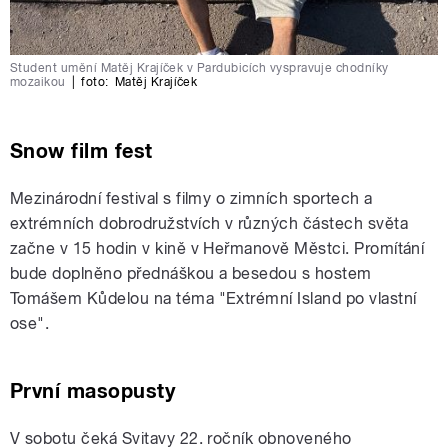
Student umění Matěj Krajíček v Pardubicích vyspravuje chodníky
mozaikou
|
foto:
Matěj Krajíček
Snow film fest
Mezinárodní festival s filmy o zimních sportech a
extrémních dobrodružstvích v různých částech světa
začne v 15 hodin v kině v Heřmanově Městci. Promítání
bude doplněno přednáškou a besedou s hostem
Tomášem Kůdelou na téma "Extrémní Island po vlastní
ose".
První masopusty
V sobotu čeká Svitavy 22. ročník obnoveného