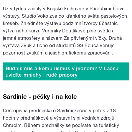
Už v týdnu začaly v Krajské knihovně v Pardubicích dvě
výstavy. Studio Voko zve do křehkého světa pastelových
kreseb. Zhlédněte výstavu podzimní tvorby účastnic
výtvarného kurzu Veroniky Doutlíkové plné světla a
jemné atmosféry s názvem Za přivřenými víčky. Druhá
výstava Zvuk a ticho od studentů SŠ Educa věnuje
pozornost zvukům a jejich grafickému zpracování.
Budhismus a komunismus v jednom? V Laosu
uvidíte mnichy i rudé prapory
Sardinie - pěšky i na kole
Cestopisná přednáška o Sardinii začne v pátek v 18
hodin v přednáškové a výstavní síni Vodních zdrojů
Chrudim. Během přednášky se podíváte na turisticky