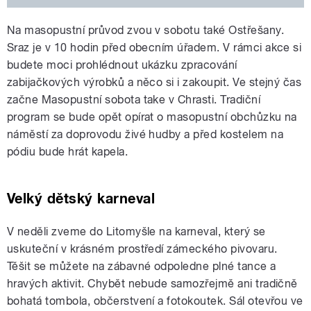
Na masopustní průvod zvou v sobotu také Ostřešany.
Sraz je v 10 hodin před obecním úřadem. V rámci akce si
budete moci prohlédnout ukázku zpracování
zabijačkových výrobků a něco si i zakoupit. Ve stejný čas
začne Masopustní sobota take v Chrasti. Tradiční
program se bude opět opírat o masopustní obchůzku na
náměstí za doprovodu živé hudby a před kostelem na
pódiu bude hrát kapela.
Velký dětský karneval
V neděli zveme do Litomyšle na karneval, který se
uskuteční v krásném prostředí zámeckého pivovaru.
Těšit se můžete na zábavné odpoledne plné tance a
hravých aktivit. Chybět nebude samozřejmě ani tradičně
bohatá tombola, občerstvení a fotokoutek. Sál otevřou ve