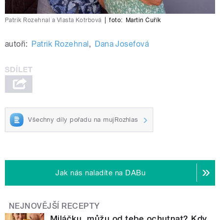
Patrik Rozehnal a Vlasta Kotrbová
|
foto:
Martin Čuřík
autoři:
Patrik Rozehnal
,
Dana Josefová
Všechny díly pořadu na mujRozhlas
Jak nás naladíte na DABu
NEJNOVĚJŠÍ RECEPTY
Miláčku, můžu od tebe ochutnat? Kdy