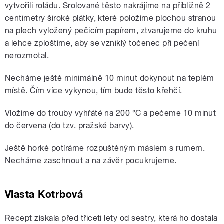
vytvořili roládu. Srolované těsto nakrájíme na přibližně 2
centimetry široké plátky, které položíme plochou stranou
na plech vyložený pečicím papírem, ztvarujeme do kruhu
a lehce zploštíme, aby se vzniklý točenec při pečení
nerozmotal.
Necháme ještě minimálně 10 minut dokynout na teplém
místě. Čím více vykynou, tím bude těsto křehčí.
Vložíme do trouby vyhřáté na 200 °C a pečeme 10 minut
do červena (do tzv. pražské barvy).
Ještě horké potíráme rozpuštěným máslem s rumem.
Necháme zaschnout a na závěr pocukrujeme.
Vlasta Kotrbová
Recept získala před třiceti lety od sestry, která ho dostala