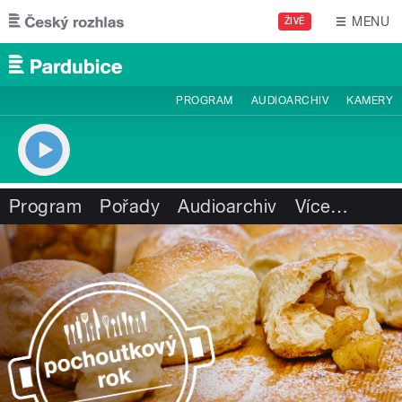
Přejít k hlavnímu obsahu
MENU
ŽIVĚ
PROGRAM
AUDIOARCHIV
KAMERY
Program
Pořady
Audioarchiv
Více
…