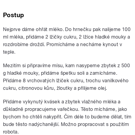
Postup
Nejprve dáme ohřát mléko. Do hrnečku pak nalijeme 100
ml mléka, přidáme 2 lžičky cukru, 2 lžíce hladké mouky a
rozdrobíme droždí. Promícháme a necháme kynout v
teple.
Mezitím si připravíme mísu, kam nasypeme zbytek z 500
g hladké mouky, přidáme špetku soli a zamícháme.
Přidáme 8 vrchovatých lžiček cukru, trochu vanilkového
cukru, citronovou kůru, žloutky a přilijeme olej.
Přidáme vykynutý kvásek a zbytek vlažného mléka a
důkladně propracujeme vařečkou. Těsto mícháme, jako
bychom ho chtěli nakypřit. Čím déle to budeme dělat, tím
bude těsto nadýchanější. Možno propracovat s použitím
robota.