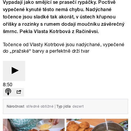
Vypadají jako smějící se prasečí rypáčky. Poctivě
vypečené kynuté těsto nemá chybu. Nadýchané
točence jsou sladké tak akorát, v ústech křupnou
oříšky a rozinky s rumem dodají moučníku závěrečný
šmrnc. Pekla Vlasta Kotrbová z Račiněvsi.
Točence od Vlasty Kotrbové jsou nadýchané, vypečené
do „pražské“ barvy a perfektně drží tvar
8:50
Náročnost
středně obtížné
|
Typ jídla
dezert