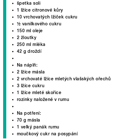
špetka soli
1 lžíce citronové kůry
10 vrchovatých lžiček cukru
½ vanilkového cukru
150 ml oleje
2 žloutky
250 ml mléka
42 g droždí
Na náplň:
2 lžíce másla
2 vrchovaté lžíce mletých vlašských ořechů
3 lžíce cukru
1 lžíce mleté skořice
rozinky naložené v rumu
Na potření:
70 g másla
1 velký panák rumu
moučkový cukr na posypání