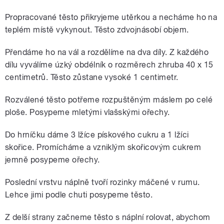
Propracované těsto přikryjeme utěrkou a necháme ho na
teplém místě vykynout. Těsto zdvojnásobí objem.
Přendáme ho na vál a rozdělíme na dva díly. Z každého
dílu vyválíme úzký obdélník o rozměrech zhruba 40 x 15
centimetrů. Těsto zůstane vysoké 1 centimetr.
Rozválené těsto potřeme rozpuštěným máslem po celé
ploše. Posypeme mletými vlašskými ořechy.
Do hrníčku dáme 3 lžíce pískového cukru a 1 lžíci
skořice. Promícháme a vzniklým skořicovým cukrem
jemně posypeme ořechy.
Poslední vrstvu náplně tvoří rozinky máčené v rumu.
Lehce jimi podle chuti posypeme těsto.
Z delší strany začneme těsto s náplní rolovat, abychom