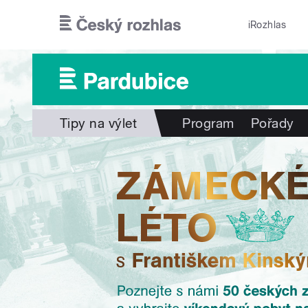
Přejít k hlavnímu obsahu
iRozhlas
Tipy na výlet
Program
Pořady