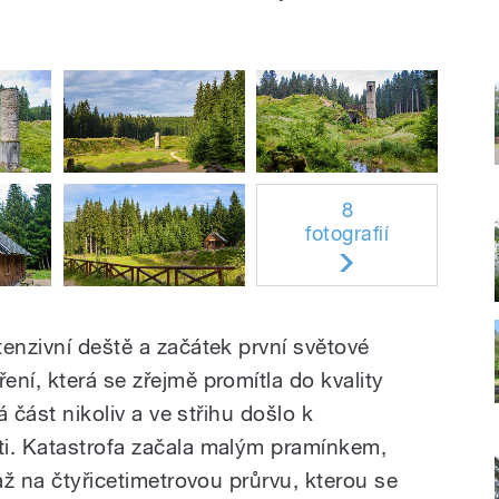
8
fotografií
enzivní deště a začátek první světové
ní, která se zřejmě promítla do kvality
á část nikoliv a ve střihu došlo k
ti. Katastrofa začala malým pramínkem,
 až na čtyřicetimetrovou průrvu, kterou se