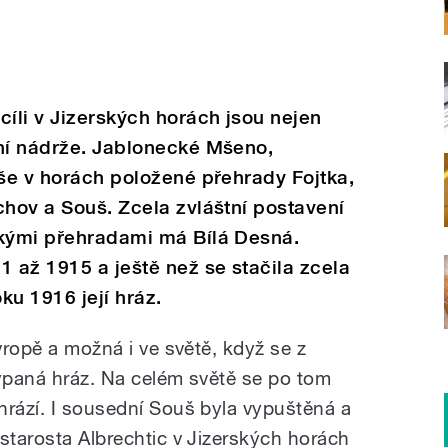
cíli v Jizerských horách jsou nejen
dní nádrže. Jablonecké Mšeno,
ýše v horách položené přehrady Fojtka,
chov a Souš. Zcela zvláštní postavení
skými přehradami má Bílá Desná.
1 až 1915 a ještě než se stačila zcela
ku 1916 její hráz.
Evropě a možná i ve světě, když se z
sypaná hráz. Na celém světě se po tom
hrází. I sousední Souš byla vypuštěná a
starosta Albrechtic v Jizerských horách