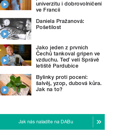
univerzitu i dobrovolničení
ve Francii
Daniela Pražanová:
Pošetilost
Jako jeden z prvních
Čechů tankoval gripen ve
vzduchu. Teď velí Správě
letiště Pardubice
Bylinky proti pocení:
šalvěj, yzop, dubová kůra.
Jak na to?
Jak nás naladíte na DABu