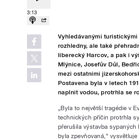
3:13
Vyhledávanými turistickými 
rozhledny, ale také přehra
liberecký Harcov, a pak i v
Mlýnice, Josefův Důl, Bedři
mezi ostatními jizerskohor
Postavena byla v letech 191
naplnit vodou, protrhla se ro
„Byla to největší tragédie v 
technických příčin protrhla 
přerušila výstavba sypaných 
byla zpevňovaná,“ vysvětluje 