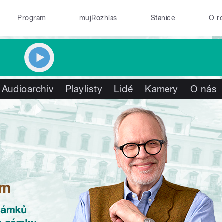
Program
mujRozhlas
Stanice
O r
Audioarchiv
Playlisty
Lidé
Kamery
O nás