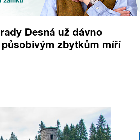
hrady Desná už dávno
m působivým zbytkům míří