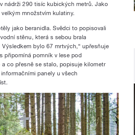
lo v nádrži 290 tisíc kubických metrů. Jako
 s velkým množstvím kulatiny.
ěly jako beranidla. Svědci to popisovali
vodní stěnu, která s sebou brala
ty. Výsledkem bylo 67 mrtvých,“ upřesňuje
es připomíná pomník v lese pod
 a co přesně se stalo, popisuje kilometr
 informačními panely u všech
st.