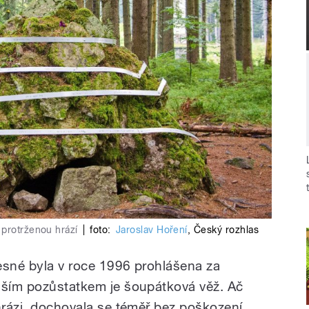
 protrženou hrází
|
foto:
Jaroslav Hoření
,
Český rozhlas
esné byla v roce 1996 prohlášena za
jším pozůstatkem je šoupátková věž. Ač
hrázi, dochovala se téměř bez poškození.