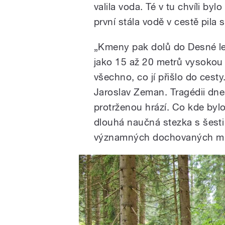
valila voda. Té v tu chvíli by
první stála vodě v cestě pila
„Kmeny pak dolů do Desné let
jako 15 až 20 metrů vysokou 
všechno, co jí přišlo do ces
Jaroslav Zeman. Tragédii dn
protrženou hrází. Co kde bylo
dlouhá naučná stezka s šesti
významných dochovaných mí