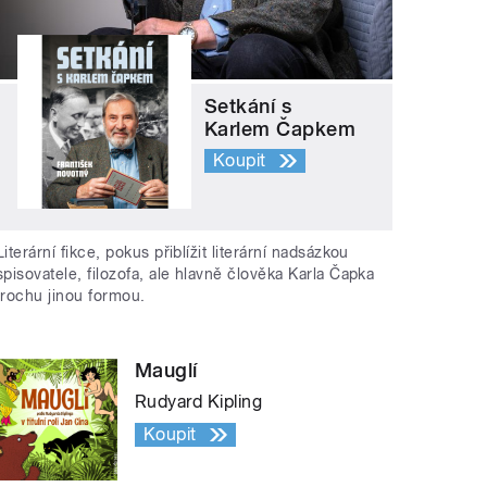
Setkání s
Karlem Čapkem
Koupit
Literární fikce, pokus přiblížit literární nadsázkou
spisovatele, filozofa, ale hlavně člověka Karla Čapka
trochu jinou formou.
Mauglí
Rudyard Kipling
Koupit