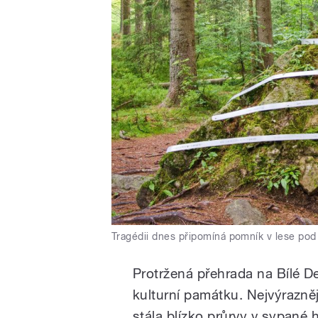
Tragédii dnes připomíná pomník v lese pod
Protržená přehrada na Bílé D
kulturní památku. Nejvýrazně
stála blízko průrvy v sypané 