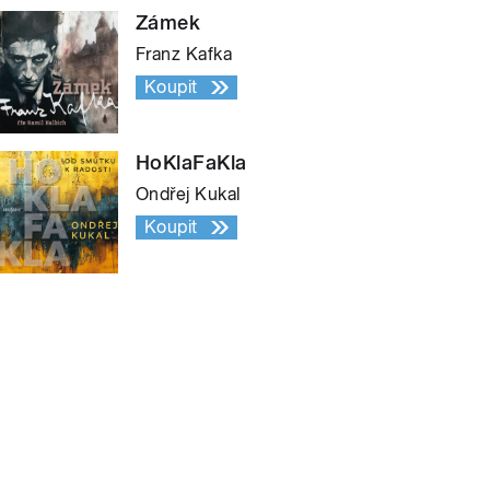
Zámek
Franz Kafka
Koupit
HoKlaFaKla
Ondřej Kukal
Koupit