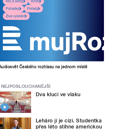
Hry a četby
Krimi
Pohádky
Pořady
Živé vysílání
Audiosvět Českého rozhlasu na jednom místě
NEJPOSLOUCHANĚJŠÍ
Dva kluci ve vlaku
Leháro jí je cizí. Studentka
přes léto stihne americkou