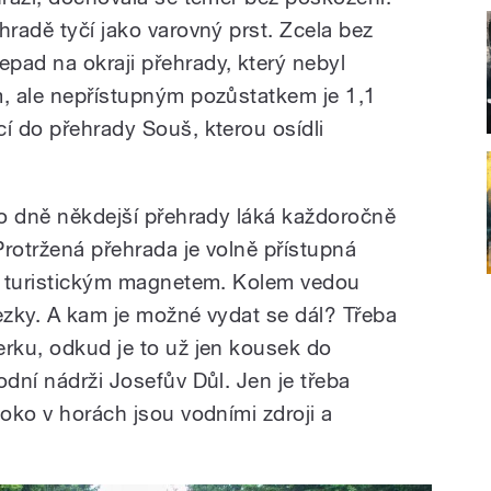
hradě tyčí jako varovný prst. Zcela bez
pad na okraji přehrady, který nebyl
m, ale nepřístupným pozůstatkem je 1,1
í do přehrady Souš, kterou osídli
 po dně někdejší přehrady láká každoročně
Protržená přehrada je volně přístupná
ým turistickým magnetem. Kolem vedou
stezky. A kam je možné vydat se dál? Třeba
erku, odkud je to už jen kousek do
odní nádrži Josefův Důl. Jen je třeba
soko v horách jsou vodními zdroji a