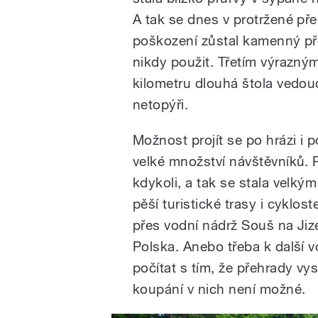
A tak se dnes v protržené pře
poškození zůstal kamenný pře
nikdy použit. Třetím výrazný
kilometru dlouhá štola vedouc
netopýři.
Možnost projít se po hrázi i
velké množství návštěvníků. 
kdykoli, a tak se stala velk
pěší turistické trasy i cyklo
přes vodní nádrž Souš na Jiz
Polska. Anebo třeba k další v
počítat s tím, že přehrady vy
koupání v nich není možné.