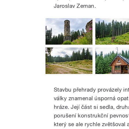
Jaroslav Zeman.
Stavbu přehrady provázely int
války znamenal úsporná opatře
hráze. Její část si sedla, druh
porušení konstrukční pevnos
který se ale rychle zvětšoval