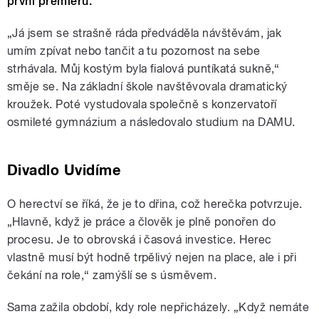
první premiéru.
„Já jsem se strašně ráda předváděla návštěvám, jak
umím zpívat nebo tančit a tu pozornost na sebe
strhávala. Můj kostým byla fialová puntíkatá sukně,“
směje se. Na základní škole navštěvovala dramatický
kroužek. Poté vystudovala společně s konzervatoří
osmileté gymnázium a následovalo studium na DAMU.
Divadlo Uvidíme
O herectví se říká, že je to dřina, což herečka potvrzuje.
„Hlavně, když je práce a člověk je plně ponořen do
procesu. Je to obrovská i časová investice. Herec
vlastně musí být hodně trpělivý nejen na place, ale i při
čekání na role,“ zamýšlí se s úsměvem.
Sama zažila období, kdy role nepřicházely. „Když nemáte