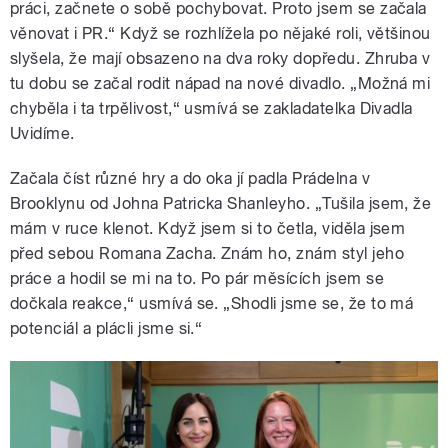
práci, začnete o sobě pochybovat. Proto jsem se začala
věnovat i PR.“ Když se rozhlížela po nějaké roli, většinou
slyšela, že mají obsazeno na dva roky dopředu. Zhruba v
tu dobu se začal rodit nápad na nové divadlo. „Možná mi
chyběla i ta trpělivost,“ usmívá se zakladatelka Divadla
Uvidíme.
Začala číst různé hry a do oka jí padla Prádelna v
Brooklynu od Johna Patricka Shanleyho. „Tušila jsem, že
mám v ruce klenot. Když jsem si to četla, viděla jsem
před sebou Romana Zacha. Znám ho, znám styl jeho
práce a hodil se mi na to. Po pár měsících jsem se
dočkala reakce,“ usmívá se. „Shodli jsme se, že to má
potenciál a plácli jsme si.“