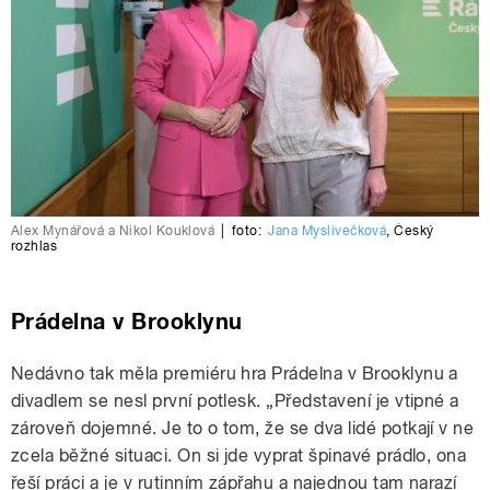
Alex Mynářová a Nikol Kouklová
|
foto:
Jana Myslivečková
,
Český
rozhlas
Prádelna v Brooklynu
Nedávno tak měla premiéru hra Prádelna v Brooklynu a
divadlem se nesl první potlesk. „Představení je vtipné a
zároveň dojemné. Je to o tom, že se dva lidé potkají v ne
zcela běžné situaci. On si jde vyprat špinavé prádlo, ona
řeší práci a je v rutinním zápřahu a najednou tam narazí