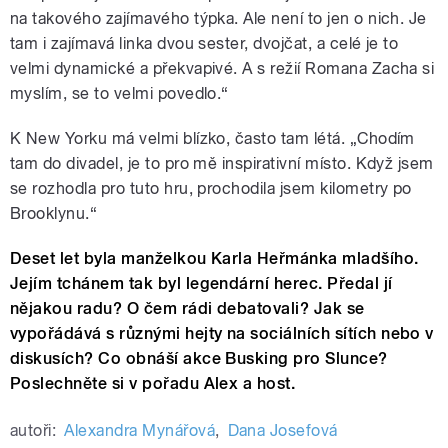
na takového zajímavého týpka. Ale není to jen o nich. Je
tam i zajímavá linka dvou sester, dvojčat, a celé je to
velmi dynamické a překvapivé. A s režií Romana Zacha si
myslím, se to velmi povedlo.“
K New Yorku má velmi blízko, často tam létá. „Chodím
tam do divadel, je to pro mě inspirativní místo. Když jsem
se rozhodla pro tuto hru, prochodila jsem kilometry po
Brooklynu.“
Deset let byla manželkou Karla Heřmánka mladšího.
Jejím tchánem tak byl legendární herec. Předal jí
nějakou radu? O čem rádi debatovali? Jak se
vypořádává s různými hejty na sociálních sítích nebo v
diskusích? Co obnáší akce Busking pro Slunce?
Poslechněte si v pořadu Alex a host.
autoři:
Alexandra Mynářová
,
Dana Josefová