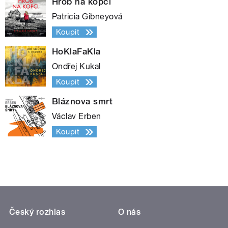
Hrob na kopci
Patricia Gibneyová
Koupit
HoKlaFaKla
Ondřej Kukal
Koupit
Bláznova smrt
Václav Erben
Koupit
Český rozhlas
O nás