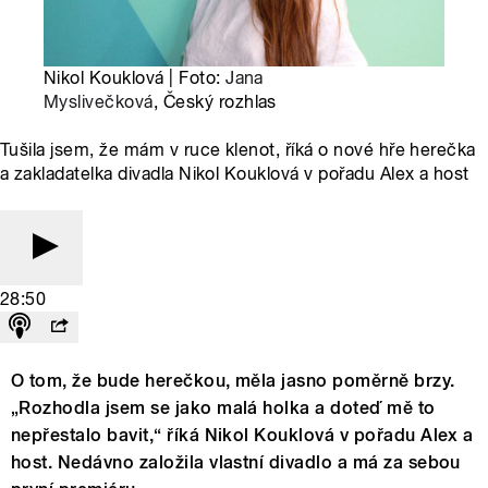
Nikol Kouklová | Foto:
Jana
Myslivečková
, Český rozhlas
Tušila jsem, že mám v ruce klenot, říká o nové hře herečka
a zakladatelka divadla Nikol Kouklová v pořadu Alex a host
28:50
O tom, že bude herečkou, měla jasno poměrně brzy.
„Rozhodla jsem se jako malá holka a doteď mě to
nepřestalo bavit,“ říká Nikol Kouklová v pořadu Alex a
host. Nedávno založila vlastní divadlo a má za sebou