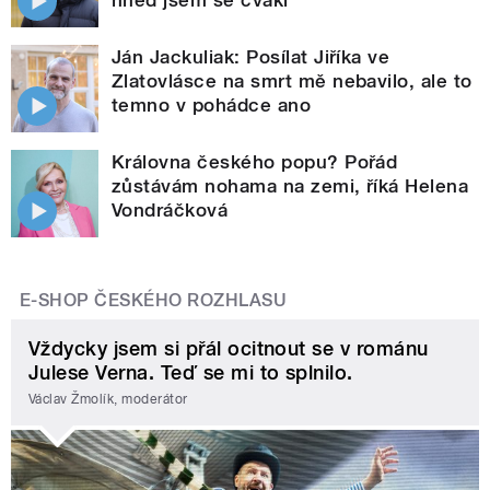
hned jsem se cvakl
Ján Jackuliak: Posílat Jiříka ve
Zlatovlásce na smrt mě nebavilo, ale to
temno v pohádce ano
Královna českého popu? Pořád
zůstávám nohama na zemi, říká Helena
Vondráčková
E-SHOP ČESKÉHO ROZHLASU
Vždycky jsem si přál ocitnout se v románu
Julese Verna. Teď se mi to splnilo.
Václav Žmolík, moderátor