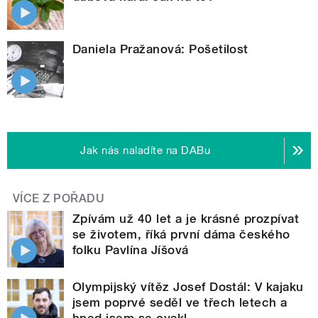
Daniela Pražanová: Pošetilost
Jak nás naladíte na DABu
VÍCE Z POŘADU
Zpívám už 40 let a je krásné prozpívat
se životem, říká první dáma českého
folku Pavlína Jíšová
Olympijský vítěz Josef Dostál: V kajaku
jsem poprvé seděl ve třech letech a