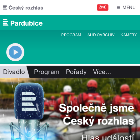
Přejít k hlavnímu obsahu
MENU
ŽIVĚ
PROGRAM
AUDIOARCHIV
KAMERY
Divadlo
Program
Pořady
Více
…