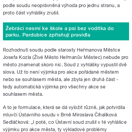
podle soudu neoprávněná výhoda pro jednu stranu, a
proto část vyhlášky zrušil.
Žebráci nesmí ke škole a psi bez vodítka do
parku. Pardubice zpřísňují pravidla
Rozhodnutí soudu podle starosty Heřmanova Městce
Josefa Kozla (Živé Město Heřmanův Městec) nebude pro
město znamenat skoro nic. Soud z vyhlášky vypustil dvě
slova. Už to není výjimka pro akce pořádané městem
nebo se souhlasem města, ale zbyla jen druhá část -
tedy automatická výjimka pro všechny akce se
souhlasem města.
A to je formulace, která se dá vyložit různě, jak potvrdila
mluvčí Ústavního soudu v Brně Miroslava Číhalíková
Sedláčková: „I poté, co Ústavní soud zrušil v té vyhlášce
výjimku pro akce města, ty výkladové problémy